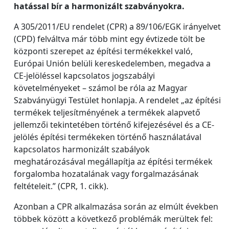
hatással bír a harmonizált szabványokra.
A 305/2011/EU rendelet (CPR) a 89/106/EGK irányelvet
(CPD) felváltva már több mint egy évtizede tölt be
központi szerepet az építési termékekkel való,
Európai Unión belüli kereskedelemben, megadva a
CE-jelöléssel kapcsolatos jogszabályi
követelményeket – számol be róla az Magyar
Szabványügyi Testület honlapja. A rendelet „az építési
termékek teljesítményének a termékek alapvető
jellemzői tekintetében történő kifejezésével és a CE-
jelölés építési termékeken történő használatával
kapcsolatos harmonizált szabályok
meghatározásával megállapítja az építési termékek
forgalomba hozatalának vagy forgalmazásának
feltételeit.” (CPR, 1. cikk).
Azonban a CPR alkalmazása során az elmúlt években
többek között a következő problémák merültek fel: