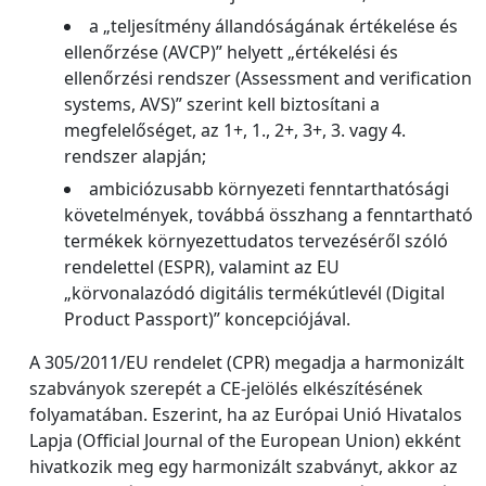
a „teljesítmény állandóságának értékelése és
ellenőrzése (AVCP)” helyett „értékelési és
ellenőrzési rendszer (Assessment and verification
systems, AVS)” szerint kell biztosítani a
megfelelőséget, az 1+, 1., 2+, 3+, 3. vagy 4.
rendszer alapján;
ambiciózusabb környezeti fenntarthatósági
követelmények, továbbá összhang a fenntartható
termékek környezettudatos tervezéséről szóló
rendelettel (ESPR), valamint az EU
„körvonalazódó digitális termékútlevél (Digital
Product Passport)” koncepciójával.
A 305/2011/EU rendelet (CPR) megadja a harmonizált
szabványok szerepét a CE-jelölés elkészítésének
folyamatában. Eszerint, ha az Európai Unió Hivatalos
Lapja (Official Journal of the European Union) ekként
hivatkozik meg egy harmonizált szabványt, akkor az