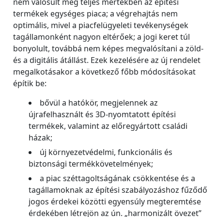
nem valósult meg teljes mértékben az építési
termékek egységes piaca; a végrehajtás nem
optimális, mivel a piacfelügyeleti tevékenységek
tagállamonként nagyon eltérőek; a jogi keret túl
bonyolult, továbbá nem képes megvalósítani a zöld-
és a digitális átállást. Ezek kezelésére az új rendelet
megalkotásakor a következő főbb módosításokat
építik be:
bővül a hatókör, megjelennek az
újrafelhasznált és 3D-nyomtatott építési
termékek, valamint az előregyártott családi
házak;
új környezetvédelmi, funkcionális és
biztonsági termékkövetelmények;
a piac széttagoltságának csökkentése és a
tagállamoknak az építési szabályozáshoz fűződő
jogos érdekei közötti egyensúly megteremtése
érdekében létrejön az ún. „harmonizált övezet”