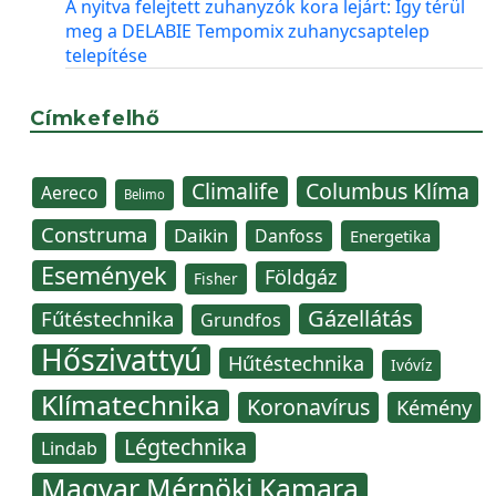
A nyitva felejtett zuhanyzók kora lejárt: Így térül
meg a DELABIE Tempomix zuhanycsaptelep
telepítése
Címkefelhő
Climalife
Columbus Klíma
Aereco
Belimo
Construma
Daikin
Danfoss
Energetika
Események
Földgáz
Fisher
Gázellátás
Fűtéstechnika
Grundfos
Hőszivattyú
Hűtéstechnika
Ivóvíz
Klímatechnika
Koronavírus
Kémény
Légtechnika
Lindab
Magyar Mérnöki Kamara