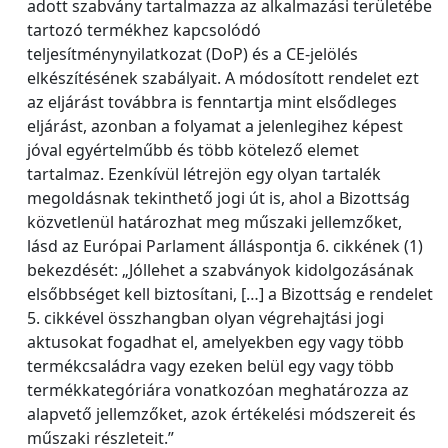
adott szabvány tartalmazza az alkalmazási területébe
tartozó termékhez kapcsolódó
teljesítménynyilatkozat (DoP) és a CE-jelölés
elkészítésének szabályait. A módosított rendelet ezt
az eljárást továbbra is fenntartja mint elsődleges
eljárást, azonban a folyamat a jelenlegihez képest
jóval egyértelműbb és több kötelező elemet
tartalmaz. Ezenkívül létrejön egy olyan tartalék
megoldásnak tekinthető jogi út is, ahol a Bizottság
közvetlenül határozhat meg műszaki jellemzőket,
lásd az Európai Parlament álláspontja 6. cikkének (1)
bekezdését: „Jóllehet a szabványok kidolgozásának
elsőbbséget kell biztosítani, […] a Bizottság e rendelet
5. cikkével összhangban olyan végrehajtási jogi
aktusokat fogadhat el, amelyekben egy vagy több
termékcsaládra vagy ezeken belül egy vagy több
termékkategóriára vonatkozóan meghatározza az
alapvető jellemzőket, azok értékelési módszereit és
műszaki részleteit.”