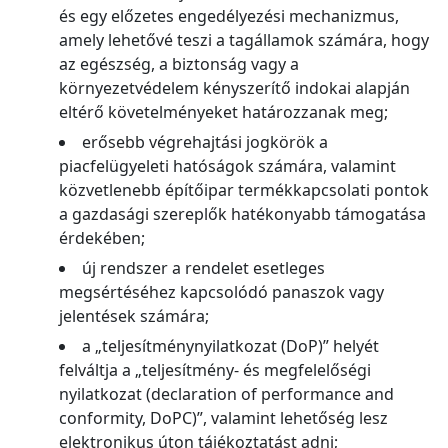
és egy előzetes engedélyezési mechanizmus,
amely lehetővé teszi a tagállamok számára, hogy
az egészség, a biztonság vagy a
környezetvédelem kényszerítő indokai alapján
eltérő követelményeket határozzanak meg;
erősebb végrehajtási jogkörök a
piacfelügyeleti hatóságok számára, valamint
közvetlenebb építőipar termékkapcsolati pontok
a gazdasági szereplők hatékonyabb támogatása
érdekében;
új rendszer a rendelet esetleges
megsértéséhez kapcsolódó panaszok vagy
jelentések számára;
a „teljesítménynyilatkozat (DoP)” helyét
felváltja a „teljesítmény- és megfelelőségi
nyilatkozat (declaration of performance and
conformity, DoPC)”, valamint lehetőség lesz
elektronikus úton tájékoztatást adni;