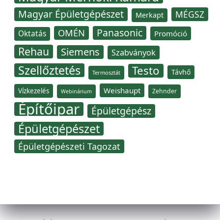
Magyar Épületgépészet
MÉGSZ
Merkapt
Panasonic
OMÉN
Oktatás
Promóció
Rehau
Siemens
Szabványok
Szellőztetés
Testo
Távhő
Termosztát
Weishaupt
Vízkezelés
Zehnder
Webinárium
Építőipar
Épületgépész
Épületgépészet
Épületgépészeti Tagozat