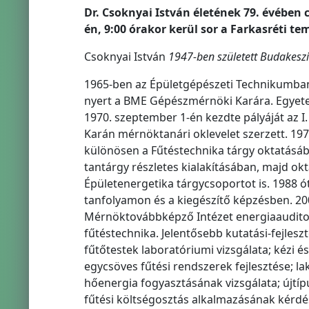
Dr. Csoknyai István életének 79. évében 
én, 9:00 órakor kerül sor a Farkasréti t
Csoknyai István
1947-ben született Budakeszi
1965-ben az Épületgépészeti Technikumban 
nyert a BME Gépészmérnöki Karára. Egyete
1970. szeptember 1-én kezdte pályáját az 
Karán mérnöktanári oklevelet szerzett. 1970
különösen a Fűtéstechnika tárgy oktatásába
tantárgy részletes kialakításában, majd ok
Épületenergetika tárgycsoportot is. 1988 ó
tanfolyamon és a kiegészítő képzésben. 20
Mérnöktovábbképző Intézet energiaauditori
fűtéstechnika. Jelentősebb kutatási-fejleszt
fűtőtestek laboratóriumi vizsgálata; kézi és
egycsöves fűtési rendszerek fejlesztése; l
hőenergia fogyasztásának vizsgálata; újtíp
fűtési költségosztás alkalmazásának kérdés