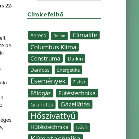
s 22-
Címkefelhő
Climalife
Aereco
Belimo
elt
e be.
Columbus Klíma
ki
Construma
Daikin
b
Danfoss
Energetika
Események
Fisher
öki
Fűtéstechnika
Földgáz
 a
Gázellátás
Grundfos
:
;
Hőszivattyú
séges
Hűtéstechnika
e,
Ivóvíz
Klímatechnika