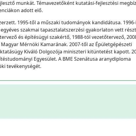
lesztő munkát. Témavezetőként kutatási-fejlesztési megbí
enciákon adott elő.
zerzett. 1995-től a műszaki tudományok kandidátusa. 1996-
egyéves szakmai tapasztalatszerzési gyakorlaton vett részt
tervező és építésügyi szakértő, 1988-tól vezetőtervező, 2008
 a Magyar Mérnöki Kamarának. 2007-től az Épületgépészeti
atásügy Kiváló Dolgozója miniszteri kitüntetést kapott. 2
Építéstudományi Egyesület. A BME Szenátusa aranydiploma
ki tevékenységét.