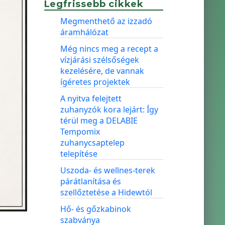
Legfrissebb cikkek
Megmenthető az izzadó
áramhálózat
Még nincs meg a recept a
vízjárási szélsőségek
kezelésére, de vannak
ígéretes projektek
A nyitva felejtett
zuhanyzók kora lejárt: Így
térül meg a DELABIE
Tempomix
zuhanycsaptelep
telepítése
Uszoda- és wellnes-terek
párátlanítása és
szellőztetése a Hidewtól
Hő- és gőzkabinok
szabványa