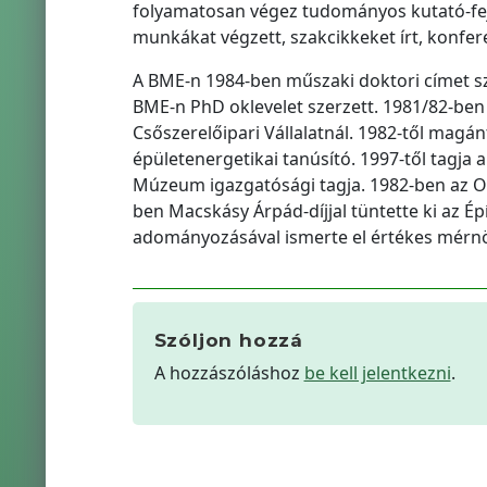
folyamatosan végez tudományos kutató-fej
munkákat végzett, szakcikkeket írt, konfer
A BME-n 1984-ben műszaki doktori címet s
BME-n PhD oklevelet szerzett. 1981/82-ben 
Csőszerelőipari Vállalatnál. 1982-től magán
épületenergetikai tanúsító. 1997-től tagja
Múzeum igazgatósági tagja. 1982-ben az Okt
ben Macskásy Árpád-díjjal tüntette ki az 
adományozásával ismerte el értékes mérnö
Szóljon hozzá
A hozzászóláshoz
be kell jelentkezni
.