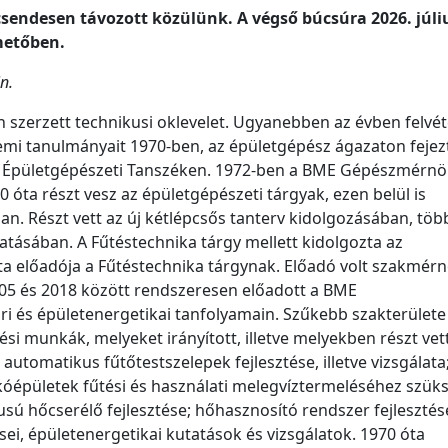
csendesen távozott közülünk. A végső búcsúra 2026. júliu
emetőben.
n.
szerzett technikusi oklevelet. Ugyanebben az évben felvét
mi tanulmányait 1970-ben, az épületgépész ágazaton fejezt
I. Épületgépészeti Tanszéken. 1972-ben a BME Gépészmérnö
 óta részt vesz az épületgépészeti tárgyak, ezen belül is
n. Részt vett az új kétlépcsős tanterv kidolgozásában, töb
tatásában. A Fűtéstechnika tárgy mellett kidolgozta az
ta előadója a Fűtéstechnika tárgynak. Előadó volt szakmérn
05 és 2018 között rendszeresen előadott a BME
 és épületenergetikai tanfolyamain. Szűkebb szakterülete
ési munkák, melyeket irányított, illetve melyekben részt vett
 automatikus fűtőtestszelepek fejlesztése, illetve vizsgálata
akóépületek fűtési és használati melegvíztermeléséhez szük
usú hőcserélő fejlesztése; hőhasznosító rendszer fejlesztés
ei, épületenergetikai kutatások és vizsgálatok. 1970 óta