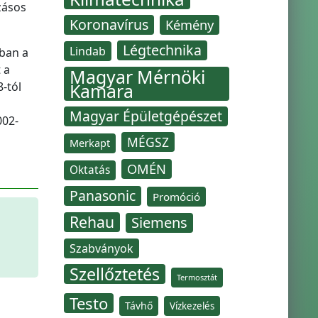
zásos
Koronavírus
Kémény
Légtechnika
Lindab
ban a
 a
Magyar Mérnöki
-tól
Kamara
Magyar Épületgépészet
002-
MÉGSZ
Merkapt
OMÉN
Oktatás
Panasonic
Promóció
Rehau
Siemens
Szabványok
Szellőztetés
Termosztát
Testo
Távhő
Vízkezelés