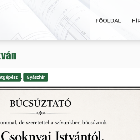
FŐOLDAL
HÍ
tván
etgépész
,
Gyászhír