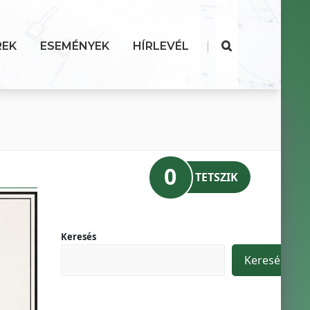
|
REK
ESEMÉNYEK
HÍRLEVÉL
0
TETSZIK
Keresés
Keresés