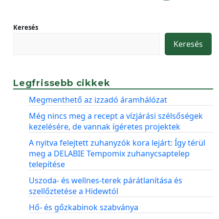
Keresés
Keresés
Legfrissebb cikkek
Megmenthető az izzadó áramhálózat
Még nincs meg a recept a vízjárási szélsőségek
kezelésére, de vannak ígéretes projektek
A nyitva felejtett zuhanyzók kora lejárt: Így térül
meg a DELABIE Tempomix zuhanycsaptelep
telepítése
Uszoda- és wellnes-terek párátlanítása és
szellőztetése a Hidewtól
Hő- és gőzkabinok szabványa