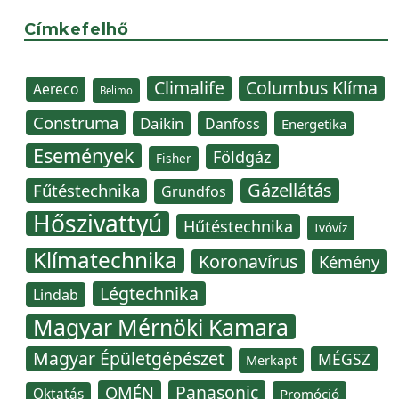
Címkefelhő
Climalife
Columbus Klíma
Aereco
Belimo
Construma
Daikin
Danfoss
Energetika
Események
Földgáz
Fisher
Gázellátás
Fűtéstechnika
Grundfos
Hőszivattyú
Hűtéstechnika
Ivóvíz
Klímatechnika
Koronavírus
Kémény
Légtechnika
Lindab
Magyar Mérnöki Kamara
Magyar Épületgépészet
MÉGSZ
Merkapt
Panasonic
OMÉN
Oktatás
Promóció