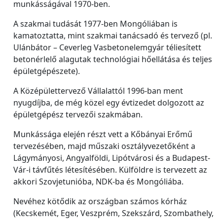
munkásságával 1970-ben.
A szakmai tudását 1977-ben Mongóliában is
kamatoztatta, mint szakmai tanácsadó és tervező (pl.
Ulánbátor – Ceverleg Vasbetonelemgyár téliesített
betonérlelő alagutak technológiai hőellátása és teljes
épületgépészete).
A Középülettervező Vállalattól 1996-ban ment
nyugdíjba, de még közel egy évtizedet dolgozott az
épületgépész tervezői szakmában.
Munkássága elején részt vett a Kőbányai Erőmű
tervezésében, majd műszaki osztályvezetőként a
Lágymányosi, Angyalföldi, Lipótvárosi és a Budapest-
Vár-i távfűtés létesítésében. Külföldre is tervezett az
akkori Szovjetunióba, NDK-ba és Mongóliába.
Nevéhez kötődik az országban számos kórház
(Kecskemét, Eger, Veszprém, Szekszárd, Szombathely,