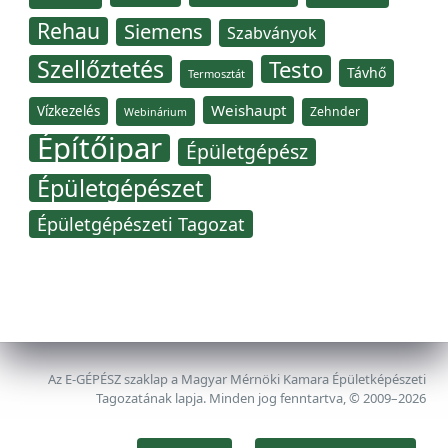
Rehau
Siemens
Szabványok
Szellőztetés
Testo
Távhő
Termosztát
Weishaupt
Vízkezelés
Zehnder
Webinárium
Építőipar
Épületgépész
Épületgépészet
Épületgépészeti Tagozat
Az E-GÉPÉSZ szaklap a Magyar Mérnöki Kamara Épületképészeti
Tagozatának lapja. Minden jog fenntartva, © 2009–2026