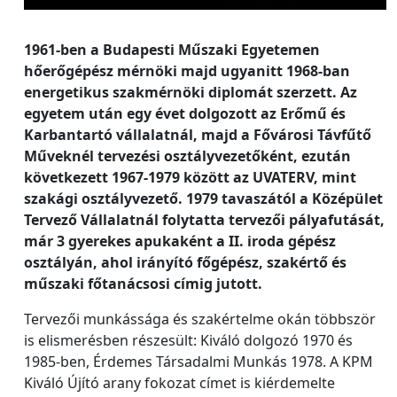
1961-ben a Budapesti Műszaki Egyetemen
hőerőgépész mérnöki majd ugyanitt 1968-ban
energetikus szakmérnöki diplomát szerzett. Az
egyetem után egy évet dolgozott az Erőmű és
Karbantartó vállalatnál, majd a Fővárosi Távfűtő
Műveknél tervezési osztályvezetőként, ezután
következett 1967-1979 között az UVATERV, mint
szakági osztályvezető. 1979 tavaszától a Középület
Tervező Vállalatnál folytatta tervezői pályafutását,
már 3 gyerekes apukaként a II. iroda gépész
osztályán, ahol irányító főgépész, szakértő és
műszaki főtanácsosi címig jutott.
Tervezői munkássága és szakértelme okán többször
is elismerésben részesült: Kiváló dolgozó 1970 és
1985-ben, Érdemes Társadalmi Munkás 1978. A KPM
Kiváló Újító arany fokozat címet is kiérdemelte