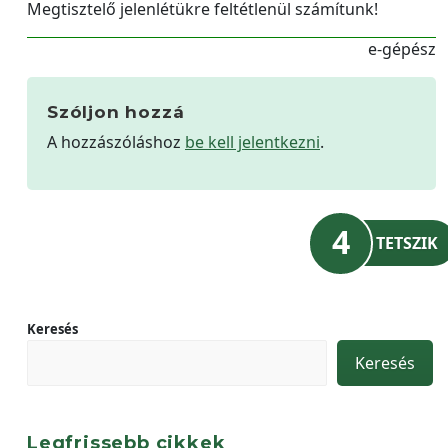
Megtisztelő jelenlétükre feltétlenül számítunk!
e-gépész
Szóljon hozzá
A hozzászóláshoz
be kell jelentkezni
.
4
TETSZIK
Keresés
Keresés
Legfrissebb cikkek