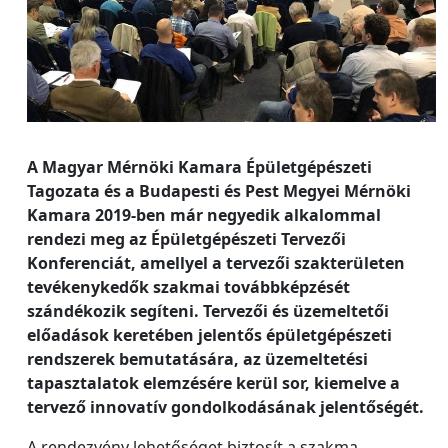
A Magyar Mérnöki Kamara Épületgépészeti
Tagozata és a Budapesti és Pest Megyei Mérnöki
Kamara 2019-ben már negyedik alkalommal
rendezi meg az Épületgépészeti Tervezői
Konferenciát, amellyel a tervezői szakterületen
tevékenykedők szakmai továbbképzését
szándékozik segíteni. Tervezői és üzemeltetői
előadások keretében jelentős épületgépészeti
rendszerek bemutatására, az üzemeltetési
tapasztalatok elemzésére kerül sor, kiemelve a
tervező innovatív gondolkodásának jelentőségét.
A rendezvény lehetőséget biztosít a szakma