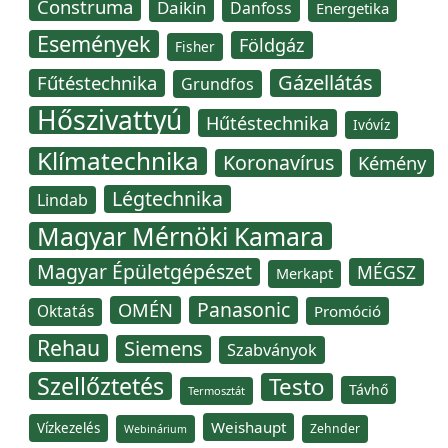
Construma
Daikin
Danfoss
Energetika
Események
Földgáz
Fisher
Gázellátás
Fűtéstechnika
Grundfos
Hőszivattyú
Hűtéstechnika
Ivóvíz
Klímatechnika
Koronavírus
Kémény
Légtechnika
Lindab
Magyar Mérnöki Kamara
Magyar Épületgépészet
MÉGSZ
Merkapt
Panasonic
OMÉN
Oktatás
Promóció
Rehau
Siemens
Szabványok
Szellőztetés
Testo
Távhő
Termosztát
Weishaupt
Vízkezelés
Zehnder
Webinárium