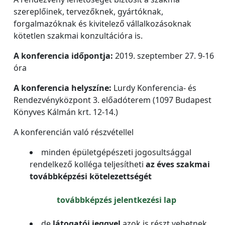
szereplőinek, tervezőknek, gyártóknak,
forgalmazóknak és kivitelező vállalkozásoknak
kötetlen szakmai konzultációra is.
A konferencia időpontja:
2019. szeptember 27. 9-16
óra
A konferencia helyszíne:
Lurdy Konferencia- és
Rendezvényközpont 3. előadóterem (1097 Budapest
Könyves Kálmán krt. 12-14.)
A konferencián való részvétellel
minden épületgépészeti jogosultsággal
rendelkező kolléga teljesítheti
az éves szakmai
továbbképzési kötelezettségét
továbbképzés jelentkezési lap
de
látogatói jeggyel
azok is részt vehetnek,