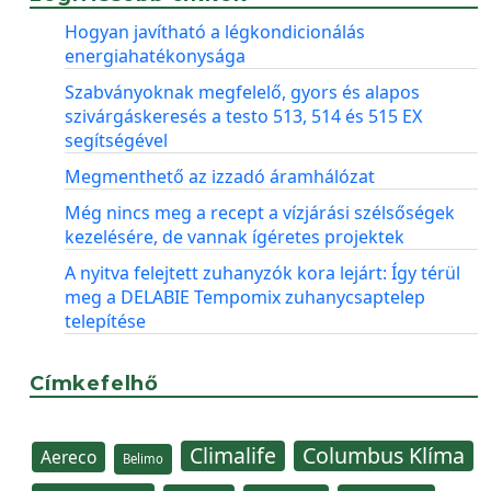
Hogyan javítható a légkondicionálás
energiahatékonysága
Szabványoknak megfelelő, gyors és alapos
szivárgáskeresés a testo 513, 514 és 515 EX
segítségével
Megmenthető az izzadó áramhálózat
Még nincs meg a recept a vízjárási szélsőségek
kezelésére, de vannak ígéretes projektek
A nyitva felejtett zuhanyzók kora lejárt: Így térül
meg a DELABIE Tempomix zuhanycsaptelep
telepítése
Címkefelhő
Climalife
Columbus Klíma
Aereco
Belimo