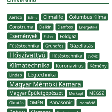
Címkefelhő
Climalife
Columbus Klíma
Aereco
Belimo
Construma
Daikin
Danfoss
Energetika
Események
Földgáz
Fisher
Gázellátás
Fűtéstechnika
Grundfos
Hőszivattyú
Hűtéstechnika
Ivóvíz
Klímatechnika
Koronavírus
Kémény
Légtechnika
Lindab
Magyar Mérnöki Kamara
Magyar Épületgépészet
MÉGSZ
Merkapt
Panasonic
OMÉN
Oktatás
Promóció
Rehau