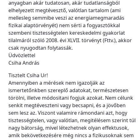
anyagban akár tudatosan, akár tudatlanságból
elhelyezett megtévesztő, valótlan tartalom (ami
mellesleg semmibe veszi az energiamegmaradás
fizikai alaptörvényét) nem sérti a fogyasztókkal
szembeni tisztességtelen kereskedelmi gyakorlat
tilalmáról szóló 2008. évi XLVII. törvényt (Fttv.), akkor
csak nyugodtan folytassák.
Üdvözlettel
Csiha András
Tisztelt Csiha Ur!
Amennyiben a mérések nem igazolják az
ismertetőnkben szereplő adatokat, természetesen
törölni, illetve módositani fogjuk azokat. Nem célunk
senkit megtéveszteni vagy becsapni, és a jövőben
sem lesz az. Viszont valamire rámondani azt, hogy
tisztességtelen, vagy valótlan, megitélésem szerint túl
nagy bátorság, mivel létezhetnek olyan effektusok,
amik bekövetkezésére még nincs a fizikusoknak sem