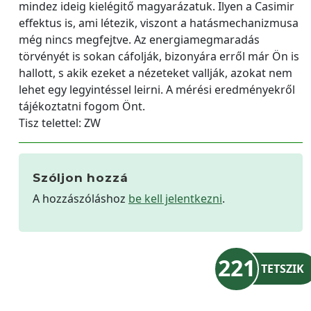
mindez ideig kielégitő magyarázatuk. Ilyen a Casimir
effektus is, ami létezik, viszont a hatásmechanizmusa
még nincs megfejtve. Az energiamegmaradás
törvényét is sokan cáfolják, bizonyára erről már Ön is
hallott, s akik ezeket a nézeteket vallják, azokat nem
lehet egy legyintéssel leirni. A mérési eredményekről
tájékoztatni fogom Önt.
Tisz telettel: ZW
Szóljon hozzá
A hozzászóláshoz
be kell jelentkezni
.
221
TETSZIK