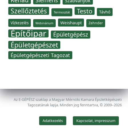
Siemens
Szabványok
Szellőztetés
Testo
Távhő
Termosztát
Weishaupt
Vízkezelés
Zehnder
Webinárium
Építőipar
Épületgépész
Épületgépészet
Épületgépészeti Tagozat
Az E-GÉPÉSZ szaklap a Magyar Mérnöki Kamara Épületképészeti
Tagozatának lapja. Minden jog fenntartva, © 2009–2026
Adatkezelés
Kapcsolat, impresszum