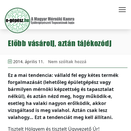
Előbb vásárolj, aztán tájékozódj
2014. április 11.
Nem szóltak hozzá
Ez a mai tendencia: vállald fel egy kétes termék
forgalmazását (lehetőleg épületgépész vagy
bármilyen mérnöki képzettség és tapasztalat
nélkül), és aztán nézd meg, hogy működik-e,
esetleg ha valaki nagyon erőlködik, akkor
vizsgáltasd is meg valahol. Aztán csak lesz
valahogy… Ezt a tendenciát meg kell állítani.
Tisztelt Hölgyem és tisztelt Ügyvezető Úr!