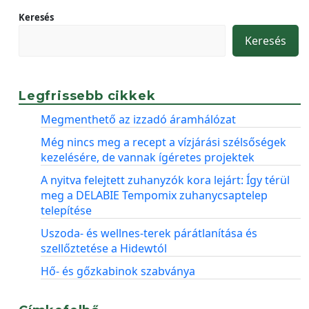
Keresés
Keresés
Legfrissebb cikkek
Megmenthető az izzadó áramhálózat
Még nincs meg a recept a vízjárási szélsőségek
kezelésére, de vannak ígéretes projektek
A nyitva felejtett zuhanyzók kora lejárt: Így térül
meg a DELABIE Tempomix zuhanycsaptelep
telepítése
Uszoda- és wellnes-terek párátlanítása és
szellőztetése a Hidewtól
Hő- és gőzkabinok szabványa