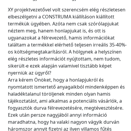
XY projektvezetővel volt szerencsém elég részletesen
elbeszélgetni a CONSTRUMA kiállításon kiállított
termékük ügyében. Azóta nem csak szórólapjukat
néztem meg, hanem honlapjukat is, és ott is
ugyanazokat a félrevezető, hamis információkat
találtam a termékkel elérhető teljesen irreális 35-40%-
os költségmegtakarításról. A hölgynek a helyszínen
elég részletes információt nyújtottam, nem tudom,
sikerült-e ezek alapján valamivel tisztább képet
nyerniük az ügyről?
Arra kérem Önöket, hogy a honlapjukról és
nyomtatott ismertető anyagaikból mindenképpen és
haladéktalanul töröljenek minden olyan hamis
tájékoztatást, ami alkalmas a potenciális vásárlók, a
fogyasztók durva félrevezetésére, megtévesztésére.
Ezek után persze nagyjából annyi információ
maradhatna, hogy ha valaki nagyon vágyik durván
háromszor annyit fizetni az ilyen villamos fűtés