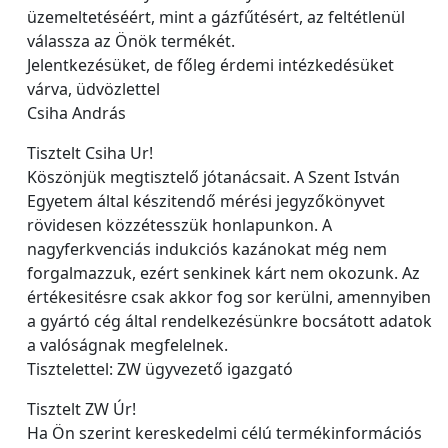
üzemeltetéséért, mint a gázfűtésért, az feltétlenül
válassza az Önök termékét.
Jelentkezésüket, de főleg érdemi intézkedésüket
várva, üdvözlettel
Csiha András
Tisztelt Csiha Ur!
Köszönjük megtisztelő jótanácsait. A Szent István
Egyetem által készitendő mérési jegyzőkönyvet
rövidesen közzétesszük honlapunkon. A
nagyferkvenciás indukciós kazánokat még nem
forgalmazzuk, ezért senkinek kárt nem okozunk. Az
értékesitésre csak akkor fog sor kerülni, amennyiben
a gyártó cég által rendelkezésünkre bocsátott adatok
a valóságnak megfelelnek.
Tisztelettel: ZW ügyvezető igazgató
Tisztelt ZW Úr!
Ha Ön szerint kereskedelmi célú termékinformációs