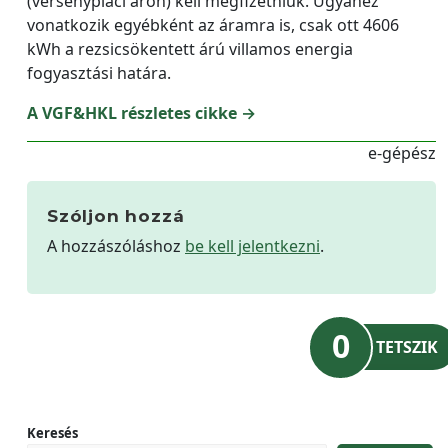
(versenypiaci áron) kell megfizetniük. Ugyanez
vonatkozik egyébként az áramra is, csak ott 4606
kWh a rezsicsökentett árú villamos energia
fogyasztási határa.
A VGF&HKL részletes cikke →
e-gépész
Szóljon hozzá
A hozzászóláshoz
be kell jelentkezni
.
0
TETSZIK
Keresés