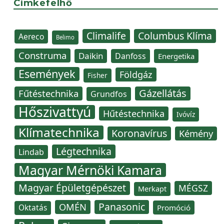
Címkefelhő
Climalife
Columbus Klíma
Aereco
Belimo
Construma
Daikin
Danfoss
Energetika
Események
Földgáz
Fisher
Gázellátás
Fűtéstechnika
Grundfos
Hőszivattyú
Hűtéstechnika
Ivóvíz
Klímatechnika
Koronavírus
Kémény
Légtechnika
Lindab
Magyar Mérnöki Kamara
Magyar Épületgépészet
MÉGSZ
Merkapt
Panasonic
OMÉN
Oktatás
Promóció