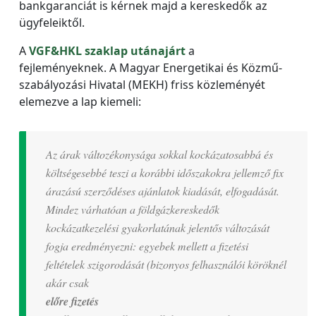
bankgaranciát is kérnek majd a kereskedők az
ügyfeleiktől.
A
VGF&HKL szaklap utánajárt
a
fejleményeknek. A Magyar Energetikai és Közmű-
szabályozási Hivatal (MEKH) friss közleményét
elemezve a lap kiemeli:
Az árak változékonysága sokkal kockázatosabbá és
költségesebbé teszi a korábbi időszakokra jellemző fix
árazású szerződéses ajánlatok kiadását, elfogadását.
Mindez várhatóan a földgázkereskedők
kockázatkezelési gyakorlatának jelentős változását
fogja eredményezni: egyebek mellett a fizetési
feltételek szigorodását (bizonyos felhasználói köröknél
akár csak
előre fizetés