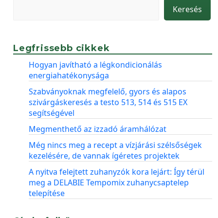
Keresés
Legfrissebb cikkek
Hogyan javítható a légkondicionálás
energiahatékonysága
Szabványoknak megfelelő, gyors és alapos
szivárgáskeresés a testo 513, 514 és 515 EX
segítségével
Megmenthető az izzadó áramhálózat
Még nincs meg a recept a vízjárási szélsőségek
kezelésére, de vannak ígéretes projektek
A nyitva felejtett zuhanyzók kora lejárt: Így térül
meg a DELABIE Tempomix zuhanycsaptelep
telepítése