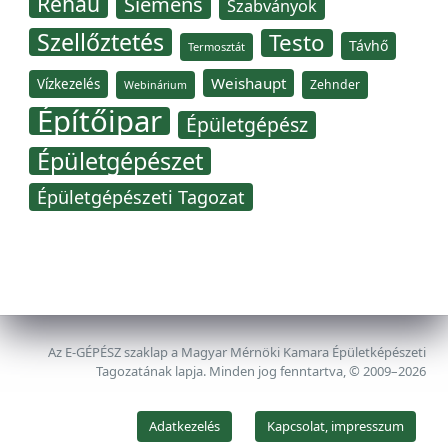
Rehau
Siemens
Szabványok
Szellőztetés
Testo
Távhő
Termosztát
Weishaupt
Vízkezelés
Zehnder
Webinárium
Építőipar
Épületgépész
Épületgépészet
Épületgépészeti Tagozat
Az E-GÉPÉSZ szaklap a Magyar Mérnöki Kamara Épületképészeti
Tagozatának lapja. Minden jog fenntartva, © 2009–2026
Adatkezelés
Kapcsolat, impresszum