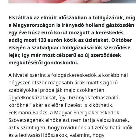
Elszálltak az elmúlt időszakban a földgázárak, míg
a Magyarországon is irányadó holland gáztőzsdén
egy éve húsz euró körül mozgott a kereskedés,
addig most 120 eurón kötik az üzleteket. Október
elsején a szabadpiaci földgázvásárlók szerződése
lejár, így már most célszerű az új szerződések
megkötéséről gondoskodni.
A hivatal szerint a földgázkereskedők a korábbinál
négyszer-ötször magasabb árak miatt szigorú
szabályokkal próbálják majd csökkenteni
ügyfélkockázataikat, így „bizonyos felhasználói
köröknél” akár az előre fizetést is kiköthetik.
Felsmann Balázs, a Magyar Energiakereskedők
Szövetségének elnöke ezt nem tartja valószínűnek,
azt viszont igen, hogy rövidülnek a fizetési határidők
és a leolvasási időszakok, valamint, hogy