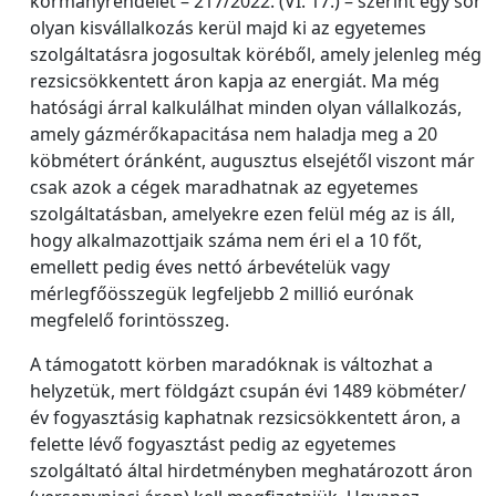
kormányrendelet – 217/2022. (VI. 17.) – szerint egy sor
olyan kisvállalkozás kerül majd ki az egyetemes
szolgáltatásra jogosultak köréből, amely jelenleg még
rezsicsökkentett áron kapja az energiát. Ma még
hatósági árral kalkulálhat minden olyan vállalkozás,
amely gázmérőkapacitása nem haladja meg a 20
köbmétert óránként, augusztus elsejétől viszont már
csak azok a cégek maradhatnak az egyetemes
szolgáltatásban, amelyekre ezen felül még az is áll,
hogy alkalmazottjaik száma nem éri el a 10 főt,
emellett pedig éves nettó árbevételük vagy
mérlegfőösszegük legfeljebb 2 millió eurónak
megfelelő forintösszeg.
A támogatott körben maradóknak is változhat a
helyzetük, mert földgázt csupán évi 1489 köbméter/
év fogyasztásig kaphatnak rezsicsökkentett áron, a
felette lévő fogyasztást pedig az egyetemes
szolgáltató által hirdetményben meghatározott áron