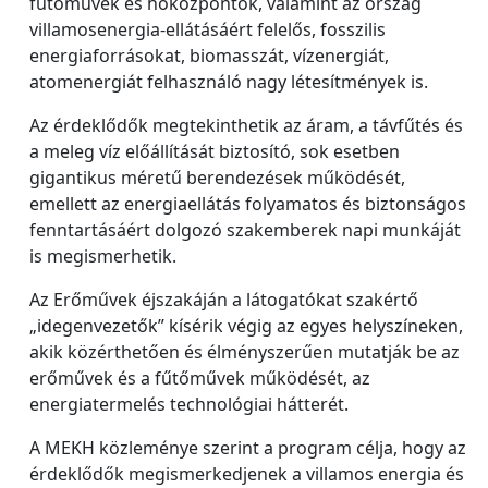
fűtőművek és hőközpontok, valamint az ország
villamosenergia-ellátásáért felelős, fosszilis
energiaforrásokat, biomasszát, vízenergiát,
atomenergiát felhasználó nagy létesítmények is.
Az érdeklődők megtekinthetik az áram, a távfűtés és
a meleg víz előállítását biztosító, sok esetben
gigantikus méretű berendezések működését,
emellett az energiaellátás folyamatos és biztonságos
fenntartásáért dolgozó szakemberek napi munkáját
is megismerhetik.
Az Erőművek éjszakáján a látogatókat szakértő
„idegenvezetők” kísérik végig az egyes helyszíneken,
akik közérthetően és élményszerűen mutatják be az
erőművek és a fűtőművek működését, az
energiatermelés technológiai hátterét.
A MEKH közleménye szerint a program célja, hogy az
érdeklődők megismerkedjenek a villamos energia és