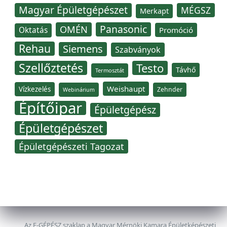
Magyar Épületgépészet
MÉGSZ
Merkapt
Panasonic
OMÉN
Oktatás
Promóció
Rehau
Siemens
Szabványok
Szellőztetés
Testo
Távhő
Termosztát
Weishaupt
Vízkezelés
Zehnder
Webinárium
Építőipar
Épületgépész
Épületgépészet
Épületgépészeti Tagozat
Az E-GÉPÉSZ szaklap a Magyar Mérnöki Kamara Épületképészeti