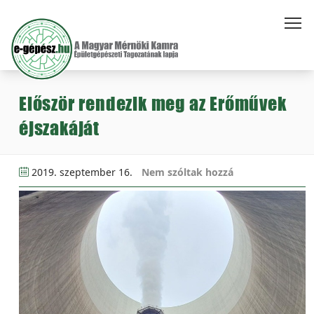
Először rendezik meg az Erőművek
éjszakáját
2019. szeptember 16.
Nem szóltak hozzá