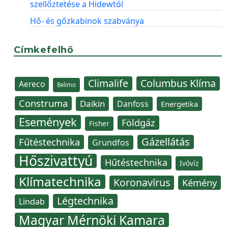
szellőztetése a Hidewtól
Hő- és gőzkabinok szabványa
Címkefelhő
Climalife
Columbus Klíma
Aereco
Belimo
Construma
Daikin
Danfoss
Energetika
Események
Földgáz
Fisher
Gázellátás
Fűtéstechnika
Grundfos
Hőszivattyú
Hűtéstechnika
Ivóvíz
Klímatechnika
Koronavírus
Kémény
Légtechnika
Lindab
Magyar Mérnöki Kamara