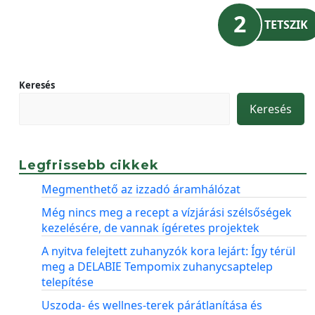
2
TETSZIK
Keresés
Keresés
Legfrissebb cikkek
Megmenthető az izzadó áramhálózat
Még nincs meg a recept a vízjárási szélsőségek
kezelésére, de vannak ígéretes projektek
A nyitva felejtett zuhanyzók kora lejárt: Így térül
meg a DELABIE Tempomix zuhanycsaptelep
telepítése
Uszoda- és wellnes-terek párátlanítása és