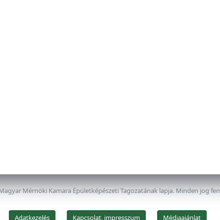
 Magyar Mérnöki Kamara Épületképészeti Tagozatának lapja. Minden jog fe
Adatkezelés
Kapcsolat, impresszum
Médiaajánlat