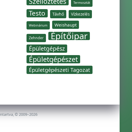
Szellőztetés
Termosztát
Testo
Távhő
Vízkezelés
Weishaupt
Webinárium
Építőipar
Zehnder
Épületgépész
Épületgépészet
Épületgépészeti Tagozat
nntartva, © 2009–2026