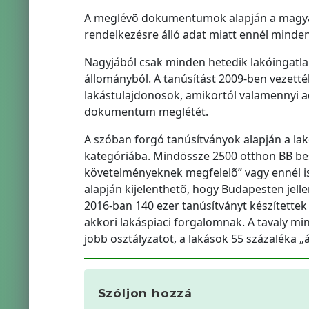
A meglévõ dokumentumok alapján a magyar
rendelkezésre álló adat miatt ennél minden
Nagyjából csak minden hetedik lakóingatlan
állományból. A tanúsítást 2009-ben vezetté
lakástulajdonosok, amikortól valamennyi a
dokumentum meglétét.
A szóban forgó tanúsítványok alapján a lakó
kategóriába. Mindössze 2500 otthon BB bes
követelményeknek megfelelõ” vagy ennél is
alapján kijelenthetõ, hogy Budapesten jell
2016-ban 140 ezer tanúsítványt készítettek
akkori lakáspiaci forgalomnak. A tavaly mi
jobb osztályzatot, a lakások 55 százaléka „
Szóljon hozzá