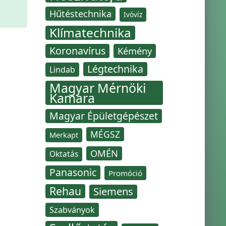
Hűtéstechnika
Ivóvíz
Klímatechnika
Koronavírus
Kémény
Légtechnika
Lindab
Magyar Mérnöki
Kamara
Magyar Épületgépészet
MÉGSZ
Merkapt
OMÉN
Oktatás
Panasonic
Promóció
Rehau
Siemens
Szabványok