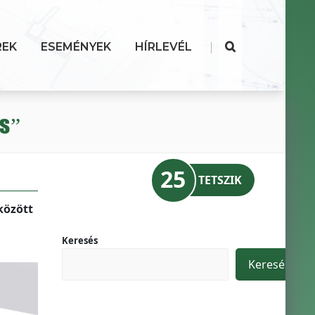
|
REK
ESEMÉNYEK
HÍRLEVÉL
os”
25
TETSZIK
között
Keresés
Keresés