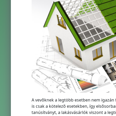
A vevõknek a legtöbb esetben nem igazán f
is csak a kötelezõ esetekben, így elsõsorba
tanúsítványt, a lakásvásárlók viszont a leg