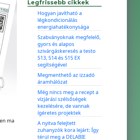
Legfrissebb cikkek
Hogyan javítható a
légkondicionálás
energiahatékonysága
Szabványoknak megfelelő,
gyors és alapos
szivárgáskeresés a testo
513, 514 és 515 EX
segítségével
Megmenthető az izzadó
áramhálózat
Még nincs meg a recept a
vízjárási szélsőségek
kezelésére, de vannak
ígéretes projektek
õen ma
A nyitva felejtett
zuhanyzók kora lejárt: Így
térül meg a DELABIE