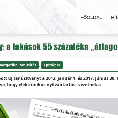
FŐOLDAL
HÍ
y: a lakások 55 százaléka „átlag
nergetikai tanúsítás
,
Építőipar
ott új tanúsítványt a 2013. január 1. és 2017. június 30. 
zdve, hogy elektronikus nyilvántartást vezetnek a