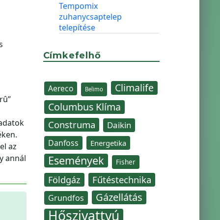
Tempomix
zuhanycsaptelep
telepítése
s
Címkefelhő
Climalife
Aereco
Belimo
rû”
Columbus Klíma
 adatok
Construma
Daikin
éken.
Danfoss
Energetika
el az
y annál
Események
Fisher
Fűtéstechnika
Földgáz
Gázellátás
Grundfos
Hőszivattyú