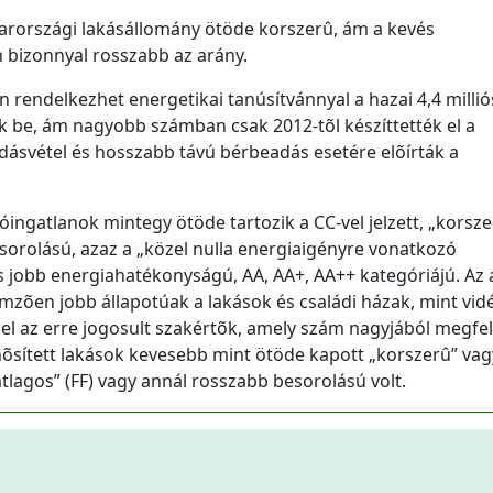
országi lakásállomány ötöde korszerû, ám a kevés
 bizonnyal rosszabb az arány.
 rendelkezhet energetikai tanúsítvánnyal a hazai 4,4 millió
k be, ám nagyobb számban csak 2012-tõl készíttették el a
dásvétel és hosszabb távú bérbeadás esetére elõírták a
ingatlanok mintegy ötöde tartozik a CC-vel jelzett, „korsze
orolású, azaz a „közel nulla energiaigényre vonatkozó
 jobb energiahatékonyságú, AA, AA+, AA++ kategóriájú. Az
emzõen jobb állapotúak a lakások és családi házak, mint vid
 el az erre jogosult szakértõk, amely szám nagyjából megfel
nõsített lakások kevesebb mint ötöde kapott „korszerû” vag
átlagos” (FF) vagy annál rosszabb besorolású volt.