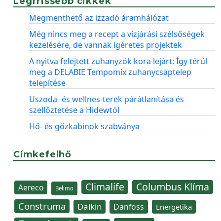
Legfrissebb cikkek
Megmenthető az izzadó áramhálózat
Még nincs meg a recept a vízjárási szélsőségek
kezelésére, de vannak ígéretes projektek
A nyitva felejtett zuhanyzók kora lejárt: Így térül
meg a DELABIE Tempomix zuhanycsaptelep
telepítése
Uszoda- és wellnes-terek párátlanítása és
szellőztetése a Hidewtól
Hő- és gőzkabinok szabványa
Címkefelhő
Climalife
Columbus Klíma
Aereco
Belimo
Construma
Daikin
Danfoss
Energetika