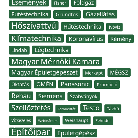
Események
Földgáz
Fisher
Gázellátás
Fűtéstechnika
Grundfos
Hőszivattyú
Hűtéstechnika
Ivóvíz
Klímatechnika
Koronavírus
Kémény
Légtechnika
Lindab
Magyar Mérnöki Kamara
Magyar Épületgépészet
MÉGSZ
Merkapt
Panasonic
OMÉN
Oktatás
Promóció
Rehau
Siemens
Szabványok
Szellőztetés
Testo
Távhő
Termosztát
Weishaupt
Vízkezelés
Zehnder
Webinárium
Építőipar
Épületgépész