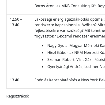
Boros Áron, az MKB Consulting Kft. ügy
12.50 –
Lakossági energiagazdálkodás optimali
13.40
rendszerre kapcsolódni a jövőben? Mire 
fejlesztésekre van szükség? Mit tehetne
fogyasztók? E-közmű rendszer eredmé
Nagy Gyula, Magyar Mérnöki Ka
Hiezl Gábor, az NKM Nemzeti Kö
Szemán Róbert, Víz-, Gáz-, Fűtés
Gyertyánági András, Lechner Non
13.40
Ebéd és kapcsolatépítés a New York Pa
Regisztráció: