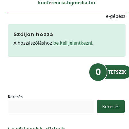
konferencia.hgmedia.hu
e-gépész
Szóljon hozzá
A hozzászóláshoz
be kell jelentkezni
.
0
TETSZIK
Keresés
Keresés