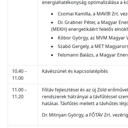
energiahatékonyság optimalizálása a k
Csomai Kamilla, a MAVIR Zrt. ve
Dr. Grabner Péter, a Magyar Ene
(MEKH) energetikáért felelős elnök
Kóbor György, az MVM Magyar V
Szabó Gergely, a MET Magyarors
Felsmann Balázs, a Magyar Ene
10.40 –
Kávészünet és kapcsolatépítés
11.00
11.00 –
Főtáv fejlesztései és az új Zöld erőművek
11.20
rendszerek hátrányai a távfűtéssel sz
hatásai. Távfűtés mellett a távhűtés lét
Dr. Mitnyan György, a FŐTÁV Zrt. vezéri