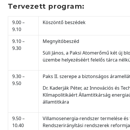
Tervezett program:
9.00 –
Köszöntő beszédek
9.10
9.10 –
Megnyitóbeszéd
9.30
Süli János, a Paksi Atomerőmű két új bl
üzembe helyezéséért felelős tárca nélkü
9.30 –
Paks II. szerepe a biztonságos áramellá
9.50
Dr. Kaderják Péter, az Innovációs és Te
Klímapolitikáért Államtitkárság energiaü
államtitkára
9.50 –
Villamosenergia-rendszer termelése és 
10.40
Rendszerirányítási rendszerek reformja a