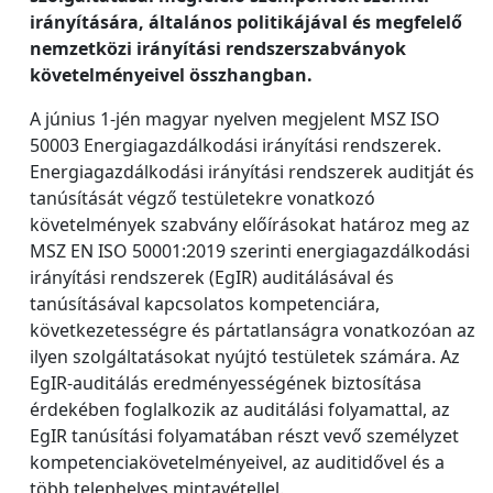
irányítására, általános politikájával és megfelelő
nemzetközi irányítási rendszerszabványok
követelményeivel összhangban.
A június 1-jén magyar nyelven megjelent MSZ ISO
50003 Energiagazdálkodási irányítási rendszerek.
Energiagazdálkodási irányítási rendszerek auditját és
tanúsítását végző testületekre vonatkozó
követelmények szabvány előírásokat határoz meg az
MSZ EN ISO 50001:2019 szerinti energiagazdálkodási
irányítási rendszerek (EgIR) auditálásával és
tanúsításával kapcsolatos kompetenciára,
következetességre és pártatlanságra vonatkozóan az
ilyen szolgáltatásokat nyújtó testületek számára. Az
EgIR-auditálás eredményességének biztosítása
érdekében foglalkozik az auditálási folyamattal, az
EgIR tanúsítási folyamatában részt vevő személyzet
kompetenciakövetelményeivel, az auditidővel és a
több telephelyes mintavétellel.