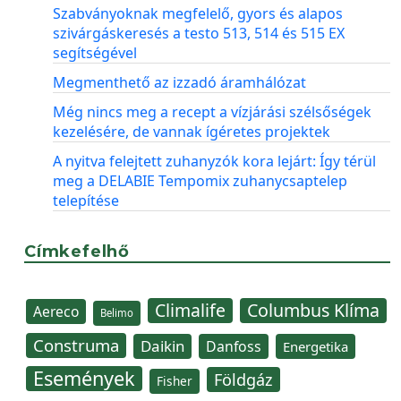
Szabványoknak megfelelő, gyors és alapos
szivárgáskeresés a testo 513, 514 és 515 EX
segítségével
Megmenthető az izzadó áramhálózat
Még nincs meg a recept a vízjárási szélsőségek
kezelésére, de vannak ígéretes projektek
A nyitva felejtett zuhanyzók kora lejárt: Így térül
meg a DELABIE Tempomix zuhanycsaptelep
telepítése
Címkefelhő
Climalife
Columbus Klíma
Aereco
Belimo
Construma
Daikin
Danfoss
Energetika
Események
Földgáz
Fisher