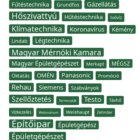
Gázellátás
Fűtéstechnika
Grundfos
Hőszivattyú
Hűtéstechnika
Ivóvíz
Klímatechnika
Koronavírus
Kémény
Légtechnika
Lindab
Magyar Mérnöki Kamara
Magyar Épületgépészet
MÉGSZ
Merkapt
Panasonic
OMÉN
Oktatás
Promóció
Rehau
Siemens
Szabványok
Szellőztetés
Testo
Távhő
Termosztát
Weishaupt
Vízkezelés
Zehnder
Webinárium
Építőipar
Épületgépész
Épületgépészet