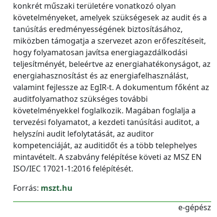
konkrét műszaki területére vonatkozó olyan
követelményeket, amelyek szükségesek az audit és a
tanúsítás eredményességének biztosításához,
miközben támogatja a szervezet azon erőfeszítéseit,
hogy folyamatosan javítsa energiagazdálkodási
teljesítményét, beleértve az energiahatékonyságot, az
energiahasznosítást és az energiafelhasználást,
valamint fejlessze az EgIR-t. A dokumentum főként az
auditfolyamathoz szükséges további
követelményekkel foglalkozik. Magában foglalja a
tervezési folyamatot, a kezdeti tanúsítási auditot, a
helyszíni audit lefolytatását, az auditor
kompetenciáját, az auditidőt és a több telephelyes
mintavételt. A szabvány felépítése követi az MSZ EN
ISO/IEC 17021-1:2016 felépítését.
Forrás:
mszt.hu
e-gépész