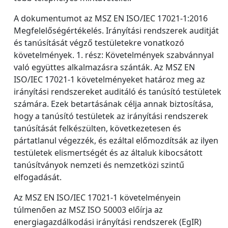
A dokumentumot az MSZ EN ISO/IEC 17021-1:2016
Megfelelőségértékelés. Irányítási rendszerek auditját
és tanúsítását végző testületekre vonatkozó
követelmények. 1. rész: Követelmények szabvánnyal
való együttes alkalmazásra szánták. Az MSZ EN
ISO/IEC 17021-1 követelményeket határoz meg az
irányítási rendszereket auditáló és tanúsító testületek
számára. Ezek betartásának célja annak biztosítása,
hogy a tanúsító testületek az irányítási rendszerek
tanúsítását felkészülten, következetesen és
pártatlanul végezzék, és ezáltal előmozdítsák az ilyen
testületek elismertségét és az általuk kibocsátott
tanúsítványok nemzeti és nemzetközi szintű
elfogadását.
Az MSZ EN ISO/IEC 17021-1 követelményein
túlmenően az MSZ ISO 50003 előírja az
energiagazdálkodási irányítási rendszerek (EgIR)