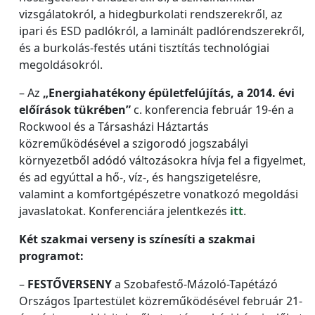
vizsgálatokról, a hidegburkolati rendszerekről, az
ipari és ESD padlókról, a laminált padlórendszerekről,
és a burkolás-festés utáni tisztítás technológiai
megoldásokról.
– Az
„Energiahatékony épületfelújítás, a 2014. évi
előírások tükrében”
c. konferencia február 19-én a
Rockwool és a Társasházi Háztartás
közreműködésével a szigorodó jogszabályi
környezetből adódó változásokra hívja fel a figyelmet,
és ad egyúttal a hő-, víz-, és hangszigetelésre,
valamint a komfortgépészetre vonatkozó megoldási
javaslatokat. Konferenciára jelentkezés
itt
.
Két szakmai verseny is színesíti a szakmai
programot:
–
FESTŐVERSENY
a Szobafestő-Mázoló-Tapétázó
Országos Ipartestület közreműködésével február 21-