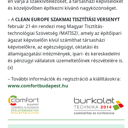
én várja a szakkivitelezőket, a társasházi képviselőket
és közeljövőben építkezni kívánó nagyközönséget.
– A
CLEAN EUROPE SZAKMAI TISZTÍTÁSI VERSENYT
február 21-én rendezi meg Magyar Tisztítás-
technológiai Szövetség /MATISZ/, amely az építőipari
ágazat képviselőin kívül számíthat társasházi
képviselőkre, az egészségügyi, oktatási és
államigazgatási intézmények, ipari- és kereskedelmi
és pénzügyi vállalatok üzemeltetőinek részvételére is.
(x)
– További információk és regisztráció a kiállításokra:
www.comfortbudapest.hu