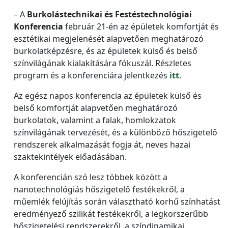
– A
Burkolástechnikai és Festéstechnológiai
Konferencia
február 21-én az épületek komfortját és
esztétikai megjelenését alapvetően meghatározó
burkolatképzésre, és az épületek külső és belső
színvilágának kialakítására fókuszál. Részletes
program és a konferenciára jelentkezés
itt
.
Az egész napos konferencia az épületek külső és
belső komfortját alapvetően meghatározó
burkolatok, valamint a falak, homlokzatok
színvilágának tervezését, és a különböző hőszigetelő
rendszerek alkalmazását fogja át, neves hazai
szaktekintélyek előadásában.
A konferencián szó lesz többek között a
nanotechnológiás hőszigetelő festékekről, a
műemlék felújítás során választható korhű színhatást
eredményező szilikát festékekről, a legkorszerűbb
hőszigetelési rendszerekről, a színdinamikai