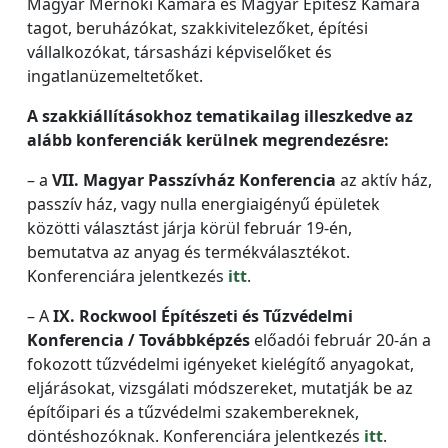
Magyar Mérnöki Kamara és Magyar Építész Kamara
tagot, beruházókat, szakkivitelezőket, építési
vállalkozókat, társasházi képviselőket és
ingatlanüzemeltetőket.
A szakkiállításokhoz tematikailag illeszkedve az
alább konferenciák kerülnek megrendezésre:
– a
VII. Magyar Passzívház Konferencia
az aktív ház,
passzív ház, vagy nulla energiaigényű épületek
közötti választást járja körül február 19-én,
bemutatva az anyag és termékválasztékot.
Konferenciára jelentkezés
itt
.
– A
IX. Rockwool Építészeti és Tűzvédelmi
Konferencia / Továbbképzés
előadói február 20-án a
fokozott tűzvédelmi igényeket kielégítő anyagokat,
eljárásokat, vizsgálati módszereket, mutatják be az
építőipari és a tűzvédelmi szakembereknek,
döntéshozóknak. Konferenciára jelentkezés
itt
.