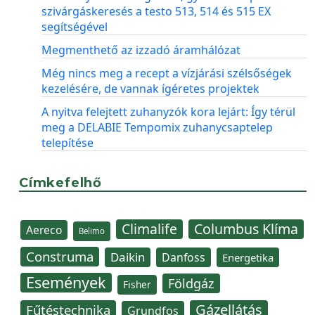
szivárgáskeresés a testo 513, 514 és 515 EX
segítségével
Megmenthető az izzadó áramhálózat
Még nincs meg a recept a vízjárási szélsőségek
kezelésére, de vannak ígéretes projektek
A nyitva felejtett zuhanyzók kora lejárt: Így térül
meg a DELABIE Tempomix zuhanycsaptelep
telepítése
Címkefelhő
Climalife
Columbus Klíma
Aereco
Belimo
Construma
Daikin
Danfoss
Energetika
Események
Földgáz
Fisher
Gázellátás
Fűtéstechnika
Grundfos