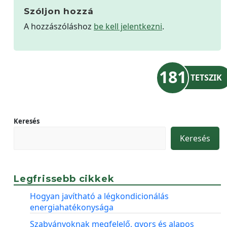
Szóljon hozzá
A hozzászóláshoz
be kell jelentkezni
.
181
TETSZIK
Keresés
Keresés
Legfrissebb cikkek
Hogyan javítható a légkondicionálás
energiahatékonysága
Szabványoknak megfelelő, gyors és alapos