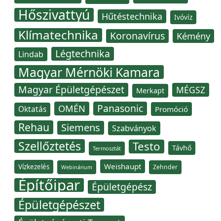
Hőszivattyú
Hűtéstechnika
Ivóvíz
Klímatechnika
Koronavírus
Kémény
Légtechnika
Lindab
Magyar Mérnöki Kamara
Magyar Épületgépészet
MÉGSZ
Merkapt
Panasonic
OMÉN
Oktatás
Promóció
Rehau
Siemens
Szabványok
Szellőztetés
Testo
Távhő
Termosztát
Weishaupt
Vízkezelés
Zehnder
Webinárium
Építőipar
Épületgépész
Épületgépészet