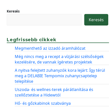
Keresés
Keresés
Legfrissebb cikkek
Megmenthető az izzadó áramhálózat
Még nincs meg a recept a vízjárási szélsőségek
kezelésére, de vannak ígéretes projektek
A nyitva felejtett zuhanyzók kora lejárt: Így térül
meg a DELABIE Tempomix zuhanycsaptelep
telepítése
Uszoda- és wellnes-terek párátlanítása és
szellőztetése a Hidewtól
Hő- és gőzkabinok szabványa