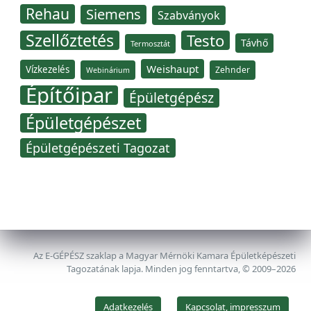
Rehau
Siemens
Szabványok
Szellőztetés
Testo
Távhő
Termosztát
Weishaupt
Vízkezelés
Zehnder
Webinárium
Építőipar
Épületgépész
Épületgépészet
Épületgépészeti Tagozat
Az E-GÉPÉSZ szaklap a Magyar Mérnöki Kamara Épületképészeti
Tagozatának lapja. Minden jog fenntartva, © 2009–2026
Adatkezelés
Kapcsolat, impresszum