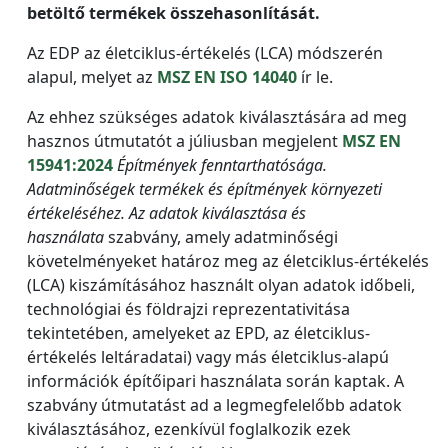
betöltő termékek összehasonlítását.
Az EDP az életciklus-értékelés (LCA) módszerén
alapul, melyet az
MSZ EN ISO 14040
ír le.
Az ehhez szükséges adatok kiválasztására ad meg
hasznos útmutatót a júliusban megjelent
MSZ EN
15941:2024
Építmények fenntarthatósága.
Adatminőségek termékek és építmények környezeti
értékeléséhez. Az adatok kiválasztása és
használata
szabvány, amely adatminőségi
követelményeket határoz meg az életciklus-értékelés
(LCA) kiszámításához használt olyan adatok időbeli,
technológiai és földrajzi reprezentativitása
tekintetében, amelyeket az EPD, az életciklus-
értékelés leltáradatai) vagy más életciklus-alapú
információk építőipari használata során kaptak. A
szabvány útmutatást ad a legmegfelelőbb adatok
kiválasztásához, ezenkívül foglalkozik ezek