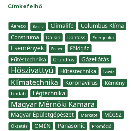
Címkefelhő
Climalife
Columbus Klíma
Aereco
Belimo
Construma
Daikin
Danfoss
Energetika
Események
Földgáz
Fisher
Gázellátás
Fűtéstechnika
Grundfos
Hőszivattyú
Hűtéstechnika
Ivóvíz
Klímatechnika
Koronavírus
Kémény
Légtechnika
Lindab
Magyar Mérnöki Kamara
Magyar Épületgépészet
MÉGSZ
Merkapt
Panasonic
OMÉN
Oktatás
Promóció