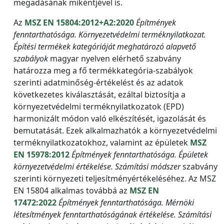
megadásának mikéntjével is.
Az
MSZ EN 15804:2012+A2:2020
Építmények
fenntarthatósága. Környezetvédelmi terméknyilatkozat.
Építési termékek kategóriáját meghatározó alapvető
szabályok
magyar nyelven elérhető szabvány
határozza meg a fő termékkategória-szabályok
szerinti adatminőség-értékelést és az adatok
következetes kiválasztását, ezáltal biztosítja a
környezetvédelmi terméknyilatkozatok (EPD)
harmonizált módon való elkészítését, igazolását és
bemutatását. Ezek alkalmazhatók a környezetvédelmi
terméknyilatkozatokhoz, valamint az épületek
MSZ
EN 15978:2012
Építmények fenntarthatósága. Épületek
környezetvédelmi értékelése. Számítási módszer
szabvány
szerinti környezeti teljesítményértékeléséhez. Az MSZ
EN 15804 alkalmas továbbá az
MSZ EN
17472:2022
Építmények fenntarthatósága. Mérnöki
létesítmények fenntarthatóságának értékelése. Számítási