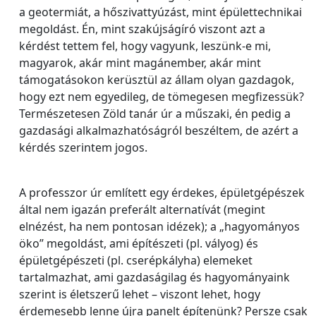
a geotermiát, a hőszivattyúzást, mint épülettechnikai
megoldást. Én, mint szakújságíró viszont azt a
kérdést tettem fel, hogy vagyunk, leszünk-e mi,
magyarok, akár mint magánember, akár mint
támogatásokon kerüsztül az állam olyan gazdagok,
hogy ezt nem egyedileg, de tömegesen megfizessük?
Természetesen Zöld tanár úr a műszaki, én pedig a
gazdasági alkalmazhatóságról beszéltem, de azért a
kérdés szerintem jogos.
A professzor úr említett egy érdekes, épületgépészek
által nem igazán preferált alternatívát (megint
elnézést, ha nem pontosan idézek); a „hagyományos
öko” megoldást, ami építészeti (pl. vályog) és
épületgépészeti (pl. cserépkályha) elemeket
tartalmazhat, ami gazdaságilag és hagyományaink
szerint is életszerű lehet – viszont lehet, hogy
érdemesebb lenne újra panelt építenünk? Persze csak