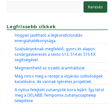
Keresés
Legfrissebb cikkek
Hogyan javítható a légkondicionálás
energiahatékonysága
Szabványoknak megfelelő, gyors és alapos
szivárgáskeresés a testo 513, 514 és 515 EX
segítségével
Megmenthető az izzadó áramhálózat
Még nincs meg a recept a vízjárási szélsőségek
kezelésére, de vannak ígéretes projektek
A nyitva felejtett zuhanyzók kora lejárt: Így térül
meg a DELABIE Tempomix zuhanycsaptelep
telepítése