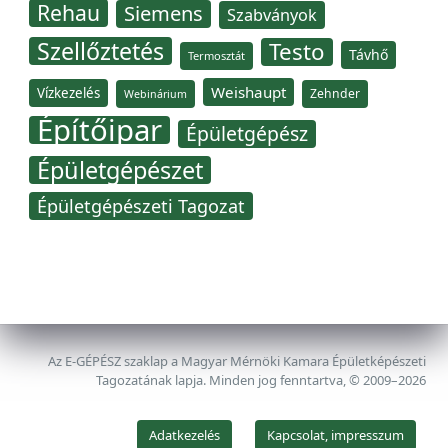
Rehau
Siemens
Szabványok
Szellőztetés
Testo
Távhő
Termosztát
Weishaupt
Vízkezelés
Zehnder
Webinárium
Építőipar
Épületgépész
Épületgépészet
Épületgépészeti Tagozat
Az E-GÉPÉSZ szaklap a Magyar Mérnöki Kamara Épületképészeti
Tagozatának lapja. Minden jog fenntartva, © 2009–2026
Adatkezelés
Kapcsolat, impresszum