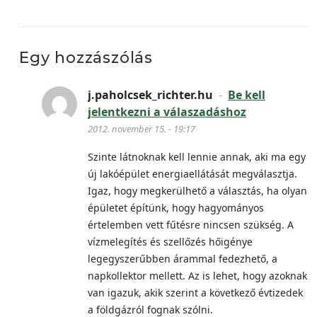
Egy hozzászólás
j.paholcsek_richter.hu
-
Be kell
jelentkezni a válaszadáshoz
2012. november 15. - 19:17
Szinte látnoknak kell lennie annak, aki ma egy
új lakóépület energiaellátását megválasztja.
Igaz, hogy megkerülhető a választás, ha olyan
épületet építünk, hogy hagyományos
értelemben vett fűtésre nincsen szükség. A
vízmelegítés és szellőzés hőigénye
legegyszerűbben árammal fedezhető, a
napkollektor mellett. Az is lehet, hogy azoknak
van igazuk, akik szerint a következő évtizedek
a földgázról fognak szólni.