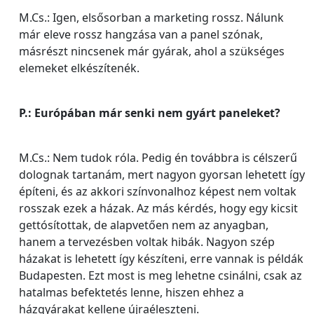
M.Cs.: Igen, elsősorban a marketing rossz. Nálunk
már eleve rossz hangzása van a panel szónak,
másrészt nincsenek már gyárak, ahol a szükséges
elemeket elkészítenék.
P.: Európában már senki nem gyárt paneleket?
M.Cs.: Nem tudok róla. Pedig én továbbra is célszerű
dolognak tartanám, mert nagyon gyorsan lehetett így
építeni, és az akkori színvonalhoz képest nem voltak
rosszak ezek a házak. Az más kérdés, hogy egy kicsit
gettósítottak, de alapvetően nem az anyagban,
hanem a tervezésben voltak hibák. Nagyon szép
házakat is lehetett így készíteni, erre vannak is példák
Budapesten. Ezt most is meg lehetne csinálni, csak az
hatalmas befektetés lenne, hiszen ehhez a
házgyárakat kellene újraéleszteni.