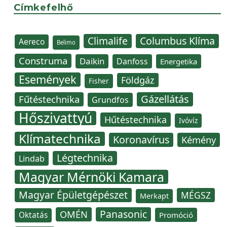
Címkefelhő
Climalife
Columbus Klíma
Aereco
Belimo
Construma
Daikin
Danfoss
Energetika
Események
Földgáz
Fisher
Gázellátás
Fűtéstechnika
Grundfos
Hőszivattyú
Hűtéstechnika
Ivóvíz
Klímatechnika
Koronavírus
Kémény
Légtechnika
Lindab
Magyar Mérnöki Kamara
Magyar Épületgépészet
MÉGSZ
Merkapt
Panasonic
OMÉN
Oktatás
Promóció