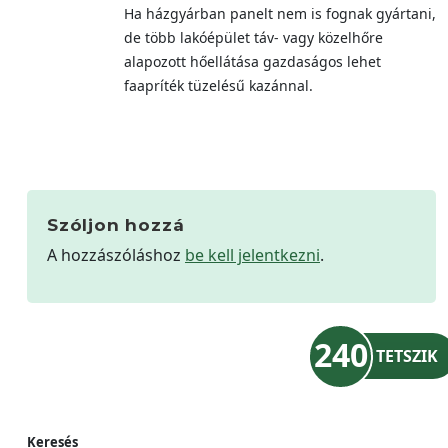
Ha házgyárban panelt nem is fognak gyártani,
de több lakóépület táv- vagy közelhőre
alapozott hőellátása gazdaságos lehet
faapríték tüzelésű kazánnal.
Szóljon hozzá
A hozzászóláshoz
be kell jelentkezni
.
240
TETSZIK
Keresés