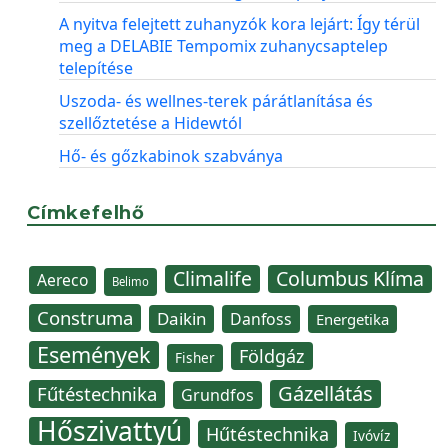
A nyitva felejtett zuhanyzók kora lejárt: Így térül
meg a DELABIE Tempomix zuhanycsaptelep
telepítése
Uszoda- és wellnes-terek párátlanítása és
szellőztetése a Hidewtól
Hő- és gőzkabinok szabványa
Címkefelhő
Climalife
Columbus Klíma
Aereco
Belimo
Construma
Daikin
Danfoss
Energetika
Események
Földgáz
Fisher
Gázellátás
Fűtéstechnika
Grundfos
Hőszivattyú
Hűtéstechnika
Ivóvíz