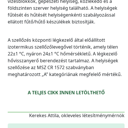
vizesblokkok, gépészeti helyiség, közlekedő és a
földszinten szerver helyiség található. A helyiségek
fűtését és hűtését helyiségenkénti szabályozással
ellátott fűtő/hűtő készülékek biztosítják.
A szellőzés központi légkezelő által előállított
izotermikus szellőzőlevegővel történik, amely télen
22±1 °C, nyáron 24±1 °C hőmérsékletű. A légkezelő
hővisszanyerő berendezést tartalmaz. A helyiségek
szellőzése az MSZ CR 1572 szabványban
meghatározott „A” kategóriának megfelelő mértékű.
A TELJES CIKK INNEN LETÖLTHETŐ
Kerekes Attila, okleveles létesítménymérnök