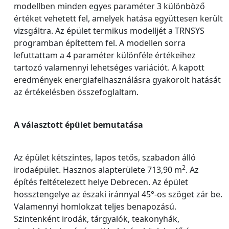
modellben minden egyes paraméter 3 különböző
értéket vehetett fel, amelyek hatása együttesen került
vizsgáltra. Az épület termikus modelljét a TRNSYS
programban építettem fel. A modellen sorra
lefuttattam a 4 paraméter különféle értékeihez
tartozó valamennyi lehetséges variációt. A kapott
eredmények energiafelhasználásra gyakorolt hatását
az értékelésben összefoglaltam.
A választott épület bemutatása
Az épület kétszintes, lapos tetős, szabadon álló
2
irodaépület. Hasznos alapterülete 713,90 m
. Az
építés feltételezett helye Debrecen. Az épület
hossztengelye az északi iránnyal 45°-os szöget zár be.
Valamennyi homlokzat teljes benapozású.
Szintenként irodák, tárgyalók, teakonyhák,