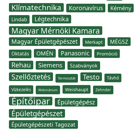
Klímatechnika
Koronavírus
Kémény
Légtechnika
Lindab
Magyar Mérnöki Kamara
Magyar Épületgépészet
MÉGSZ
Merkapt
Panasonic
OMÉN
Oktatás
Promóció
Rehau
Siemens
Szabványok
Szellőztetés
Testo
Távhő
Termosztát
Weishaupt
Vízkezelés
Zehnder
Webinárium
Építőipar
Épületgépész
Épületgépészet
Épületgépészeti Tagozat