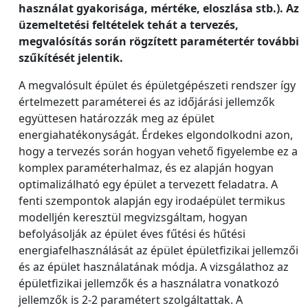
használat gyakorisága, mértéke, eloszlása stb.). Az
üzemeltetési feltételek tehát a tervezés,
megvalósítás során rögzített paramétertér további
szűkítését jelentik.
A megvalósult épület és épületgépészeti rendszer így
értelmezett paraméterei és az időjárási jellemzők
együttesen határozzák meg az épület
energiahatékonyságát. Érdekes elgondolkodni azon,
hogy a tervezés során hogyan vehető figyelembe ez a
komplex paraméterhalmaz, és ez alapján hogyan
optimalizálható egy épület a tervezett feladatra. A
fenti szempontok alapján egy irodaépület termikus
modelljén keresztül megvizsgáltam, hogyan
befolyásolják az épület éves fűtési és hűtési
energiafelhasználását az épület épületfizikai jellemzői
és az épület használatának módja. A vizsgálathoz az
épületfizikai jellemzők és a használatra vonatkozó
jellemzők is 2-2 paramétert szolgáltattak. A