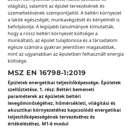
világítás), valamint az épület tervezésének és
üzemeltetésének szempontjaitól. A beltéri környezet
a lakók egészségét, munkavégzését és kényelmét is
befolyásolja. A legújabb tanulmányok kimutatták,
hogy a rossz beltéri környezet költségei a
munkáltató, az épület tulajdonosa és a társadalom
egésze számára gyakran jelentősen magasabbak,
mint az ugyanabban az épületben felhasznált energia
költsége.
MSZ EN 16798-1:2019
Épületek energetikai teljesítőképessége. Épületek
szellőztetése. 1. rész: Beltéri bemeneti
paraméterek az épületek beltéri
levegőminőségéhez, hőmérsékleti, világítási és
akusztikai környezetéhez kapcsolódó energetikai
teljesítőképességének tervezéséhez és
értékeléséhez. M1-6 modul