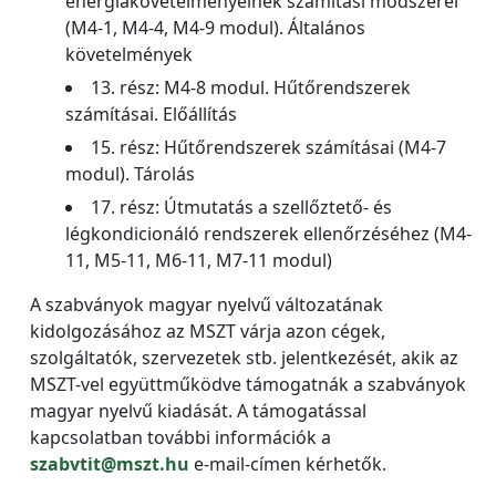
energiakövetelményeinek számítási módszerei
(M4-1, M4-4, M4-9 modul). Általános
követelmények
13. rész: M4-8 modul. Hűtőrendszerek
számításai. Előállítás
15. rész: Hűtőrendszerek számításai (M4-7
modul). Tárolás
17. rész: Útmutatás a szellőztető- és
légkondicionáló rendszerek ellenőrzéséhez (M4-
11, M5-11, M6-11, M7-11 modul)
A szabványok magyar nyelvű változatának
kidolgozásához az MSZT várja azon cégek,
szolgáltatók, szervezetek stb. jelentkezését, akik az
MSZT-vel együttműködve támogatnák a szabványok
magyar nyelvű kiadását. A támogatással
kapcsolatban további információk a
szabvtit@mszt.hu
e-mail-címen kérhetők.