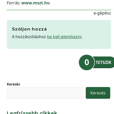
Forrás:
www.mszt.hu
e-gépész
Szóljon hozzá
A hozzászóláshoz
be kell jelentkezni
.
0
TETSZIK
Keresés
Keresés
Legfrissebb cikkek