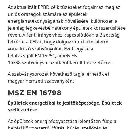
Az aktualizált EPBD célkitűzéseket fogalmaz meg az
uniós országok számára az épületek
energiahatékonyságának növelésére, különösen a
jelenleg legkevésbé hatékony épületek korszerűsítése
révén. A fenti irányelvhez kapcsolódóan a Bizottság
felkérte a CEN-t, hogy dolgozzon ki a területre
vonatkozó szabványokat. Ezek egyike a
felülvizsgált EN 15251, amely EN
16798 szabványsorozatként került bevezetésre.
A szabványsorozat következő tagjai érhetők el
magyar nemzeti szabványként:
MSZ EN 16798
Épületek energetikai teljesítőképessége. Épületek
szellőztetése
Az épületek energiafogyasztása jelentősen függ a
beltéri környezettől (fűtés, hűtés, szellőzés és