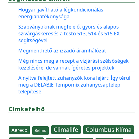
Hogyan javítható a légkondicionálás
energiahatékonysága
Szabványoknak megfelelő, gyors és alapos
szivárgáskeresés a testo 513, 514 és 515 EX
segítségével
Megmenthető az izzadó áramhálózat
Még nincs meg a recept a vízjárási szélsőségek
kezelésére, de vannak ígéretes projektek
A nyitva felejtett zuhanyzók kora lejárt: Így térül
meg a DELABIE Tempomix zuhanycsaptelep
telepítése
Címkefelhő
Climalife
Columbus Klíma
Aereco
Belimo