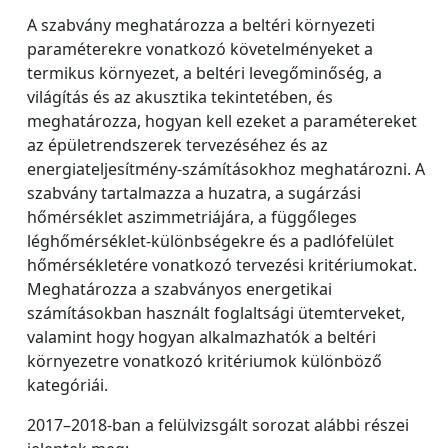
A szabvány meghatározza a beltéri környezeti
paraméterekre vonatkozó követelményeket a
termikus környezet, a beltéri levegőminőség, a
világítás és az akusztika tekintetében, és
meghatározza, hogyan kell ezeket a paramétereket
az épületrendszerek tervezéséhez és az
energiateljesítmény-számításokhoz meghatározni. A
szabvány tartalmazza a huzatra, a sugárzási
hőmérséklet aszimmetriájára, a függőleges
léghőmérséklet-különbségekre és a padlófelület
hőmérsékletére vonatkozó tervezési kritériumokat.
Meghatározza a szabványos energetikai
számításokban használt foglaltsági ütemterveket,
valamint hogy hogyan alkalmazhatók a beltéri
környezetre vonatkozó kritériumok különböző
kategóriái.
2017–2018-ban a felülvizsgált sorozat alábbi részei