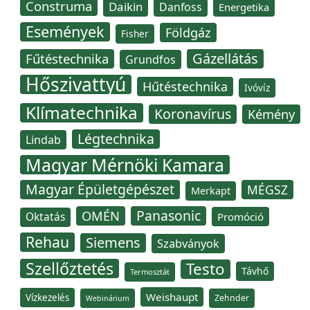
Construma
Daikin
Danfoss
Energetika
Események
Földgáz
Fisher
Gázellátás
Fűtéstechnika
Grundfos
Hőszivattyú
Hűtéstechnika
Ivóvíz
Klímatechnika
Koronavírus
Kémény
Légtechnika
Lindab
Magyar Mérnöki Kamara
Magyar Épületgépészet
MÉGSZ
Merkapt
Panasonic
OMÉN
Oktatás
Promóció
Rehau
Siemens
Szabványok
Szellőztetés
Testo
Távhő
Termosztát
Weishaupt
Vízkezelés
Zehnder
Webinárium