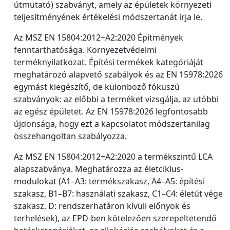
útmutató) szabványt, amely az épületek környezeti
teljesítményének értékelési módszertanát írja le.
Az MSZ EN 15804:2012+A2:2020 Építmények
fenntarthatósága. Környezetvédelmi
terméknyilatkozat. Építési termékek kategóriáját
meghatározó alapvető szabályok és az EN 15978:2026
egymást kiegészítő, de különböző fókuszú
szabványok: az előbbi a terméket vizsgálja, az utóbbi
az egész épületet. Az EN 15978:2026 legfontosabb
újdonsága, hogy ezt a kapcsolatot módszertanilag
összehangoltan szabályozza.
Az MSZ EN 15804:2012+A2:2020 a termékszintű LCA
alapszabványa. Meghatározza az életciklus-
modulokat (A1–A3: termékszakasz, A4–A5: építési
szakasz, B1–B7: használati szakasz, C1–C4: életút vége
szakasz, D: rendszerhatáron kívüli előnyök és
terhelések), az EPD-ben kötelezően szerepeltetendő