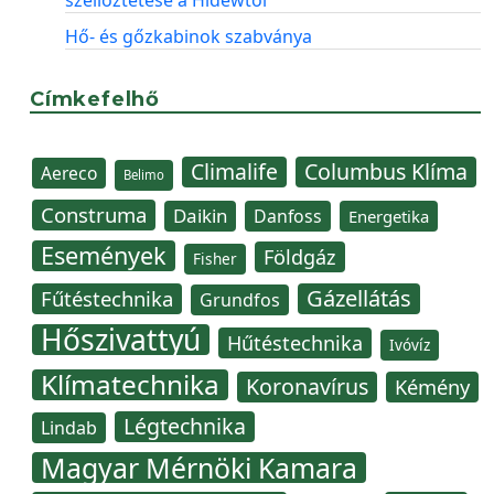
Hő- és gőzkabinok szabványa
Címkefelhő
Climalife
Columbus Klíma
Aereco
Belimo
Construma
Daikin
Danfoss
Energetika
Események
Földgáz
Fisher
Gázellátás
Fűtéstechnika
Grundfos
Hőszivattyú
Hűtéstechnika
Ivóvíz
Klímatechnika
Koronavírus
Kémény
Légtechnika
Lindab
Magyar Mérnöki Kamara