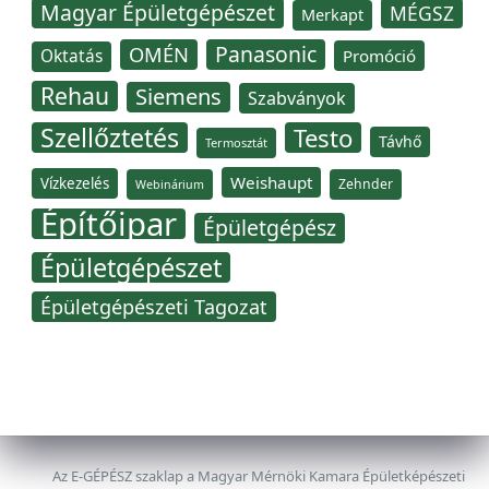
Magyar Épületgépészet
MÉGSZ
Merkapt
Panasonic
OMÉN
Oktatás
Promóció
Rehau
Siemens
Szabványok
Szellőztetés
Testo
Távhő
Termosztát
Weishaupt
Vízkezelés
Zehnder
Webinárium
Építőipar
Épületgépész
Épületgépészet
Épületgépészeti Tagozat
Az E-GÉPÉSZ szaklap a Magyar Mérnöki Kamara Épületképészeti