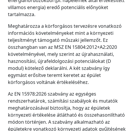
energiahordozókból (pl. napelemek által értékesített
villamos energia) eredő potenciális előnyöket
tartalmazza.
Meghatározza a körforgásos tervezésre vonatkozó
információs követelményeket mint a környezeti
teljesítményt támogató műszaki jellemzőt. Ez
összhangban van az MSZ EN 15804:2012+A2:2020
követelményével, mely szerint az újrahasználati,
hasznosítási, újrafeldolgozási potenciálokat (D
modul) kötelező deklarálni. A két szabvány így
egymást erősítve teremt keretet az épület
körforgásos voltának értékeléséhez.
Az EN 15978:2026 szabvány az egységes
rendszerhatárok, számítási szabályok és mutatók
meghatározásával biztosítja, hogy az épületek
környezeti értékelése átlátható és összehasonlítható
módon történjen. A szabvány alkalmazható az
épületekre vonatkozó környezeti adatok gyűjtésének