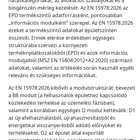
hatáskategóriákat, az allokációs szabályokat és a
biogénszén-mérleg kezelését. Az EN 15978:2026 az
EPD termékszintű adatforrásként, pontosabban
„információs modulként” szerepel. Az EN 15978:2026
ezeket a termékszintű adatokat épületszinten
összesíti. Ennek elérése érdekében egységes
struktúrába szervezi a környezeti
terméknyilatkozatokból (EPD) és azok információs
moduljaiból (MSZ EN 15804:2012+A2:2020) származó
adatokat, valamint az értékelés során használt egyéb
releváns és szükséges információkat.
Az EN 15978:2026 kibővíti a modulstruktúrát: bevezeti
a B8 modult (a felhasználók épülethez kapcsolódó
közlekedési terhelése az üzemelési fázisban),
valamint a korábban egységes D modul kettéválik: D1
az újrafelhasználásból, újrahasznosításból és
energetikai visszanyerésből adódó előnyöket és
terheléseket, D2 az épület által exportált