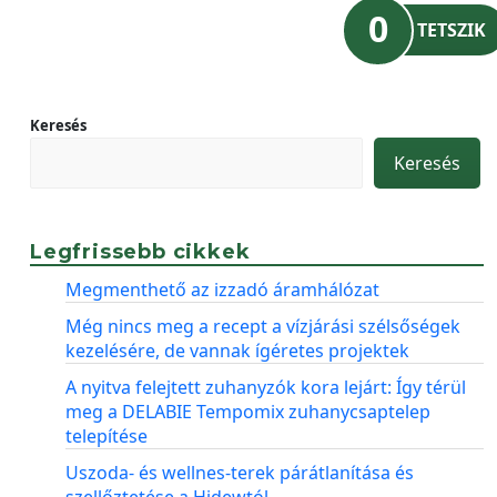
0
TETSZIK
Keresés
Keresés
Legfrissebb cikkek
Megmenthető az izzadó áramhálózat
Még nincs meg a recept a vízjárási szélsőségek
kezelésére, de vannak ígéretes projektek
A nyitva felejtett zuhanyzók kora lejárt: Így térül
meg a DELABIE Tempomix zuhanycsaptelep
telepítése
Uszoda- és wellnes-terek párátlanítása és
szellőztetése a Hidewtól