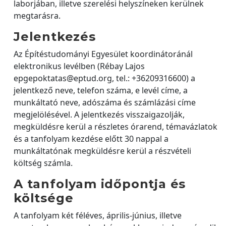
laborjában, illetve szerelési helyszíneken kerülnek
megtarásra.
Jelentkezés
Az Építéstudományi Egyesület koordinátoránál
elektronikus levélben (Rébay Lajos
epgepoktatas@eptud.org, tel.: +36209316600) a
jelentkező neve, telefon száma, e levél címe, a
munkáltató neve, adószáma és számlázási címe
megjelölésével. A jelentkezés visszaigazolják,
megküldésre kerül a részletes órarend, témavázlatok
és a tanfolyam kezdése előtt 30 nappal a
munkáltatónak megküldésre kerül a részvételi
költség számla.
A tanfolyam időpontja és
költsége
A tanfolyam két féléves, április-június, illetve