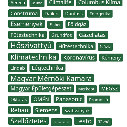
Climalife
Columbus Klíma
Aereco
Belimo
Construma
Daikin
Danfoss
Energetika
Események
Földgáz
Fisher
Gázellátás
Fűtéstechnika
Grundfos
Hőszivattyú
Hűtéstechnika
Ivóvíz
Klímatechnika
Koronavírus
Kémény
Légtechnika
Lindab
Magyar Mérnöki Kamara
Magyar Épületgépészet
MÉGSZ
Merkapt
Panasonic
OMÉN
Oktatás
Promóció
Rehau
Siemens
Szabványok
Szellőztetés
Testo
Távhő
Termosztát