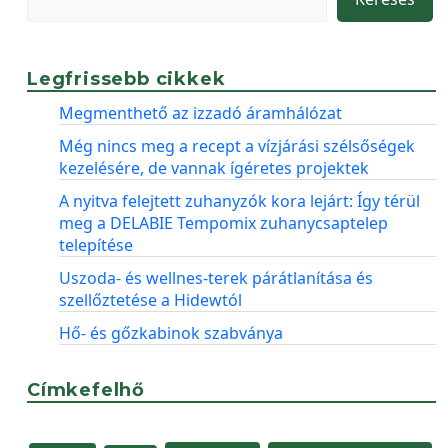
Legfrissebb cikkek
Megmenthető az izzadó áramhálózat
Még nincs meg a recept a vízjárási szélsőségek
kezelésére, de vannak ígéretes projektek
A nyitva felejtett zuhanyzók kora lejárt: Így térül
meg a DELABIE Tempomix zuhanycsaptelep
telepítése
Uszoda- és wellnes-terek párátlanítása és
szellőztetése a Hidewtól
Hő- és gőzkabinok szabványa
Címkefelhő