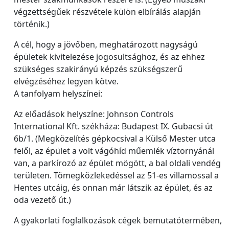
végzettségűek részvétele külön elbírálás alapján
történik.)
A cél, hogy a jövőben, meghatározott nagyságú
épületek kivitelezése jogosultsághoz, és az ehhez
szükséges szakirányú képzés szükségszerű
elvégzéséhez legyen kötve.
A tanfolyam helyszínei:
Az előadások helyszíne: Johnson Controls
International Kft. székháza: Budapest IX. Gubacsi út
6b/1. (Megközelítés gépkocsival a Külső Mester utca
felől, az épület a volt vágóhíd műemlék víztornyánál
van, a parkírozó az épület mögött, a bal oldali vendég
területen. Tömegközlekedéssel az 51-es villamossal a
Hentes utcáig, és onnan már látszik az épület, és az
oda vezető út.)
A gyakorlati foglalkozások cégek bemutatótermében,