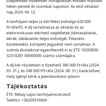
szeptember-november hónapokban minden második
héten péntek és szombat napokon. Az első oktatási
nap 2024. 04. 12.
A tanfolyam teljes (a két félév) költsége 628 000
Ft+áfa/fő. A díj tartalmazza az oktatás és az
elektronikusan elérhető segédletek (témavázlatok,
ábrák, táblázatok) teljes költségét. Étkezést,
közlekedést, komplett jegyzetet nem tartalmaz. A
számla átutalással egyenlítendő ki az ÉTE 10200830-
32310281-00000000 számú számlájára.
A díj két részletben is fizethető 380 000 Ft+áfa (2024.
03. 31.), és 248 000 Fft+áfa (2024. 08. 31.) határidővel,
mely igényt kérik a jelentkezéskor jelezni.
Tájékoztatás
ÉTE: Rébay Lajos tanfolyamszervező
Telefon: +36209316600