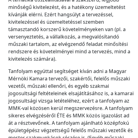
minőségű kivitelezést, és a hatékony üzemeltetést
kívánják elérni. Ezért hangsúlyt a tervezéssel,
kivitelezéssel és üzemeltetéssel szemben
támasztandó korszerű követelményeken van (pl. a
versenyeztetés, a vállalkozás, a megvalósítandó
műszaki tartalom, az elvégzendő feladat minősítési
rendszere és követelményei mind a tervezés, mind a
kivitelezés számára).
Tanfolyam egyúttal segítséget kíván adni a Magyar
Mérnöki Kamara tervezői, szakértői, felelős műszaki
vezetői, műszaki ellenőri, és egyéb szakmai
jogosultsági feltételeinek elsajátításához is, a kamarai
jogosultsági vizsga letételéhez, ezért a tanfolyam az
MMK-val közösen kerül megszervezésre. A tanfolyam
sikeres elvégzéséről ÉTE és MMK közös igazolást ad
át a résztvevőnek. A tanfolyam ajánlható középfokú
épületgépész végzettségű felelős műszaki vezetők és
mester szakmunkások részére is. (Egyéb műszaki