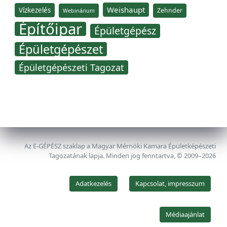
Weishaupt
Vízkezelés
Zehnder
Webinárium
Építőipar
Épületgépész
Épületgépészet
Épületgépészeti Tagozat
Az E-GÉPÉSZ szaklap a Magyar Mérnöki Kamara Épületképészeti
Tagozatának lapja. Minden jog fenntartva, © 2009–2026
Adatkezelés
Kapcsolat, impresszum
Médiaajánlat