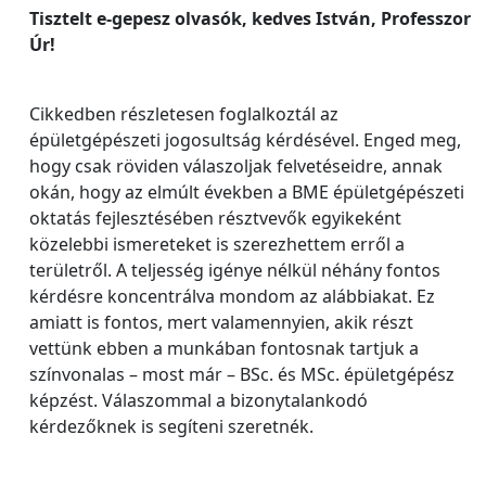
Tisztelt e-gepesz olvasók, kedves István, Professzor
Úr!
Cikkedben részletesen foglalkoztál az
épületgépészeti jogosultság kérdésével. Enged meg,
hogy csak röviden válaszoljak felvetéseidre, annak
okán, hogy az elmúlt években a BME épületgépészeti
oktatás fejlesztésében résztvevők egyikeként
közelebbi ismereteket is szerezhettem erről a
területről. A teljesség igénye nélkül néhány fontos
kérdésre koncentrálva mondom az alábbiakat. Ez
amiatt is fontos, mert valamennyien, akik részt
vettünk ebben a munkában fontosnak tartjuk a
színvonalas – most már – BSc. és MSc. épületgépész
képzést. Válaszommal a bizonytalankodó
kérdezőknek is segíteni szeretnék.