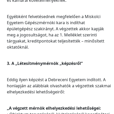
és kamarai követelményeknek.
Egyébként felvetésednek megfelelően a Miskolci
Egyetem Gépészmérnöki kara is indíthat
épületgépész szakirányt. A végzettek akkor kapják
meg a jogosultságot, ha az 1. Melléklet szerinti
tárgyakat, kreditpontokat teljesítették – minősített
oktatóknál.
3. A „Létesítménymérnök „képzésről”
Eddig ilyen képzést a Debreceni Egyetem indított. A
honlapján az alábbiak olvashatók a végzettek szakmai
elhelyezkedési lehetőségeiről:
„A végzett mérnök elhelyezkedési lehetőségei: