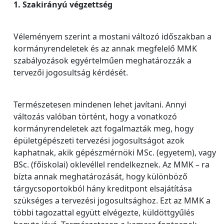
1. Szakirányú végzettség
Véleményem szerint a mostani változó időszakban a
kormányrendeletek és az annak megfelelő MMK
szabályozások egyértelműen meghatározzák a
tervezői jogosultság kérdését.
Természetesen mindenen lehet javítani. Annyi
változás valóban történt, hogy a vonatkozó
kormányrendeletek azt fogalmazták meg, hogy
épületgépészeti tervezési jogosultságot azok
kaphatnak, akik gépészmérnöki MSc. (egyetem), vagy
BSc. (főiskolai) oklevéllel rendelkeznek. Az MMK – ra
bízta annak meghatározását, hogy különböző
tárgycsoportokból hány kreditpont elsajátítása
szükséges a tervezési jogosultsághoz. Ezt az MMK a
többi tagozattal együtt elvégezte, küldöttgyűlés