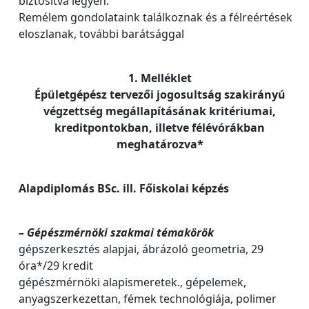
biztosítva legyen.
Remélem gondolataink találkoznak és a félreértések
eloszlanak, további barátsággal
1. Melléklet
Épületgépész tervezői jogosultság szakirányú
végzettség megállapításának kritériumai,
kreditpontokban, illetve félévórákban
meghatározva*
Alapdiplomás BSc. ill. Főiskolai képzés
– Gépészmérnöki szakmai témakörök
gépszerkesztés alapjai, ábrázoló geometria, 29
óra*/29 kredit
gépészmérnöki alapismeretek., gépelemek,
anyagszerkezettan, fémek technológiája, polimer