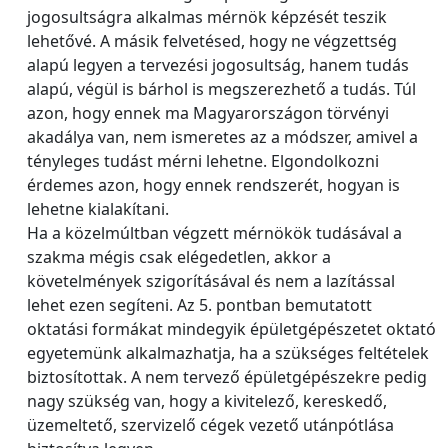
jogosultságra alkalmas mérnök képzését teszik
lehetővé. A másik felvetésed, hogy ne végzettség
alapú legyen a tervezési jogosultság, hanem tudás
alapú, végül is bárhol is megszerezhető a tudás. Túl
azon, hogy ennek ma Magyarországon törvényi
akadálya van, nem ismeretes az a módszer, amivel a
tényleges tudást mérni lehetne. Elgondolkozni
érdemes azon, hogy ennek rendszerét, hogyan is
lehetne kialakítani.
Ha a közelmúltban végzett mérnökök tudásával a
szakma mégis csak elégedetlen, akkor a
követelmények szigorításával és nem a lazítással
lehet ezen segíteni. Az 5. pontban bemutatott
oktatási formákat mindegyik épületgépészetet oktató
egyetemünk alkalmazhatja, ha a szükséges feltételek
biztosítottak. A nem tervező épületgépészekre pedig
nagy szükség van, hogy a kivitelező, kereskedő,
üzemeltető, szervizelő cégek vezető utánpótlása