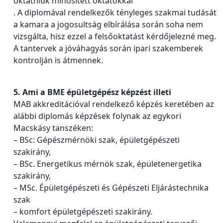
oktatniuk minősített oktatókkal
. A diplomával rendelkezők tényleges szakmai tudását
a kamara a jogosultság elbírálása során soha nem
vizsgálta, hisz ezzel a felsőoktatást kérdőjelezné meg.
A tantervek a jóváhagyás során ipari szakemberek
kontrolján is átmennek.
5. Ami a BME épületgépész képzést illeti
MAB akkreditációval rendelkező képzés keretében az
alábbi diplomás képzések folynak az egykori
Macskásy tanszéken:
– BSc: Gépészmérnöki szak, épületgépészeti
szakirány,
– BSc. Energetikus mérnök szak, épületenergetika
szakirány,
– MSc. Épületgépészeti és Gépészeti Eljárástechnika
szak
– komfort épületgépészeti szakirány.