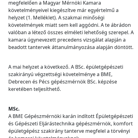
megfelelően a Magyar Mérnöki Kamara
követelményeivel kiegészítve már egyértelmű a
helyzet (1. Melléklet). A szakmai minőségi
követelmények miatt sem kell aggódni. A te ábrádon
valóban a létező összes elméleti lehetőség szerepel. A
kamara úgynevezett precedens vizsgálat alapján a
beadott tantervek áttanulmányozása alapján döntött.
A mai helyzet a következő. A BSc. épületgépészeti
szakirányú végzettségi követelménye a BME,
Debrecen és Pécs gépészmérnök BSc. képzése
keretében teljesíthető.
MSc.
A BME Gépészmérnöki karán indított Épületgépészeti
és Gépészeti Eljárástechnika gépészmérnök, komfort
épületgépész szakirány tanterve megfelel a törvényi