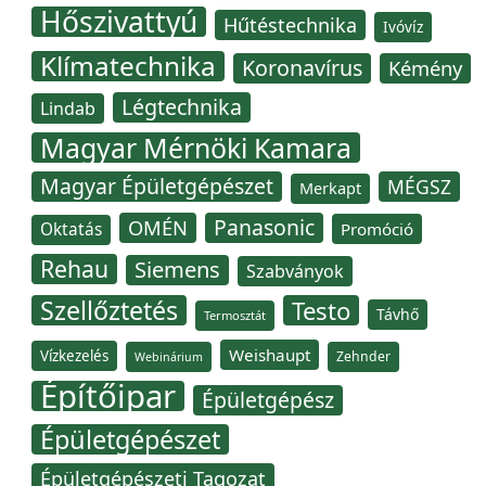
Hőszivattyú
Hűtéstechnika
Ivóvíz
Klímatechnika
Koronavírus
Kémény
Légtechnika
Lindab
Magyar Mérnöki Kamara
Magyar Épületgépészet
MÉGSZ
Merkapt
Panasonic
OMÉN
Oktatás
Promóció
Rehau
Siemens
Szabványok
Szellőztetés
Testo
Távhő
Termosztát
Weishaupt
Vízkezelés
Zehnder
Webinárium
Építőipar
Épületgépész
Épületgépészet
Épületgépészeti Tagozat