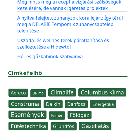
Még nincs meg a recept a vízjárási szélsőségek
kezelésére, de vannak ígéretes projektek
A nyitva felejtett zuhanyzók kora lejárt: Így térül
meg a DELABIE Tempomix zuhanycsaptelep
telepítése
Uszoda- és wellnes-terek párátlanítása és
szellőztetése a Hidewtól
Hő- és gőzkabinok szabványa
Címkefelhő
Climalife
Columbus Klíma
Aereco
Belimo
Construma
Daikin
Danfoss
Energetika
Események
Földgáz
Fisher
Gázellátás
Fűtéstechnika
Grundfos