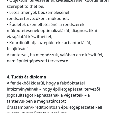
• Objektum tervezésénél, kivitelezésénél koordinátori
szerepet tölthet be,
• Létesítmények beüzemelésénél
rendszertervezőként működhet,
• Épületek üzemeltetésénél a rendszerek
működtetésének optimalizálását, diagnosztikai
vizsgálatát készítheti el,
• Koordinálhatja az épületek karbantartását,
felújítását.”
A tantervet, ha megnézzük, valóban erre készít fel,
nem épületgépészeti tervezésre.
4. Tudás és diploma
A fentiekből kiderül, hogy a felsőoktatási
intézményeknek – hogy épületgépészeti tervezői
jogosultságot kaphassanak a végzetteik – a
tantervükben a meghatározott
óraszámban/kreditpontban épületgépészetet kell