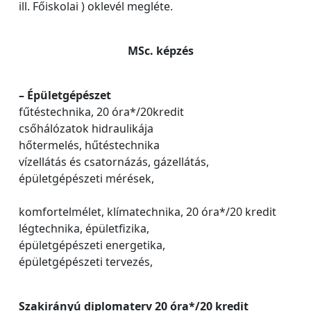
ill. Főiskolai ) oklevél megléte.
MSc. képzés
– Épületgépészet
fűtéstechnika, 20 óra*/20kredit
csőhálózatok hidraulikája
hőtermelés, hűtéstechnika
vízellátás és csatornázás, gázellátás,
épületgépészeti mérések,
komfortelmélet, klímatechnika, 20 óra*/20 kredit
légtechnika, épületfizika,
épületgépészeti energetika,
épületgépészeti tervezés,
Szakirányú diplomaterv 20 óra*/20 kredit