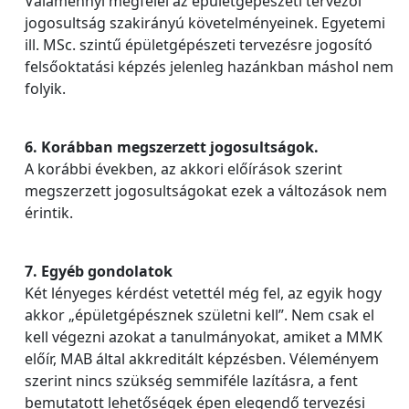
Valamennyi megfelel az épületgépészeti tervezői
jogosultság szakirányú követelményeinek. Egyetemi
ill. MSc. szintű épületgépészeti tervezésre jogosító
felsőoktatási képzés jelenleg hazánkban máshol nem
folyik.
6. Korábban megszerzett jogosultságok.
A korábbi években, az akkori előírások szerint
megszerzett jogosultságokat ezek a változások nem
érintik.
7. Egyéb gondolatok
Két lényeges kérdést vetettél még fel, az egyik hogy
akkor „épületgépésznek születni kell”. Nem csak el
kell végezni azokat a tanulmányokat, amiket a MMK
előír, MAB által akkreditált képzésben. Véleményem
szerint nincs szükség semmiféle lazításra, a fent
bemutatott lehetőségek épen elegendő tervezési