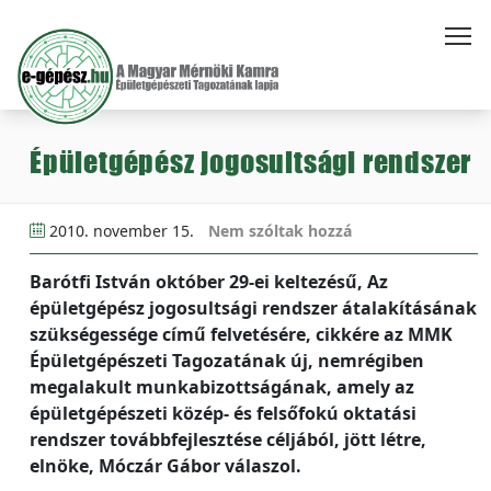
Épületgépész jogosultsági rendszer
2010. november 15.
Nem szóltak hozzá
Barótfi István október 29-ei keltezésű, Az
épületgépész jogosultsági rendszer átalakításának
szükségessége című felvetésére, cikkére az MMK
Épületgépészeti Tagozatának új, nemrégiben
megalakult munkabizottságának, amely az
épületgépészeti közép- és felsőfokú oktatási
rendszer továbbfejlesztése céljából, jött létre,
elnöke, Móczár Gábor válaszol.