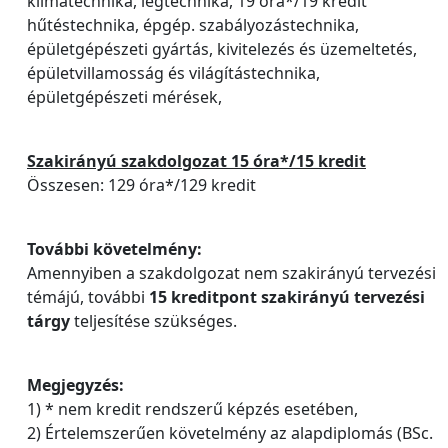
klímatechnika, légtechnika, 19 óra*/19 kredit
hűtéstechnika, épgép. szabályozástechnika,
épületgépészeti gyártás, kivitelezés és üzemeltetés,
épületvillamosság és világítástechnika,
épületgépészeti mérések,
Szakirányú szakdolgozat 15 óra*/15 kredit
Összesen: 129 óra*/129 kredit
További követelmény:
Amennyiben a szakdolgozat nem szakirányú tervezési
témájú, további
15 kreditpont szakirányú tervezési
tárgy
teljesítése szükséges.
Megjegyzés:
1) * nem kredit rendszerű képzés esetében,
2) Értelemszerűen követelmény az alapdiplomás (BSc.