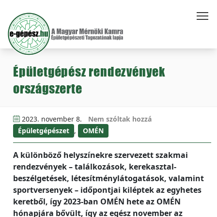
Épületgépész rendezvények
országszerte
2023. november 8.
Nem szóltak hozzá
Épületgépészet
,
OMÉN
A különböző helyszínekre szervezett szakmai
rendezvények – találkozások, kerekasztal-
beszélgetések, létesítménylátogatások, valamint
sportversenyek – időpontjai kiléptek az egyhetes
keretből, így 2023-ban OMÉN hete az OMÉN
hónapjára bővült, így az egész november az