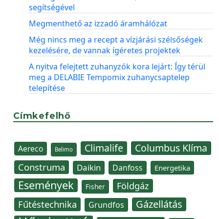
segítségével
Megmenthető az izzadó áramhálózat
Még nincs meg a recept a vízjárási szélsőségek
kezelésére, de vannak ígéretes projektek
A nyitva felejtett zuhanyzók kora lejárt: Így térül
meg a DELABIE Tempomix zuhanycsaptelep
telepítése
Címkefelhő
Climalife
Columbus Klíma
Aereco
Belimo
Construma
Daikin
Danfoss
Energetika
Események
Földgáz
Fisher
Gázellátás
Fűtéstechnika
Grundfos