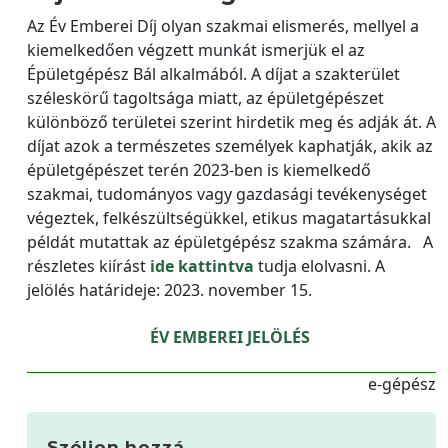
Az Év Emberei Díj olyan szakmai elismerés, mellyel a
kiemelkedően végzett munkát ismerjük el az
Épületgépész Bál alkalmából. A díjat a szakterület
széleskörű tagoltsága miatt, az épületgépészet
különböző területei szerint hirdetik meg és adják át. A
díjat azok a természetes személyek kaphatják, akik az
épületgépészet terén 2023-ben is kiemelkedő
szakmai, tudományos vagy gazdasági tevékenységet
végeztek, felkészültségükkel, etikus magatartásukkal
példát mutattak az épületgépész szakma számára. A
részletes kiírást
ide kattintva
tudja elolvasni. A
jelölés határideje: 2023. november 15.
ÉV EMBEREI JELÖLÉS
e-gépész
Szóljon hozzá