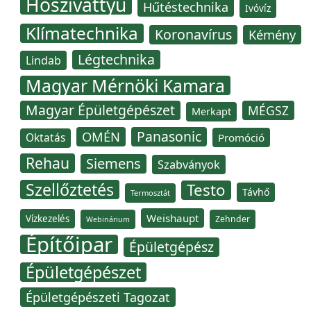
Hőszivattyú
Hűtéstechnika
Ivóvíz
Klímatechnika
Koronavírus
Kémény
Légtechnika
Lindab
Magyar Mérnöki Kamara
Magyar Épületgépészet
MÉGSZ
Merkapt
Panasonic
OMÉN
Oktatás
Promóció
Rehau
Siemens
Szabványok
Szellőztetés
Testo
Távhő
Termosztát
Weishaupt
Vízkezelés
Zehnder
Webinárium
Építőipar
Épületgépész
Épületgépészet
Épületgépészeti Tagozat