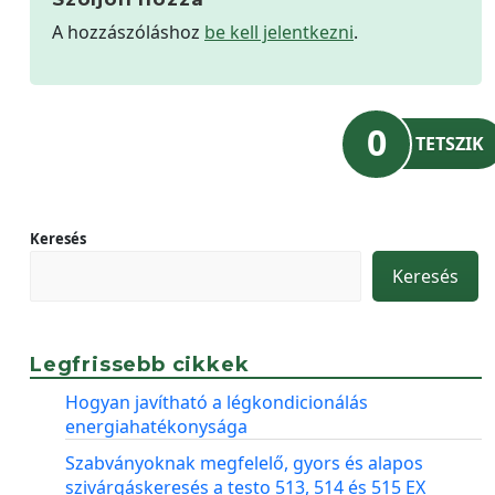
A hozzászóláshoz
be kell jelentkezni
.
0
TETSZIK
Keresés
Keresés
Legfrissebb cikkek
Hogyan javítható a légkondicionálás
energiahatékonysága
Szabványoknak megfelelő, gyors és alapos
szivárgáskeresés a testo 513, 514 és 515 EX