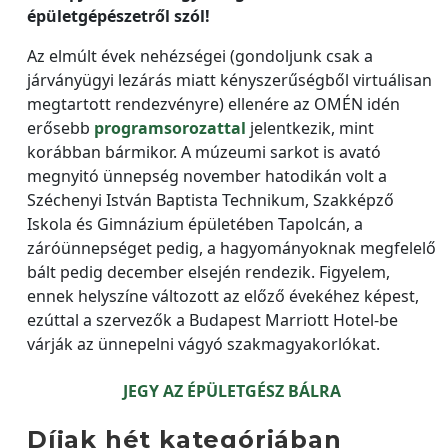
épületgépészetről szól!
Az elmúlt évek nehézségei (gondoljunk csak a
járványügyi lezárás miatt kényszerűségből virtuálisan
megtartott rendezvényre) ellenére az OMÉN idén
erősebb
programsorozattal
jelentkezik, mint
korábban bármikor. A múzeumi sarkot is avató
megnyitó ünnepség november hatodikán volt a
Széchenyi István Baptista Technikum, Szakképző
Iskola és Gimnázium épületében Tapolcán, a
záróünnepséget pedig, a hagyományoknak megfelelő
bált pedig december elsején rendezik. Figyelem,
ennek helyszíne változott az előző évekéhez képest,
ezúttal a szervezők a Budapest Marriott Hotel-be
várják az ünnepelni vágyó szakmagyakorlókat.
JEGY AZ ÉPÜLETGÉSZ BÁLRA
Díjak hét kategóriában