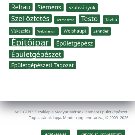
Rehau
Siemens
Szabványok
Szellőztetés
Testo
Távhő
Termosztát
Weishaupt
Vízkezelés
Zehnder
Webinárium
Építőipar
Épületgépész
Épületgépészet
Épületgépészeti Tagozat
Az E-GÉPÉSZ szaklap a Magyar Mérnöki Kamara Épületképészeti
Tagozatának lapja. Minden jog fenntartva, © 2009–2026
Adatkezelés
Kapcsolat, impresszum