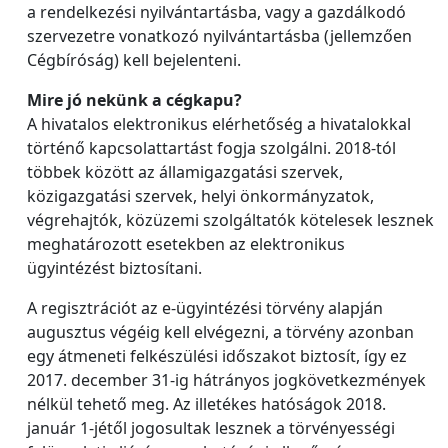
a rendelkezési nyilvántartásba, vagy a gazdálkodó
szervezetre vonatkozó nyilvántartásba (jellemzően
Cégbíróság) kell bejelenteni.
Mire jó nekünk a cégkapu?
A hivatalos elektronikus elérhetőség a hivatalokkal
történő kapcsolattartást fogja szolgálni. 2018-tól
többek között az államigazgatási szervek,
közigazgatási szervek, helyi önkormányzatok,
végrehajtók, közüzemi szolgáltatók kötelesek lesznek
meghatározott esetekben az elektronikus
ügyintézést biztosítani.
A regisztrációt az e-ügyintézési törvény alapján
augusztus végéig kell elvégezni, a törvény azonban
egy átmeneti felkészülési időszakot biztosít, így ez
2017. december 31-ig hátrányos jogkövetkezmények
nélkül tehető meg. Az illetékes hatóságok 2018.
január 1-jétől jogosultak lesznek a törvényességi