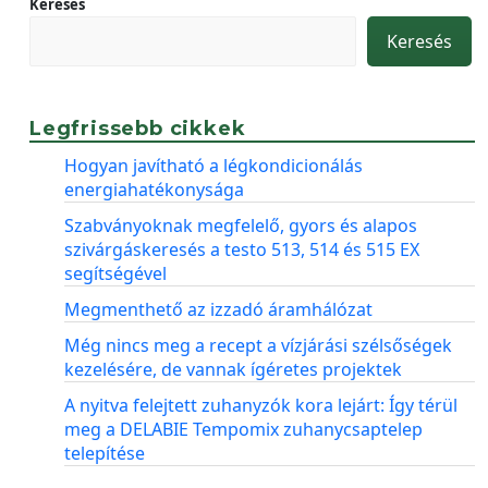
Keresés
Keresés
Legfrissebb cikkek
Hogyan javítható a légkondicionálás
energiahatékonysága
Szabványoknak megfelelő, gyors és alapos
szivárgáskeresés a testo 513, 514 és 515 EX
segítségével
Megmenthető az izzadó áramhálózat
Még nincs meg a recept a vízjárási szélsőségek
kezelésére, de vannak ígéretes projektek
A nyitva felejtett zuhanyzók kora lejárt: Így térül
meg a DELABIE Tempomix zuhanycsaptelep
telepítése