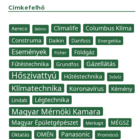
Címkefelhő
Climalife
Columbus Klíma
Aereco
Belimo
Construma
Daikin
Danfoss
Energetika
Események
Földgáz
Fisher
Gázellátás
Fűtéstechnika
Grundfos
Hőszivattyú
Hűtéstechnika
Ivóvíz
Klímatechnika
Koronavírus
Kémény
Légtechnika
Lindab
Magyar Mérnöki Kamara
Magyar Épületgépészet
MÉGSZ
Merkapt
Panasonic
OMÉN
Oktatás
Promóció