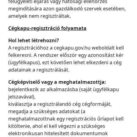
felügyeleti eljárás vagy hatósági ellenőrzés
megindítására azon gazdálkodó szervek esetében,
amelyek nem regisztráltak.
Cégkapu-regisztráció folyamata
Hol lehet létrehozni?
A regisztrációhoz a cegkapu.gov.hu weboldalt kell
felkeresni. A rendszer először egy azonosítást kér
(ügyfélkapus), ezt követően lehet elkezdeni a cég
adatainak a regisztrálását.
Cégképviselő vagy a meghatalmazottja:
bejelentkezik az alkalmazásba (saját ügyfélkapu
jelszavával),
kiválasztja a regisztrálandó cég cégformáját,
megadja a szükséges adatokat (a
meghatalmazottnak egy regisztrációs űrlapot kell
kitöltenie, ahol el kell végezni a szükséges
elektronikusan hitelesített dokumentumok