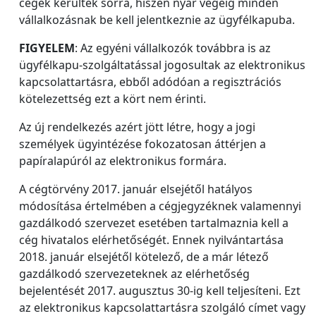
cégek kerültek sorra, hiszen nyár végéig minden
vállalkozásnak be kell jelentkeznie az ügyfélkapuba.
FIGYELEM
: Az egyéni vállalkozók továbbra is az
ügyfélkapu-szolgáltatással jogosultak az elektronikus
kapcsolattartásra, ebből adódóan a regisztrációs
kötelezettség ezt a kört nem érinti.
Az új rendelkezés azért jött létre, hogy a jogi
személyek ügyintézése fokozatosan áttérjen a
papíralapúról az elektronikus formára.
A cégtörvény 2017. január elsejétől hatályos
módosítása értelmében a cégjegyzéknek valamennyi
gazdálkodó szervezet esetében tartalmaznia kell a
cég hivatalos elérhetőségét. Ennek nyilvántartása
2018. január elsejétől kötelező, de a már létező
gazdálkodó szervezeteknek az elérhetőség
bejelentését 2017. augusztus 30-ig kell teljesíteni. Ezt
az elektronikus kapcsolattartásra szolgáló címet vagy