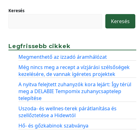
Keresés
Keresés
Legfrissebb cikkek
Megmenthető az izzadó áramhálózat
Még nincs meg a recept a vízjárási szélsőségek
kezelésére, de vannak ígéretes projektek
A nyitva felejtett zuhanyzók kora lejárt: Így térül
meg a DELABIE Tempomix zuhanycsaptelep
telepítése
Uszoda- és wellnes-terek párátlanítása és
szellőztetése a Hidewtól
Hő- és gőzkabinok szabványa