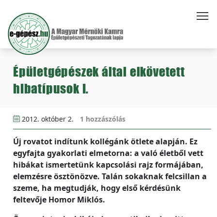
Épületgépészek által elkövetett
hibatípusok I.
2012. október 2.
1 hozzászólás
Új rovatot indítunk kollégánk ötlete alapján. Ez
egyfajta gyakorlati elmetorna: a való életből vett
hibákat ismertetünk kapcsolási rajz formájában,
elemzésre ösztönözve. Talán sokaknak felcsillan a
szeme, ha megtudják, hogy első kérdésünk
feltevője Homor Miklós.