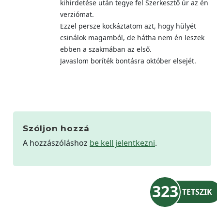
kihirdetése után tegye fel Szerkesztő úr az én
verziómat.
Ezzel persze kockáztatom azt, hogy hülyét
csinálok magamból, de hátha nem én leszek
ebben a szakmában az első.
Javaslom boríték bontásra október elsejét.
Szóljon hozzá
A hozzászóláshoz
be kell jelentkezni
.
323
TETSZIK