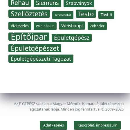
Rehau
Siemens
Szabványok
Szellőztetés
Testo
Távhő
Termosztát
Weishaupt
Vízkezelés
Zehnder
Webinárium
Építőipar
Épületgépész
Épületgépészet
Épületgépészeti Tagozat
Az E-GÉPÉSZ szaklap a Magyar Mérnöki Kamara Épületképészeti
Tagozatának lapja. Minden jog fenntartva, © 2009–2026
Adatkezelés
Kapcsolat, impresszum