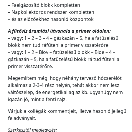
– Faelgázosító blokk kompletten
– Napkollektoros rendszer kompletten
– és az előzőekhez hasonló központok
A fűtővíz áramlási útvonala a primer oldalon:
– vagy: 1 – 2 – 3 – 4 – gázkazán – 5, ha a fatüzelésű
blokk nem tud ráfűteni a primer visszatérőre
– vagy: 1 – 2 – Biov – fatüzelésű blokk – Bioe – 4 –
gázkazán – 5, ha a fatüzelésű blokk rá tud fűteni a
primer visszatérőre.
Megemlítem még, hogy néhány tervező hőcserélőt
alkalmaz a 2-3-4 rész helyén, tehát akkor nem lesz
váltószelep, de energetikailag az kb. ugyanúgy nem
igazán jó, mint a fenti rajz.
Várjuk a kollégák kommentjeit, illetve hasonló jellegű
feladványait.
Szerkesztői megjegyzés: