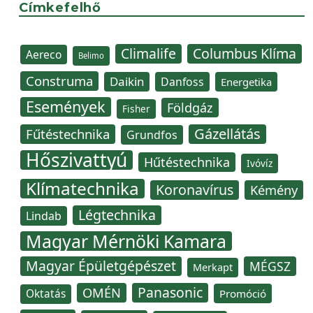
Címkefelhő
Climalife
Columbus Klíma
Aereco
Belimo
Construma
Daikin
Danfoss
Energetika
Események
Földgáz
Fisher
Gázellátás
Fűtéstechnika
Grundfos
Hőszivattyú
Hűtéstechnika
Ivóvíz
Klímatechnika
Koronavírus
Kémény
Légtechnika
Lindab
Magyar Mérnöki Kamara
Magyar Épületgépészet
MÉGSZ
Merkapt
Panasonic
OMÉN
Oktatás
Promóció