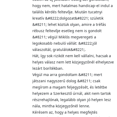
hogy nem, mert hatalmas handicap-el indul a
találós kérdés feltevője. Miután tucatnyi
kreatív &#8222;dolgozat&#8221; születik
&#8211; lehet köztük olyan, amire a tréfás
rébusz feltevője esetleg nem is gondolt
&#8211; végül Miklós megveregeti a
legokosabb nebuló vállát: &#8222;jól
válaszoltál, gratulálok&#8221;.
Hát, így sok rizikót nem kell vállalni, hacsak a
helyes válasz nem lett közjegyzőnél elhelyezve
lezárt borítékban.
Végül ma arra gondoltam &#8211; mert
játszani nagyszerű dolog &#8211; csak
megírom a magam feljegyzését, és letétbe
helyezem a Szerkesztő úrnál, akit nem tartok
részrehajlónak, legalább olyan jó helyen lesz
nála, mintha közjegyzőnél lenne.
Kérésem az, hogy a helyes megfejtés