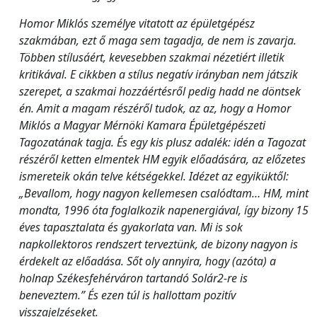
Homor Miklós személye vitatott az épületgépész
szakmában, ezt ő maga sem tagadja, de nem is zavarja.
Többen stílusáért, kevesebben szakmai nézetiért illetik
kritikával. E cikkben a stílus negatív irányban nem játszik
szerepet, a szakmai hozzáértésről pedig hadd ne döntsek
én. Amit a magam részéről tudok, az az, hogy a Homor
Miklós a Magyar Mérnöki Kamara Épületgépészeti
Tagozatának tagja. És egy kis plusz adalék: idén a Tagozat
részéről ketten elmentek HM egyik előadására, az előzetes
ismereteik okán telve kétségekkel. Idézet az egyiküktől:
„Bevallom, hogy nagyon kellemesen csalódtam… HM, mint
mondta, 1996 óta foglalkozik napenergiával, így bizony 15
éves tapasztalata és gyakorlata van. Mi is sok
napkollektoros rendszert terveztünk, de bizony nagyon is
érdekelt az előadása. Sőt oly annyira, hogy (azóta) a
holnap Székesfehérváron tartandó Solár2-re is
beneveztem.” És ezen túl is hallottam pozitív
visszajelzéseket.