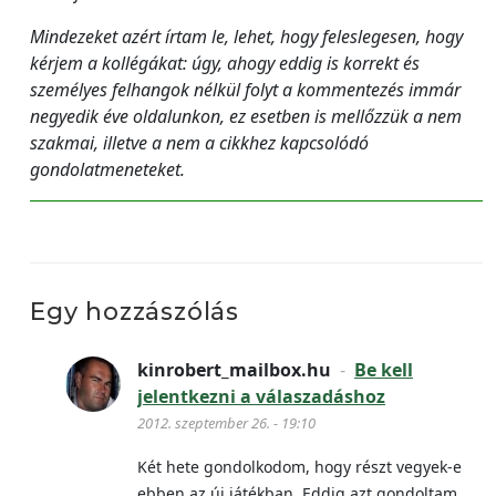
Mindezeket azért írtam le, lehet, hogy feleslegesen, hogy
kérjem a kollégákat: úgy, ahogy eddig is korrekt és
személyes felhangok nélkül folyt a kommentezés immár
negyedik éve oldalunkon, ez esetben is mellőzzük a nem
szakmai, illetve a nem a cikkhez kapcsolódó
gondolatmeneteket.
Egy hozzászólás
kinrobert_mailbox.hu
-
Be kell
jelentkezni a válaszadáshoz
2012. szeptember 26. - 19:10
Két hete gondolkodom, hogy részt vegyek-e
ebben az új játékban. Eddig azt gondoltam,