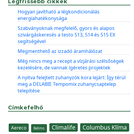
Legfrissebb cikkek
Hogyan javítható a légkondicionálás
energiahatékonysága
Szabványoknak megfelelő, gyors és alapos
szivárgáskeresés a testo 513, 514 és 515 EX
segítségével
Megmenthető az izzadó áramhálózat
Még nincs meg a recept a vízjárási szélsőségek
kezelésére, de vannak ígéretes projektek
A nyitva felejtett zuhanyzók kora lejárt: Így térül
meg a DELABIE Tempomix zuhanycsaptelep
telepítése
Címkefelhő
Climalife
Columbus Klíma
Aereco
Belimo