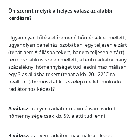
Ön szerint melyik a helyes válasz az alábbi
kérdésre?
Ugyanolyan fűtési előremenő hőmérséklet mellett,
ugyanolyan panelházi szobában, egy teljesen elzárt
(tehát nem * állásba tekert, hanem teljesen elzárt)
termosztatikus szelep mellett, a fenti radiátor hány
százaléknyi hőmennyiséget tud leadni maximálisan
egy 3-as állásba tekert (tehát a kb. 20…22°C-ra
beállított) termosztatikus szelep mellett működő
radiátorhoz képest?
A válasz
: az ilyen radiátor maximálisan leadott
hőmennyisége csak kb. 5% alatti tud lenni
B válasz:
az ilyen radiátor maximálisan leadott