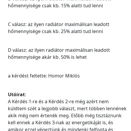
hőmennyisége csak kb. 15% alatti tud lenni
C válasz: az ilyen radiátor maximálisan leadott
hőmennyisége csak kb. 25% alatti tud lenni
D válasz: az ilyen radiátor maximálisan leadott
hőmennyisége akár kb. 50% is lehet
a kérdést feltette: Homor Miklós
Utóirat
:
A Kérdés 1-re és a Kérdés 2-re még azért nem
küldtem szét a legjobb választ, mert többen lennének
akik még nem értenék meg. Előbb még tisztáznunk
kell ennek a Kérdés 3-nak az energetikáját is, és
amikor ezzel végeztünk és mindenki felfogta és