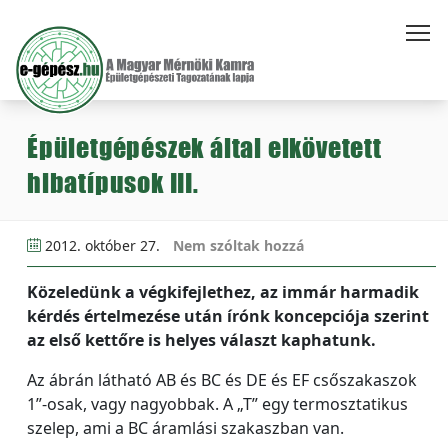
Épületgépészek által elkövetett
hibatípusok III.
2012. október 27.
Nem szóltak hozzá
Közeledünk a végkifejlethez, az immár harmadik
kérdés értelmezése után írónk koncepciója szerint
az első kettőre is helyes választ kaphatunk.
Az ábrán látható AB és BC és DE és EF csőszakaszok
1”-osak, vagy nagyobbak. A „T” egy termosztatikus
szelep, ami a BC áramlási szakaszban van.