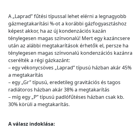
A „Laprad” fűtési típussal lehet elérni a legnagyobb
gázmegtakarítási %-ot a korábbi gázfogyasztáshoz
képest akkor, ha az új kondenzációs kazán
ténylegesen magas színvonalú! Mert egy kazáncsere
után az alábbi megtakarítások érhetők el, persze ha
ténylegesen magas színvonalú kondenzációs kazánra
cserélték a régi gázkazánt:
– egy vékonycsöves „Laprad” típusú házban akár 45%
a megtakarítás
– egy „Gr” típusú, eredetileg gravitációs és tagos
radiátoros házban akár 38% a megtakarítás
– míg egy „P” típusú padlófűtéses házban csak kb.
30% körüli a megtakarítás.
A válasz indoklása: