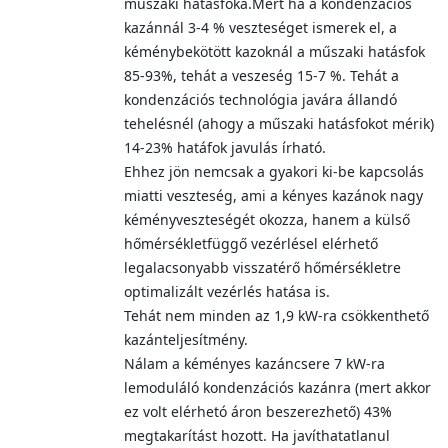
műszaki hatásfoka.Mert ha a kondenzációs
kazánnál 3-4 % veszteséget ismerek el, a
kéménybekötött kazoknál a műszaki hatásfok
85-93%, tehát a veszeség 15-7 %. Tehát a
kondenzációs technológia javára állandó
tehelésnél (ahogy a műszaki hatásfokot mérik)
14-23% hatáfok javulás írható.
Ehhez jön nemcsak a gyakori ki-be kapcsolás
miatti veszteség, ami a kényes kazánok nagy
kéményveszteségét okozza, hanem a külső
hőmérsékletfüggő vezérlésel elérhető
legalacsonyabb visszatérő hőmérsékletre
optimalizált vezérlés hatása is.
Tehát nem minden az 1,9 kW-ra csökkenthető
kazánteljesítmény.
Nálam a kéményes kazáncsere 7 kW-ra
lemoduláló kondenzációs kazánra (mert akkor
ez volt elérhetó áron beszerezhető) 43%
megtakarítást hozott. Ha javíthatatlanul