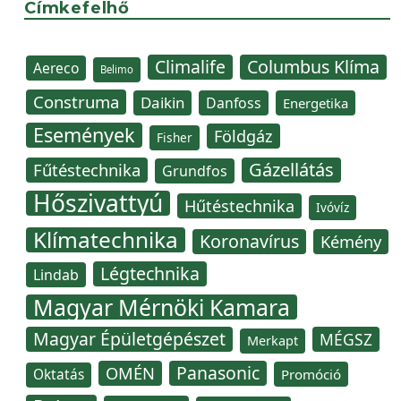
Címkefelhő
Climalife
Columbus Klíma
Aereco
Belimo
Construma
Daikin
Danfoss
Energetika
Események
Földgáz
Fisher
Gázellátás
Fűtéstechnika
Grundfos
Hőszivattyú
Hűtéstechnika
Ivóvíz
Klímatechnika
Koronavírus
Kémény
Légtechnika
Lindab
Magyar Mérnöki Kamara
Magyar Épületgépészet
MÉGSZ
Merkapt
Panasonic
OMÉN
Oktatás
Promóció