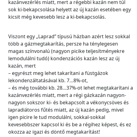
kazánvezérlés miatt, mert a régebbi kazán nem túl
sok ki-bekapcsolása helyett az új kazán esetében egy
kicsit még kevesebb lesz a ki-bekapcsolás.
Viszont egy „Laprad” típusú házban azért lesz sokkal
több a gázmegtakarítás, persze ha ténylegesen
magas színvonalú (nagyon picike teljesítményekre
lemodulálni tudó) kondenzációs kazán lesz az új
kazán, mert
– egyrészt meg lehet takarítani a füstgázok
lekondenzáltatásával kb. 7…8%-ot,
– és még további kb. 28…37%-ot lehet megtakarítani a
kazánvezérlés miatt, mert a régi gázkazán nagyon-
nagyon sokszor ki- és bekapcsolt a vékonycsöves és
lapradiátoros fűtés miatt, az új kazán pedig, mivel
igen picire le tud modulálni, sokkal-sokkal
kevesebbszer kapcsol ki és be a régihez képest, és ez
okozza az igazi és döntő megtakarítást!