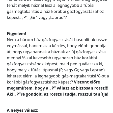
tehát melyik háznál lesz a legnagyobb a fűtési
gázmegtakarítás a ház korábbi gázfogyasztásához
képest, „P”, „Gr” vagy „Laprad”?
Figyelem!
Nem a három ház gázfogyasztását hasonlítjuk össze
egymással, hanem az a kérdés, hogy előbb gondolja
át, hogy ugyanannak a háznak az új gázfogyasztása
mennyi %-kal kevesebb ugyanezen ház korábbi
gázfogyasztásához képest, majd pedig válassza ki,
hogy melyik fűtési típusnál (P, vagy Gr, vagy Laprad)
lehetett elérni a legnagyobb gáz-megtakarítási %-ot a
korábbi gázfogyasztáshoz képest?
Viszont előre
megemlítem, hogy a „P” válasz az biztosan rossz!!!
Aki „P”re gondolt, az rosszul tudja, rosszul tanítja!
A helyes válasz: