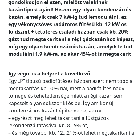
gondolkodjon el ezen, mielőtt valakinek
kazántípust ajánl! Hiszen egy olyan kondenzációs
kazán, amelyik csak 7 kW-ig tud lemodulálni, az
egy vékonycsöves radátoros fűtésű kb. 12 kW-os
földszint + tetőteres családi házban csak kb. 20%
gázt tud megtakarítani a régi gázkazánhoz képest,
míg egy olyan kondenzációs kazán, amelyik le tud
modulálni 1,9 kW-ra, az akár 45%-ot is megtakarít!
Így végül is a helyzet a következő:
Egy „P” típusú padlófűtéses házban azért nem több a
megtakarítás kb. 30%-nál, mert a padlófűtés nagy
tömege és tehetetlensége miatt a régi kazán sem
kapcsolt olyan sokszor ki és be. Így amikor új
kondenzációs kazánt építenek be, akkor:
– egyrészt meg lehet takarítani a füstgázok
lekondenzáltatásával kb. 8…9%-ot,
– és még további kb. 12…21%-ot lehet megtakarítani a