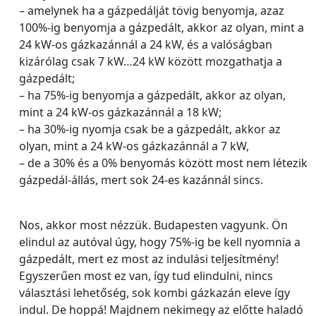
– amelynek ha a gázpedálját tövig benyomja, azaz
100%-ig benyomja a gázpedált, akkor az olyan, mint a
24 kW-os gázkazánnál a 24 kW, és a valóságban
kizárólag csak 7 kW…24 kW között mozgathatja a
gázpedált;
– ha 75%-ig benyomja a gázpedált, akkor az olyan,
mint a 24 kW-os gázkazánnál a 18 kW;
– ha 30%-ig nyomja csak be a gázpedált, akkor az
olyan, mint a 24 kW-os gázkazánnál a 7 kW,
– de a 30% és a 0% benyomás között most nem létezik
gázpedál-állás, mert sok 24-es kazánnál sincs.
Nos, akkor most nézzük. Budapesten vagyunk. Ön
elindul az autóval úgy, hogy 75%-ig be kell nyomnia a
gázpedált, mert ez most az indulási teljesítmény!
Egyszerűen most ez van, így tud elindulni, nincs
választási lehetőség, sok kombi gázkazán eleve így
indul. De hoppá! Majdnem nekimegy az előtte haladó