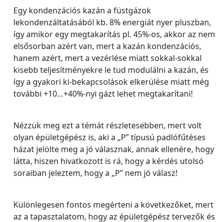
Egy kondenzációs kazán a füstgázok
lekondenzáltatásából kb. 8% energiát nyer pluszban,
így amikor egy megtakarítás pl. 45%-os, akkor az nem
elsősorban azért van, mert a kazán kondenzációs,
hanem azért, mert a vezérlése miatt sokkal-sokkal
kisebb teljesítményekre le tud modulálni a kazán, és
így a gyakori ki-bekapcsolások elkerülése miatt még
további +10…+40%-nyi gázt lehet megtakarítani!
Nézzük meg ezt a témát részletesebben, mert volt
olyan épületgépész is, aki a „P” típusú padlófűtéses
házat jelölte meg a jó válasznak, annak ellenére, hogy
látta, hiszen hivatkozott is rá, hogy a kérdés utolsó
soraiban jeleztem, hogy a „P” nem jó válasz!
Különlegesen fontos megérteni a következőket, mert
az a tapasztalatom, hogy az épületgépész tervezők és