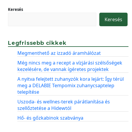
Keresés
Keresés
Legfrissebb cikkek
Megmenthető az izzadó áramhálózat
Még nincs meg a recept a vízjárási szélsőségek
kezelésére, de vannak ígéretes projektek
A nyitva felejtett zuhanyzók kora lejárt: Így térül
meg a DELABIE Tempomix zuhanycsaptelep
telepítése
Uszoda- és wellnes-terek párátlanítása és
szellőztetése a Hidewtól
Hő- és gőzkabinok szabványa