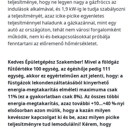
teljesítménye, hogy ne legyen nagy a gázfröccs az
indulások alkalmával, és 1,9 kW-ig le tudja szabályozni
a teljesítményét, azaz icike-picike egyenletes
teljesítménnyel haladunk a gázkazánnal, mint egy
autó az országúton, tehát nem városi forgalomként
működik, nem ki-és-bekapcsolásokkal próbálja
fenntartani az előremenő hőmérsékletet.
Kedves Épületgépész Szakember! Mivel a földgáz
fűtőértéke 100 egység, az égéshője pedig 111
egység, akkor ez egyértelműen azt jelenti, hogy: a
füstgázok lekondenzáltatásából kinyerhető
energia-megtakarítás elméleti maximuma csak
11% (ez a gyakorlatban csak 8%). Az összes többi
energia-megtakarítás, azaz további +10…+40 %-nyi
elsősorban azon múlik, hogy a kazán milyen
kevésszer kapcsolgat ki és be, azaz milyen picike
teljesítményre tud lemodulálni! Kérem, hogy