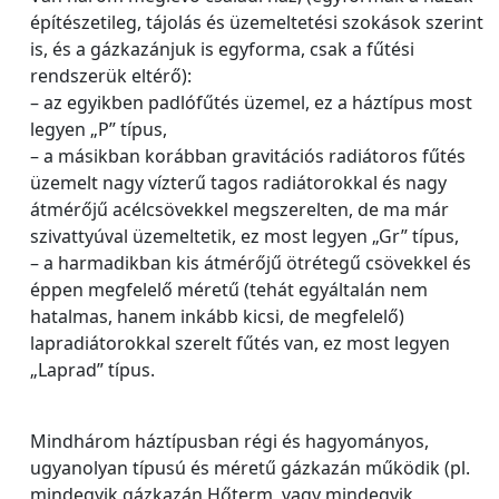
építészetileg, tájolás és üzemeltetési szokások szerint
is, és a gázkazánjuk is egyforma, csak a fűtési
rendszerük eltérő):
– az egyikben padlófűtés üzemel, ez a háztípus most
legyen „P” típus,
– a másikban korábban gravitációs radiátoros fűtés
üzemelt nagy vízterű tagos radiátorokkal és nagy
átmérőjű acélcsövekkel megszerelten, de ma már
szivattyúval üzemeltetik, ez most legyen „Gr” típus,
– a harmadikban kis átmérőjű ötrétegű csövekkel és
éppen megfelelő méretű (tehát egyáltalán nem
hatalmas, hanem inkább kicsi, de megfelelő)
lapradiátorokkal szerelt fűtés van, ez most legyen
„Laprad” típus.
Mindhárom háztípusban régi és hagyományos,
ugyanolyan típusú és méretű gázkazán működik (pl.
mindegyik gázkazán Hőterm, vagy mindegyik