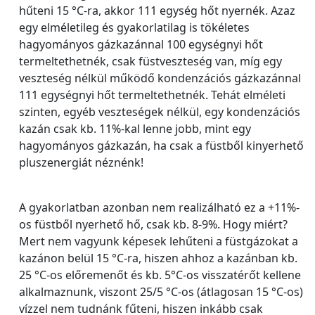
hűteni 15 °C-ra, akkor 111 egység hőt nyernék. Azaz
egy elméletileg és gyakorlatilag is tökéletes
hagyományos gázkazánnal 100 egységnyi hőt
termeltethetnék, csak füstveszteség van, míg egy
veszteség nélkül működő kondenzációs gázkazánnal
111 egységnyi hőt termeltethetnék. Tehát elméleti
szinten, egyéb veszteségek nélkül, egy kondenzációs
kazán csak kb. 11%-kal lenne jobb, mint egy
hagyományos gázkazán, ha csak a füstből kinyerhető
pluszenergiát néznénk!
A gyakorlatban azonban nem realizálható ez a +11%-
os füstből nyerhető hő, csak kb. 8-9%. Hogy miért?
Mert nem vagyunk képesek lehűteni a füstgázokat a
kazánon belül 15 °C-ra, hiszen ahhoz a kazánban kb.
25 °C-os előremenőt és kb. 5°C-os visszatérőt kellene
alkalmaznunk, viszont 25/5 °C-os (átlagosan 15 °C-os)
vízzel nem tudnánk fűteni, hiszen inkább csak