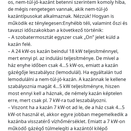
os, nem-túl-jó-kazánt betenni szerintem komoly hiba,
de mégis rengetegen vannak, akik nem-túl-jó
kazántípusokat alkalmaznak. Nézzük! Hogyan is
működik ez ténylegesen:Enyhébb téli, valamint őszi és
tavaszi időszakokban a következő történik:
– A szobatermosztát egyszer csak „On” jelet küld a
kazán felé.
– A 24 kW-os kazán beindul 18 kW teljesítménnyel,
mert ennyi pl. az indulási teljesítménye. De mivel a
ház enyhe időben csak 4…5 kW-os, emiatt a kazán
gázégője leszabályoz (lemodulál). Ha egyáltalán tud
lemodulálni a nem-túl-jó-kazán. A kazánnak le kellene
szabályoznia magát 4…5 kW teljesítményre, hiszen
most ennyi kell a háznak, de némely kazán képtelen
erre, mert csak pl. 7 kW-ra tud leszabályozni.
– Viszont ha a kazán 7 kW-ot ad le, de a ház csak 4…5
kW-ot használ el, akkor egyre jobban megemelkedik a
kazánba visszatérő vízhőmérséklet. Emiatt a 7 kW-on
működő gázégő túlmelegíti a kazántól kilépő