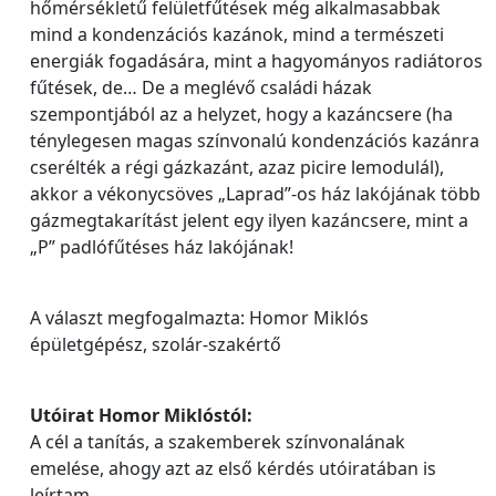
hőmérsékletű felületfűtések még alkalmasabbak
mind a kondenzációs kazánok, mind a természeti
energiák fogadására, mint a hagyományos radiátoros
fűtések, de… De a meglévő családi házak
szempontjából az a helyzet, hogy a kazáncsere (ha
ténylegesen magas színvonalú kondenzációs kazánra
cserélték a régi gázkazánt, azaz picire lemodulál),
akkor a vékonycsöves „Laprad”-os ház lakójának több
gázmegtakarítást jelent egy ilyen kazáncsere, mint a
„P” padlófűtéses ház lakójának!
A választ megfogalmazta: Homor Miklós
épületgépész, szolár-szakértő
Utóirat Homor Miklóstól:
A cél a tanítás, a szakemberek színvonalának
emelése, ahogy azt az első kérdés utóiratában is
leírtam.