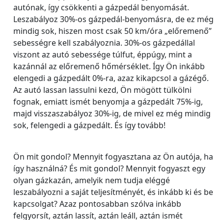
autónak, így csökkenti a gázpedál benyomását.
Leszabályoz 30%-os gázpedál-benyomásra, de ez még
mindig sok, hiszen most csak 50 km/óra „előremenő”
sebességre kell szabályoznia. 30%-os gázpedállal
viszont az autó sebessége túlfut, éppúgy, mint a
kazánnál az előremenő hőmérséklet. Így Ön inkább
elengedi a gázpedált 0%-ra, azaz kikapcsol a gázégő.
Az autó lassan lassulni kezd, Ön mögött tülkölni
fognak, emiatt ismét benyomja a gázpedált 75%-ig,
majd visszaszabályoz 30%-ig, de mivel ez még mindig
sok, felengedi a gázpedált. És így tovább!
Ön mit gondol? Mennyit fogyasztana az Ön autója, ha
így használná? És mit gondol? Mennyit fogyaszt egy
olyan gázkazán, amelyik nem tudja eléggé
leszabályozni a saját teljesítményét, és inkább ki és be
kapcsolgat? Azaz pontosabban szólva inkább
felgyorsít, aztán lassít, aztán leáll, aztán ismét