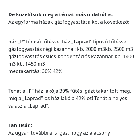
De közelítsük meg a témát más oldalról is.
Az egyforma házak gázfogyasztása kb. a következő:
ház „P” típusú fűtéssel ház „Laprad” típusú fűtéssel
gázfogyasztás régi kazánnal: kb. 2000 m3kb. 2500 m3
gázfogyasztás csúcs-kondenzációs kazánnal: kb. 1400
m3 kb. 1450 m3
megtakarítás: 30% 42%
Tehát a „P” ház lakója 30% fűtési gázt takarított meg,
míg a „Laprad”-os ház lakója 42%-ot! Tehát a helyes
válasz a „Laprad”.
Tanulság:
Az ugyan továbbra is igaz, hogy az alacsony