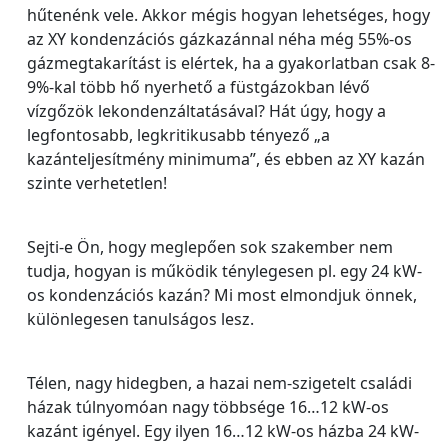
hűtenénk vele. Akkor mégis hogyan lehetséges, hogy
az XY kondenzációs gázkazánnal néha még 55%-os
gázmegtakarítást is elértek, ha a gyakorlatban csak 8-
9%-kal több hő nyerhető a füstgázokban lévő
vízgőzök lekondenzáltatásával? Hát úgy, hogy a
legfontosabb, legkritikusabb tényező „a
kazánteljesítmény minimuma”, és ebben az XY kazán
szinte verhetetlen!
Sejti-e Ön, hogy meglepően sok szakember nem
tudja, hogyan is működik ténylegesen pl. egy 24 kW-
os kondenzációs kazán? Mi most elmondjuk önnek,
különlegesen tanulságos lesz.
Télen, nagy hidegben, a hazai nem-szigetelt családi
házak túlnyomóan nagy többsége 16…12 kW-os
kazánt igényel. Egy ilyen 16…12 kW-os házba 24 kW-