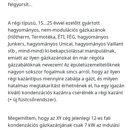
felgyorsít…
A régi típusú, 15…25 évvel ezelőtt gyártott
hagyományos, nem-modulációs gázkazánok
(Hőtherm, Termotéka, ÉTI, FÉG, hagyományos
Junkers, hagyományos Unical, hagyományos Vaillant
stb., mind-mind) ki-bekapcsolással manipulálnak,
emiatt az ilyen gázkazánokat én már régóta
gázzabálóknak nevezem! Az épületüzemeltetőknek
nagyon sokszor fogalmuk sincs arról, hogy az ilyen
régi kazántípus mennyire zabálja a gázt, és milyen
hatalmas megtakarítást érhetnének el, ha egy igazán
kiváló kondenzációs kazánra cserélnék a régi kazánt
(+ új füstcsőrendszer).
Megemlítem, hogy az XY cég jelenlegi 12-es fali
kondenzációs gázkazánjának csak 7 kW az indulási