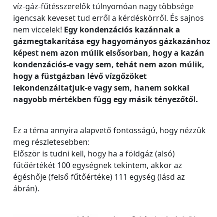
víz-gáz-fűtésszerelők túlnyomóan nagy többsége
igencsak keveset tud erről a kérdéskörről. És sajnos
nem viccelek!
Egy kondenzációs kazánnak a
gázmegtakarítása egy hagyományos gázkazánhoz
képest nem azon múlik elsősorban, hogy a kazán
kondenzációs-e vagy sem, tehát nem azon múlik,
hogy a füstgázban lévő vízgőzöket
lekondenzáltatjuk-e vagy sem, hanem sokkal
nagyobb mértékben függ egy másik tényezőtől.
Ez a téma annyira alapvető fontosságú, hogy nézzük
meg részletesebben:
Először is tudni kell, hogy ha a földgáz (alsó)
fűtőértékét 100 egységnek tekintem, akkor az
égéshője (felső fűtőértéke) 111 egység (lásd az
ábrán).