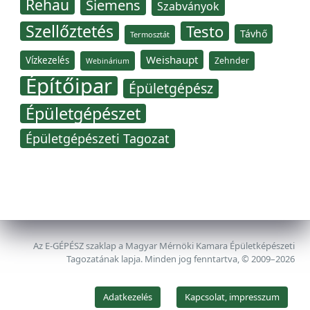
Rehau
Siemens
Szabványok
Szellőztetés
Testo
Távhő
Termosztát
Weishaupt
Vízkezelés
Zehnder
Webinárium
Építőipar
Épületgépész
Épületgépészet
Épületgépészeti Tagozat
Az E-GÉPÉSZ szaklap a Magyar Mérnöki Kamara Épületképészeti
Tagozatának lapja. Minden jog fenntartva, © 2009–2026
Adatkezelés
Kapcsolat, impresszum