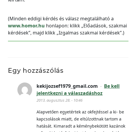
(Minden eddigi kérdés és válasz megtalálható a
www.homor.hu
honlapon: klikk „Előadások, szakmai
kérdések”, majd klikk „Izgalmas szakmai kérdések”.)
Egy hozzászólás
kekijozsef1979_gmail.com
-
Be kell
jelentkezni a válaszadáshoz
2013. augusztus 28. - 10:46
Alapvetően egyetértek az okfejtéssel a ki- be
kapcsolások miatt, de eltúlzottnak tartom a
hatását. Kimaradt a kéménybekötött kazánok