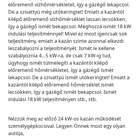
előremenő vízhőmérsékletet, így a gázégő lekapcsol.
De a szivattyú még utókeringtet! Emiatt a kazántól
kilépő előremenő vízhőmérséklet lassan lecsökken,
így a gázégő ismét bekapcsol. Méghozzá ismét 18 kW
indulási teljesítménnyel! Mivel ez most igencsak sok
teljesítmény, emiatt a kazán szinte azonnal elkezdi
leszabályozni a teljesítményét. Ismét le kellene
szabályoznia 4…5 kW-ra, de csak 7 kW-ig tud,
úgyhogy ismét túlmelegíti a kazántól kilépő
előremenő hőmérsékletet, így a gázégő ismét
lekapcsol. De a szivattyú ismét utókeringtet! Emiatt a
kazántól kilépő előremenő hőmérséklet ismét
lecsökken, így a gázégő ismét bekapcsol. Ismét
indulási 18 kW teljesítményen stb., stb.
Nézzük meg az előző 24 kW-os kazán működését
személygépkocsival. Legyen Önnek most egy olyan
autója,