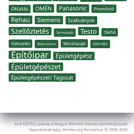
Panasonic
OMÉN
Oktatás
Promóció
Rehau
Siemens
Szabványok
Szellőztetés
Testo
Távhő
Termosztát
Weishaupt
Vízkezelés
Zehnder
Webinárium
Építőipar
Épületgépész
Épületgépészet
Épületgépészeti Tagozat
Az E-GÉPÉSZ szaklap a Magyar Mérnöki Kamara Épületképészeti
Tagozatának lapja. Minden jog fenntartva, © 2009–2026