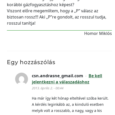
korábbi gázfogyasztáshoz képest?
Viszont előre megemlítem, hogy a „P” válasz az
biztosan rossz!!! Aki „P”re gondolt, az rosszul tudja,
rosszul tanítja!
Homor Miklós
Egy hozzászólás
csn.andrasne_gmail.com
-
Be kell
jelentkezni a válaszadáshoz
2013. április 2. - 00:44
Ha már így két hónap elteltével szóba került.
A kérdés leginkább az, a kiinduló esetben
melyik volt a rosszabb, a nagy, vagy a kis