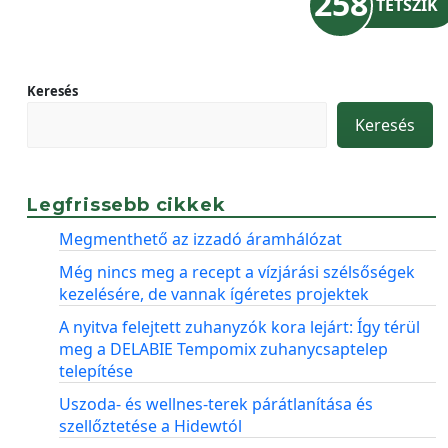
258
TETSZIK
Keresés
Keresés
Legfrissebb cikkek
Megmenthető az izzadó áramhálózat
Még nincs meg a recept a vízjárási szélsőségek
kezelésére, de vannak ígéretes projektek
A nyitva felejtett zuhanyzók kora lejárt: Így térül
meg a DELABIE Tempomix zuhanycsaptelep
telepítése
Uszoda- és wellnes-terek párátlanítása és
szellőztetése a Hidewtól