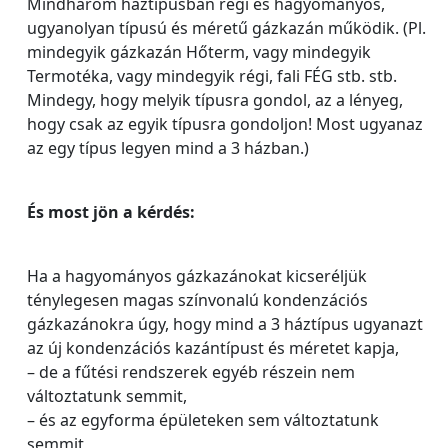
Mindhárom háztípusban régi és hagyományos,
ugyanolyan típusú és méretű gázkazán működik. (Pl.
mindegyik gázkazán Hőterm, vagy mindegyik
Termotéka, vagy mindegyik régi, fali FÉG stb. stb.
Mindegy, hogy melyik típusra gondol, az a lényeg,
hogy csak az egyik típusra gondoljon! Most ugyanaz
az egy típus legyen mind a 3 házban.)
És most jön a kérdés:
Ha a hagyományos gázkazánokat kicseréljük
ténylegesen magas színvonalú kondenzációs
gázkazánokra úgy, hogy mind a 3 háztípus ugyanazt
az új kondenzációs kazántípust és méretet kapja,
– de a fűtési rendszerek egyéb részein nem
változtatunk semmit,
– és az egyforma épületeken sem változtatunk
semmit,