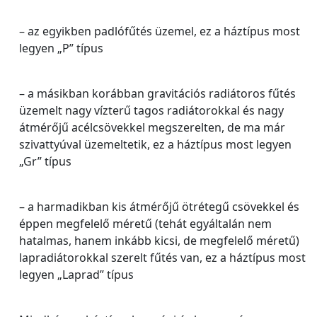
– az egyikben padlófűtés üzemel, ez a háztípus most
legyen „P” típus
– a másikban korábban gravitációs radiátoros fűtés
üzemelt nagy vízterű tagos radiátorokkal és nagy
átmérőjű acélcsövekkel megszerelten, de ma már
szivattyúval üzemeltetik, ez a háztípus most legyen
„Gr” típus
– a harmadikban kis átmérőjű ötrétegű csövekkel és
éppen megfelelő méretű (tehát egyáltalán nem
hatalmas, hanem inkább kicsi, de megfelelő méretű)
lapradiátorokkal szerelt fűtés van, ez a háztípus most
legyen „Laprad” típus