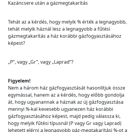
Kazáncsere után a gázmegtakarítás
Tehát az a kérdés, hogy melyik % érték a legnagyobb,
tehát melyik háznál lesz a legnagyobb a fűtési
gázmegtakarítás a ház korábbi gázfogyasztásához
képest?
„P”, vagy „Gr”, vagy „Laprad”?
Figyelem!
Nem a három ház gázfogyasztását hasonlítjuk össze
egymással, hanem az a kérdés, hogy előbb gondolja
át, hogy ugyanannak a háznak az új gázfogyasztása
mennyi %-kal kevesebb ugyanezen ház korábbi
gázfogyasztásához képest, majd pedig válassza ki,
hogy melyik fűtési típusnál (P vagy Gr vagy Laprad)
lehetett elérni a legnagyobb gáz-megtakarítási %-ot a