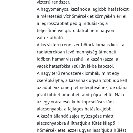
vízterű rendszer.
A hagyományos, kazánok a legjobb hatásfokot
a méretezési vízhőmérséklet környékén éri el,
a legrosszabbat pedig induláskor, a
teljesítménye gáz oldalról nem nagyon
változtatható.
A kis vízterű rendszer hőtartalama is kicsi, a
radiátorokban levő mennyiség átmeneti
időben hamar visszahűl, a kazán (azzal a
vacak hatásfokkal) sűrűn ki-be kapcsol.
A nagy terű rendszerek lomhák, mint egy
cserépkályha, a kazánnak ugyan több idő kell
az adott víztömeg felmelegítéséhez, de utána
jóval többet pihenhet, amíg újra lehűl. Nála
az egy órára eső, ki-bekapcsolási szám
alacsonyabb, a fajlagos hatásfok jobb.
A kazán állandó zajos nyüzsgése miatt
alacsonyabbra állíthatjuk a fűtés kilépő
hőmérsékletét, ezzel ugyan lassítjuk a hűlést