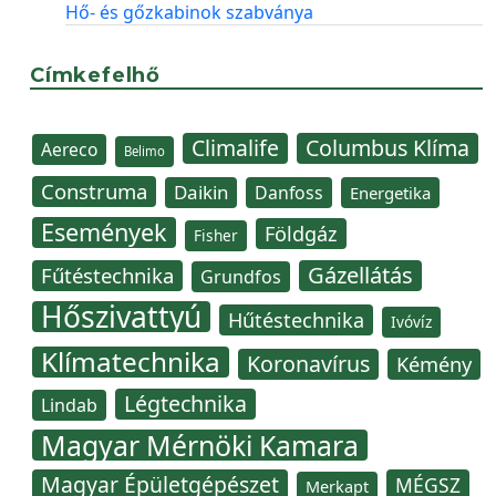
Hő- és gőzkabinok szabványa
Címkefelhő
Climalife
Columbus Klíma
Aereco
Belimo
Construma
Daikin
Danfoss
Energetika
Események
Földgáz
Fisher
Gázellátás
Fűtéstechnika
Grundfos
Hőszivattyú
Hűtéstechnika
Ivóvíz
Klímatechnika
Koronavírus
Kémény
Légtechnika
Lindab
Magyar Mérnöki Kamara
Magyar Épületgépészet
MÉGSZ
Merkapt