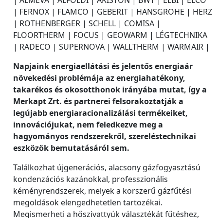
| FERNOX | FLAMCO | GEBERIT | HANSGROHE | HERZ
| ROTHENBERGER | SCHELL | COMISA |
FLOORTHERM | FOCUS | GEOWARM | LÉGTECHNIKA
| RADECO | SUPERNOVA | WALLTHERM | WARMAIR |
Napjaink energiaellátási és jelentős energiaár
növekedési problémája az energiahatékony,
takarékos és okosotthonok irányába mutat, így a
Merkapt Zrt. és partnerei felsorakoztatják a
legújabb energiaracionalizálási termékeiket,
innovációjukat, nem feledkezve meg a
hagyományos rendszerekről, szereléstechnikai
eszközök bemutatásáról sem.
Találkozhat újgenerációs, alacsony gázfogyasztású
kondenzációs kazánokkal, professzionális
kéményrendszerek, melyek a korszerű gázfűtési
megoldások elengedhetetlen tartozékai.
Megismerheti a hőszivattyúk választékát fűtéshez,