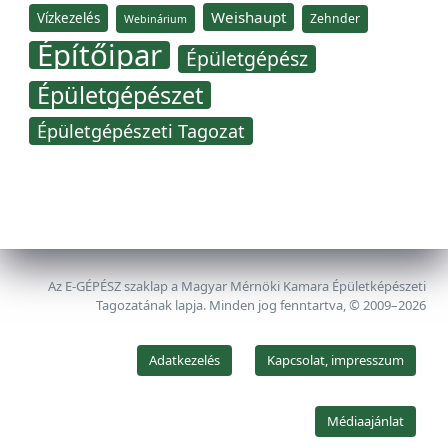
Weishaupt
Vízkezelés
Zehnder
Webinárium
Építőipar
Épületgépész
Épületgépészet
Épületgépészeti Tagozat
Az E-GÉPÉSZ szaklap a Magyar Mérnöki Kamara Épületképészeti
Tagozatának lapja. Minden jog fenntartva, © 2009–2026
Adatkezelés
Kapcsolat, impresszum
Médiaajánlat