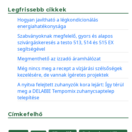
Legfrissebb cikkek
Hogyan javítható a légkondicionálás
energiahatékonysága
Szabványoknak megfelelő, gyors és alapos
szivárgáskeresés a testo 513, 514 és 515 EX
segítségével
Megmenthető az izzadó áramhálózat
Még nincs meg a recept a vízjárási szélsőségek
kezelésére, de vannak ígéretes projektek
A nyitva felejtett zuhanyzók kora lejárt: Így térül
meg a DELABIE Tempomix zuhanycsaptelep
telepítése
Címkefelhő