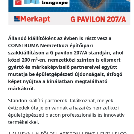
Állandó kiállítóként az évben is részt vesz a
CONSTRUMA Nemzetközi építőipari
szakkiállításon a G pavilon 207/A standján, ahol
közel 200 m²-en, nemzetközi szinten is elismert
gyártó és márkaképviselő partnereivel együtt
mutatja be épületgépészeti újdonságait, átfogó
képet nyújtva a kínálatban megtalálható
márkákról.
Standon kiállító partnerek találkozhat, melyek
évtizedek óta jelen vannak a hazai és nemzetközi
épületgépészeti piacon professzionális és innovatív
termékeikkel.
| ALMEVA | ALFÖLDI | ARISTON | BWT | ELBI | ELCO