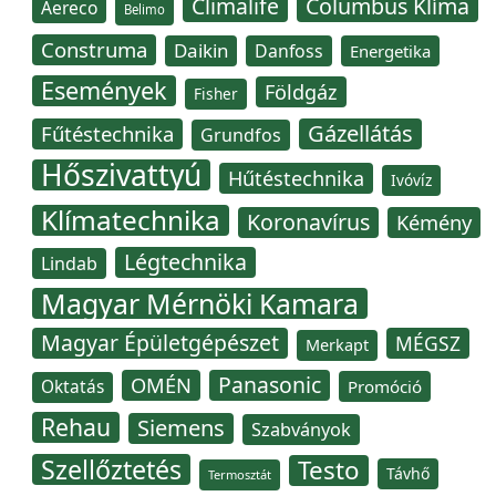
Climalife
Columbus Klíma
Aereco
Belimo
Construma
Daikin
Danfoss
Energetika
Események
Földgáz
Fisher
Gázellátás
Fűtéstechnika
Grundfos
Hőszivattyú
Hűtéstechnika
Ivóvíz
Klímatechnika
Koronavírus
Kémény
Légtechnika
Lindab
Magyar Mérnöki Kamara
Magyar Épületgépészet
MÉGSZ
Merkapt
Panasonic
OMÉN
Oktatás
Promóció
Rehau
Siemens
Szabványok
Szellőztetés
Testo
Távhő
Termosztát