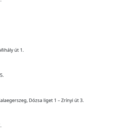
Mihály út 1.
5.
laegerszeg, Dózsa liget 1 – Zrínyi út 3.
.