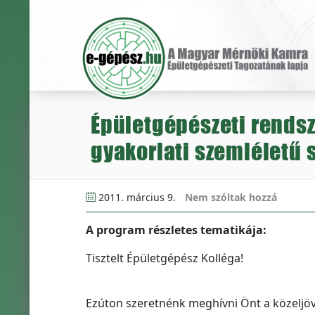
Épületgépészeti rendsz
gyakorlati szemléletű 
2011. március 9.
Nem szóltak hozzá
A program részletes tematikája:
Tisztelt Épületgépész Kolléga!
Ezúton szeretnénk meghívni Önt a közeljö