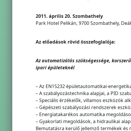
2011. április 20. Szombathely
Park Hotel Pelikán, 9700 Szombathely, Deák 
Az előadások rövid összefoglalója:
Az automatizálás szükségessége, korszer
ipari épületeknél
– Az EN15232 épületautomatikai-energetika
– A szabályozástechnika alapjai, a PID szab
– Speciális érzékelők, villamos eszközök a
– Gépészeti szabályozási rendszerek eszköze
– Energiatakarékos automatika megoldáso
– Gyakorlati megoldások, a hidraulikai alap
Bemutatásra kerülő jellemző termékek és