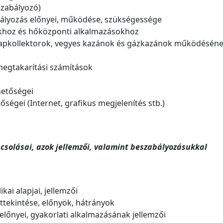
szabályozó)
ályozás előnyei, működése, szükségessége
okhoz és hőközponti alkalmazásokhoz
napkollektorok, vegyes kazánok és gázkazánok működésén
 megtakarítási számítások
ehetőségei
tőségei (Internet, grafikus megjelenítés stb.)
csolásai, azok jellemzői, valamint beszabályozásukkal
kai alapjai, jellemzői
ttekintése, előnyök, hátrányok
őnyei, gyakorlati alkalmazásának jellemzői