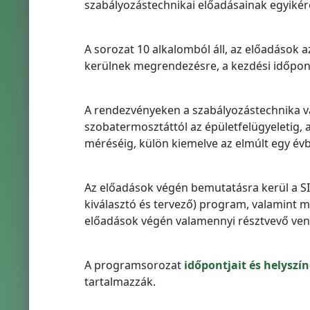
szabályozástechnikai előadásainak egyikér
A sorozat 10 alkalomból áll, az előadások
kerülnek megrendezésre, a kezdési időpon
A rendezvényeken a szabályozástechnika v
szobatermosztáttól az épületfelügyeletig, 
méréséig, külön kiemelve az elmúlt egy év
Az előadások végén bemutatásra kerül a S
kiválasztó és tervező) program, valamint mi
előadások végén valamennyi résztvevő ven
A programsorozat
időpontjait és helyszín
tartalmazzák.