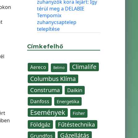
zuhanyzók kora lejárt: Így
mokon
térül meg a DELABIE
Tempomix
nt
zuhanycsaptelep
telepítése
Címkefelhő
él
Climalife
Aereco
Belimo
Columbus Klíma
Construma
Daikin
Danfoss
Energetika
Események
ért
Fisher
yiben
Fűtéstechnika
Földgáz
Gázellátás
Grundfos