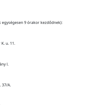
 egységesen 9 órakor kezdődnek):
K. u. 11.
ny l.
 37/A.
.