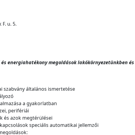
F. u. 5.
ű és energiahatékony megoldások lakókörnyezetünkben és
i szabvány általános ismertetése
ályozó
lkalmazása a gyakorlatban
i, perifériái
k és azok megtérülései
kapcsolások speciális automatikai jellemzői
 megoldások: