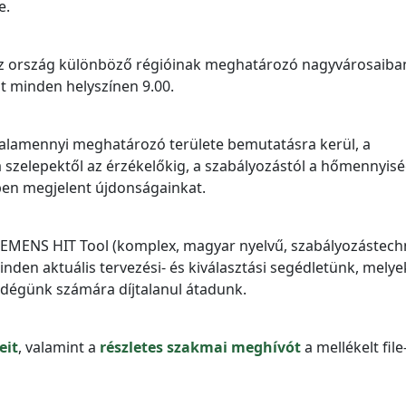
e.
 az ország különböző régióinak meghatározó nagyvárosaiba
t minden helyszínen 9.00.
alamennyi meghatározó területe bemutatásra kerül, a
a szelepektől az érzékelőkig, a szabályozástól a hőmennyis
ben megjelent újdonságainkat.
IEMENS HIT Tool (komplex, magyar nyelvű, szabályozástech
nden aktuális tervezési- és kiválasztási segédletünk, melye
dégünk számára díjtalanul átadunk.
eit
, valamint a
részletes szakmai meghívót
a mellékelt file