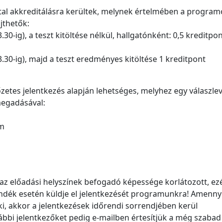
al akkreditálásra kerültek, melynek értelmében a progra
jthetők:
.30-ig), a teszt kitöltése nélkül, hallgatónként: 0,5 kreditpo
3.30-ig), majd a teszt eredményes kitöltése 1 kreditpont
zetes jelentkezés alapján lehetséges, melyhez egy válaszlev
megadásával:
ím
s az előadási helyszínek befogadó képessége korlátozott, ez
zándék esetén küldje el jelentkezését programunkra! Amenn
 ki, akkor a jelentkezések időrendi sorrendjében kerül
ovábbi jelentkezőket pedig e-mailben értesítjük a még szabad