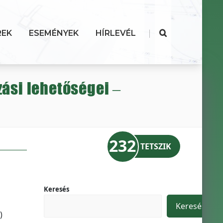
|
REK
ESEMÉNYEK
HÍRLEVÉL
ási lehetőségei –
232
TETSZIK
Keresés
Keresés
)