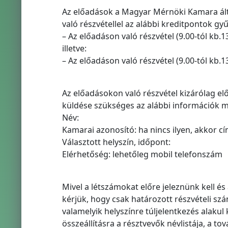
Az előadások a Magyar Mérnöki Kamara ált
való részvétellel az alábbi kreditpontok gyű
– Az előadáson való részvétel (9.00-tól kb.13
illetve:
– Az előadáson való részvétel (9.00-tól kb.1
Az előadásokon való részvétel kizárólag elő
küldése szükséges az alábbi információk 
Név:
Kamarai azonosító: ha nincs ilyen, akkor c
Választott helyszín, időpont:
Elérhetőség: lehetőleg mobil telefonszám
Mivel a létszámokat előre jeleznünk kell é
kérjük, hogy csak határozott részvételi s
valamelyik helyszínre túljelentkezés alakul
összeállításra a résztvevők névlistája, a t