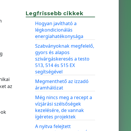
Legfrissebb cikkek
n
Hogyan javítható a
légkondicionálás
energiahatékonysága
Szabványoknak megfelelő,
gyors és alapos
ég
szivárgáskeresés a testo
513, 514 és 515 EX
segítségével
nikai
Megmenthető az izzadó
ket az
áramhálózat
Még nincs meg a recept a
vízjárási szélsőségek
kezelésére, de vannak
-ok
ígéretes projektek
A nyitva felejtett