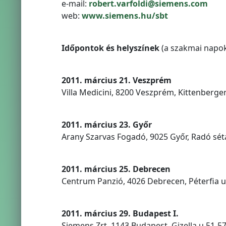
e-mail:
robert.varfoldi@siemens.com
web:
www.siemens.hu/sbt
Időpontok és helyszínek
(a szakmai napok
2011. március 21. Veszprém
Villa Medicini, 8200 Veszprém, Kittenberger 
2011. március 23. Győr
Arany Szarvas Fogadó, 9025 Győr, Radó sétá
2011. március 25. Debrecen
Centrum Panzió, 4026 Debrecen, Péterfia u.
2011. március 29. Budapest I.
Siemens Zrt. 1143 Budapest, Gizella u.51-57