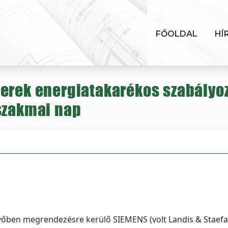
FŐOLDAL
HÍ
erek energiatakarékos szabályoz
szakmai nap
vőben megrendezésre kerülő SIEMENS (volt Landis & Staefa