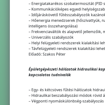
– Energiatakarékos szobatermosztát (PID 
– Kommunikációképes egyedi helyiségszab
– Időjáráskövető fűtésszabályozók kazán
– Hőenergia menedzserek (hőszivattyúk, 
intelligens összehangolása)
– Frekvenciaváltók és alapvető jellemzőik,
– Univerzális szabályozók
– Helyi felügyeleti rendszerek kialakítási l
– Távfelügyeleti rendszerek kialakítási lehe
Előadó: Szakos Péter
Épületgépészeti hálózatok hidraulikai kap
kapcsolatos tudnivalók
– Egy- és kétcsöves fűtési hálózatok hidrauli
– Hidraulikai beszabályozási módok rövid á
– Végponti nyomáskülönbség-szabályozás el