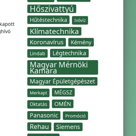
Hőszivattyú
Hűtéstechnika
Ivóvíz
kapott
Klímatechnika
ghívó
Koronavírus
Kémény
Légtechnika
Lindab
Magyar Mérnöki
Kamara
Magyar Épületgépészet
MÉGSZ
Merkapt
OMÉN
Oktatás
Panasonic
Promóció
Rehau
Siemens