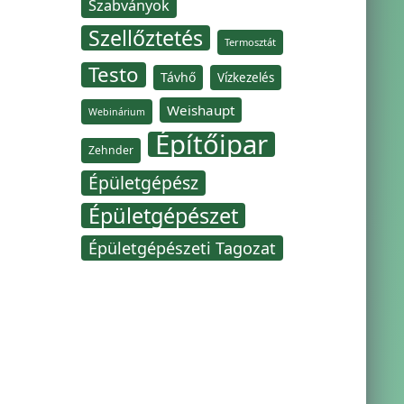
Szabványok
Szellőztetés
Termosztát
Testo
Távhő
Vízkezelés
Weishaupt
Webinárium
Építőipar
Zehnder
Épületgépész
Épületgépészet
Épületgépészeti Tagozat