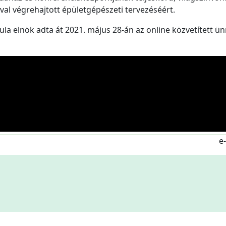
al végrehajtott épületgépészeti tervezéséért.
la elnök adta át 2021. május 28-án az online közvetített ü
e