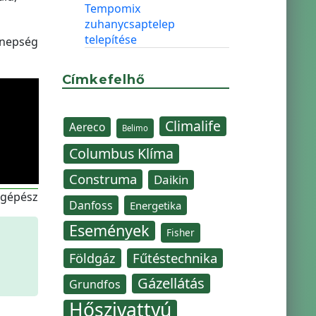
Tempomix
zuhanycsaptelep
telepítése
nnepség
Címkefelhő
Climalife
Aereco
Belimo
Columbus Klíma
Construma
Daikin
-gépész
Danfoss
Energetika
Események
Fisher
Fűtéstechnika
Földgáz
Gázellátás
Grundfos
Hőszivattyú