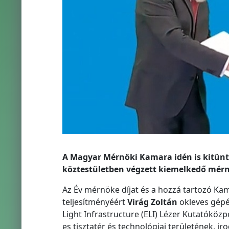
A Magyar Mérnöki Kamara idén is kitünt
köztestületben végzett kiemelkedő mérnö
Az Év mérnöke díjat és a hozzá tartozó Ka
teljesítményéért
Virág Zoltán
okleves gépé
Light Infrastructure (ELI) Lézer Kutatóköz
es tisztatér és technológiai területének, i