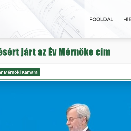
FŐOLDAL
HÍ
ésért járt az Év Mérnöke cím
r Mérnöki Kamara