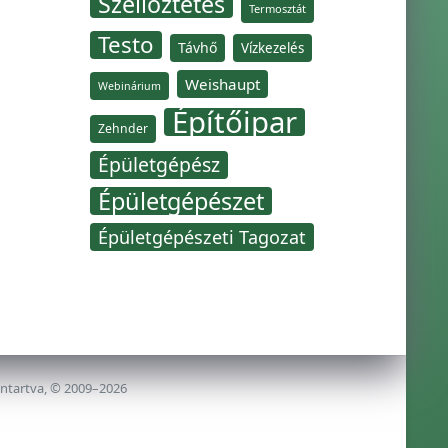
Szellőztetés
Termosztát
Testo
Távhő
Vízkezelés
Weishaupt
Webinárium
Építőipar
Zehnder
Épületgépész
Épületgépészet
Épületgépészeti Tagozat
nntartva, © 2009–2026