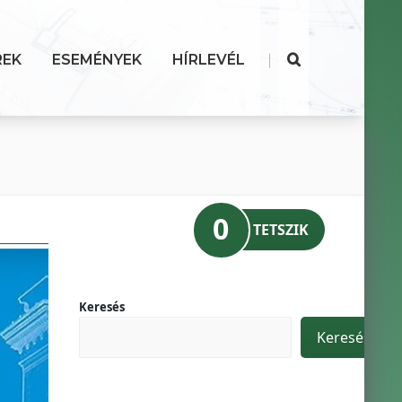
|
REK
ESEMÉNYEK
HÍRLEVÉL
0
TETSZIK
Keresés
Keresés