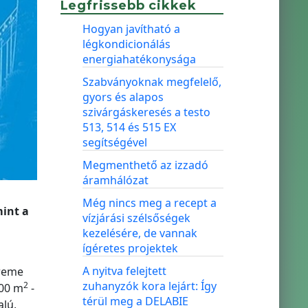
Legfrissebb cikkek
Hogyan javítható a
légkondicionálás
energiahatékonysága
Szabványoknak megfelelő,
gyors és alapos
szivárgáskeresés a testo
513, 514 és 515 EX
segítségével
Megmenthető az izzadó
áramhálózat
Még nincs meg a recept a
int a
vízjárási szélsőségek
kezelésére, de vannak
ígéretes projektek
A nyitva felejtett
treme
zuhanyzók kora lejárt: Így
2
000 m
-
térül meg a DELABIE
alú,