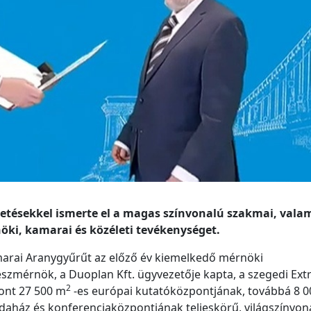
etésekkel ismerte el a magas színvonalú szakmai, valam
ki, kamarai és közéleti tevékenységet.
marai Aranygyűrűt az előző év kiemelkedő mérnöki
szmérnök, a Duoplan Kft. ügyvezetője kapta, a szegedi Ex
2
pont 27 500 m
-es európai kutatóközpontjának, továbbá 8 
rodaház és konferenciaközpontjának teljeskörű, világszínvon