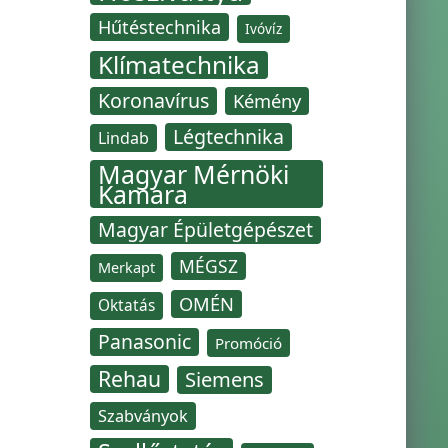
Hűtéstechnika
Ivóvíz
Klímatechnika
Koronavírus
Kémény
Légtechnika
Lindab
Magyar Mérnöki
Kamara
Magyar Épületgépészet
MÉGSZ
Merkapt
OMÉN
Oktatás
Panasonic
Promóció
Rehau
Siemens
Szabványok