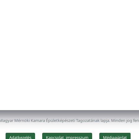
 Magyar Mérnöki Kamara Épületképészeti Tagozatának lapja. Minden jog fe
Adatkezelés
Kapcsolat, impresszum
Médiaajánlat