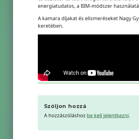
energiatudatos, a BIM-módszer használatáv
A kamara díjakat és elismeréseket Nagy Gyu
keretében.
Szóljon hozzá
A hozzászóláshoz
be kell jelentkezni
.