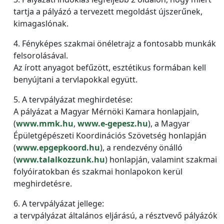
tartja a pályázó a tervezett megoldást újszerűnek,
kimagaslónak.
4. Fényképes szakmai önéletrajz a fontosabb munkák
felsorolásával.
Az írott anyagot befűzött, esztétikus formában kell
benyújtani a tervlapokkal együtt.
5. A tervpályázat meghirdetése:
A pályázat a Magyar Mérnöki Kamara honlapjain,
(
www.mmk.hu
,
www.e-gepesz.hu
), a Magyar
Épületgépészeti Koordinációs Szövetség honlapján
(
www.epgepkoord.hu
), a rendezvény önálló
(
www.talalkozzunk.hu
) honlapján, valamint szakmai
folyóiratokban és szakmai honlapokon kerül
meghirdetésre.
6. A tervpályázat jellege:
a tervpályázat általános eljárású, a résztvevő pályázók