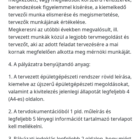
berendezések figyelemmel kisérése, a kiemelkedő
tervezői munka elismerése és megismertetése,
tervezők munkájának értékelése.
Megkeresni az utóbbi években megvalósult, ill.
tervezett munkák közül a legjobb tervmegoldást és
tervezőt, aki az adott feladat tervezésére a mai
kornak megfelelően alkotta meg mérnöki munkáját.
4. A pályázatra benyújtandó anyag:
1. A tervezett épületgépészeti rendszer rövid leírása,
kiemelve az újszerű épületgépészeti megoldásokat,
valamint a kivitelezés jelenlegi állapotát legfeljebb 4
(A4-es) oldalon.
2. A tervdokumentációból 1 pld. műleírás és
legfeljebb 5 lényegi információt tartalmazó tervlapot
kell mellékelni.
3. Pályázati indoklás legfeljebb 2 oldalon, hogy miért