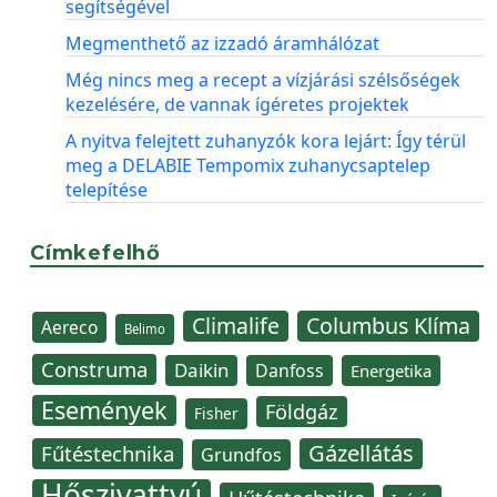
segítségével
Megmenthető az izzadó áramhálózat
Még nincs meg a recept a vízjárási szélsőségek
kezelésére, de vannak ígéretes projektek
A nyitva felejtett zuhanyzók kora lejárt: Így térül
meg a DELABIE Tempomix zuhanycsaptelep
telepítése
Címkefelhő
Climalife
Columbus Klíma
Aereco
Belimo
Construma
Daikin
Danfoss
Energetika
Események
Földgáz
Fisher
Gázellátás
Fűtéstechnika
Grundfos
Hőszivattyú