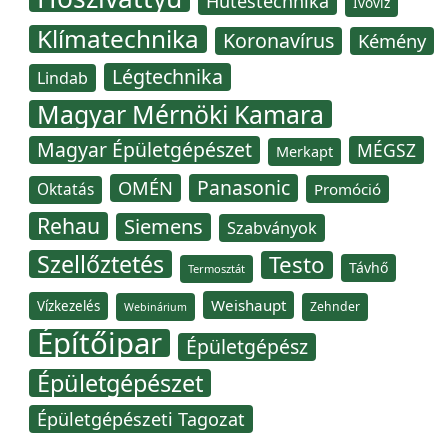
Hűtéstechnika
Ivóvíz
Klímatechnika
Koronavírus
Kémény
Légtechnika
Lindab
Magyar Mérnöki Kamara
Magyar Épületgépészet
MÉGSZ
Merkapt
Panasonic
OMÉN
Oktatás
Promóció
Rehau
Siemens
Szabványok
Szellőztetés
Testo
Távhő
Termosztát
Weishaupt
Vízkezelés
Zehnder
Webinárium
Építőipar
Épületgépész
Épületgépészet
Épületgépészeti Tagozat