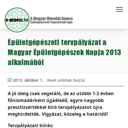
Épületgépészeti tervpályázat a
Magyar Épületgépészek Napja 2013
alkalmából
2013. október 1.
Nem szóltak hozzá
A jó ideig csak vegetáló, de az utóbbi 1-2 évben
főnixmadárként újjáéledő, egyre nagyobb
presztízsértékkel bíró tervpályázatot újra
meghirdették. Vigyázat, közeleg a határidő!
Tervpályázati kiírás: