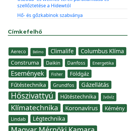
szellőztetése a Hidewtól
Hő- és gőzkabinok szabványa
Címkefelhő
Climalife
Columbus Klíma
Aereco
Belimo
Construma
Daikin
Danfoss
Energetika
Események
Földgáz
Fisher
Gázellátás
Fűtéstechnika
Grundfos
Hőszivattyú
Hűtéstechnika
Ivóvíz
Klímatechnika
Koronavírus
Kémény
Légtechnika
Lindab
Magyar Mérnöki Kamara