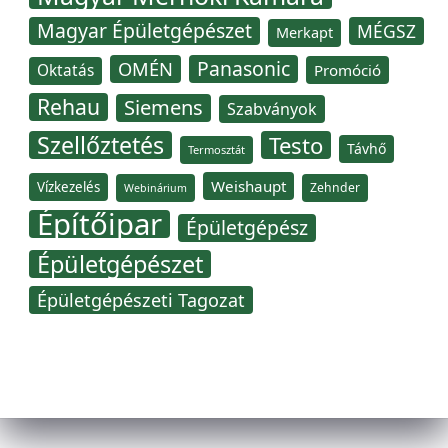
Magyar Épületgépészet
MÉGSZ
Merkapt
Panasonic
OMÉN
Oktatás
Promóció
Rehau
Siemens
Szabványok
Szellőztetés
Testo
Távhő
Termosztát
Weishaupt
Vízkezelés
Zehnder
Webinárium
Építőipar
Épületgépész
Épületgépészet
Épületgépészeti Tagozat