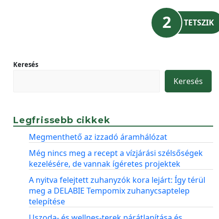
2
TETSZIK
Keresés
Keresés
Legfrissebb cikkek
Megmenthető az izzadó áramhálózat
Még nincs meg a recept a vízjárási szélsőségek
kezelésére, de vannak ígéretes projektek
A nyitva felejtett zuhanyzók kora lejárt: Így térül
meg a DELABIE Tempomix zuhanycsaptelep
telepítése
Uszoda- és wellnes-terek párátlanítása és