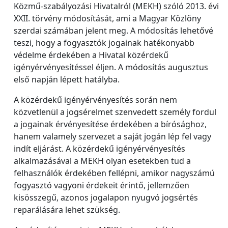
Közmű-szabályozási Hivatalról (MEKH) szóló 2013. évi
XXII. törvény módosítását, ami a Magyar Közlöny
szerdai számában jelent meg. A módosítás lehetővé
teszi, hogy a fogyasztók jogainak hatékonyabb
védelme érdekében a Hivatal közérdekű
igényérvényesítéssel éljen. A módosítás augusztus
első napján lépett hatályba.
A közérdekű igényérvényesítés során nem
közvetlenül a jogsérelmet szenvedett személy fordul
a jogainak érvényesítése érdekében a bírósághoz,
hanem valamely szervezet a saját jogán lép fel vagy
indít eljárást. A közérdekű igényérvényesítés
alkalmazásával a MEKH olyan esetekben tud a
felhasználók érdekében fellépni, amikor nagyszámú
fogyasztó vagyoni érdekeit érintő, jellemzően
kisösszegű, azonos jogalapon nyugvó jogsértés
reparálására lehet szükség.