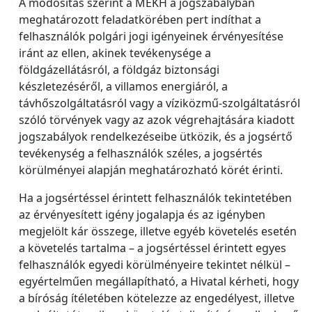
A módosítás szerint a MEKH a jogszabályban
meghatározott feladatkörében pert indíthat a
felhasználók polgári jogi igényeinek érvényesítése
iránt az ellen, akinek tevékenysége a
földgázellátásról, a földgáz biztonsági
készletezéséről, a villamos energiáról, a
távhőszolgáltatásról vagy a víziközmű-szolgáltatásról
szóló törvények vagy az azok végrehajtására kiadott
jogszabályok rendelkezéseibe ütközik, és a jogsértő
tevékenység a felhasználók széles, a jogsértés
körülményei alapján meghatározható körét érinti.
Ha a jogsértéssel érintett felhasználók tekintetében
az érvényesített igény jogalapja és az igényben
megjelölt kár összege, illetve egyéb követelés esetén
a követelés tartalma – a jogsértéssel érintett egyes
felhasználók egyedi körülményeire tekintet nélkül –
egyértelműen megállapítható, a Hivatal kérheti, hogy
a bíróság ítéletében kötelezze az engedélyest, illetve