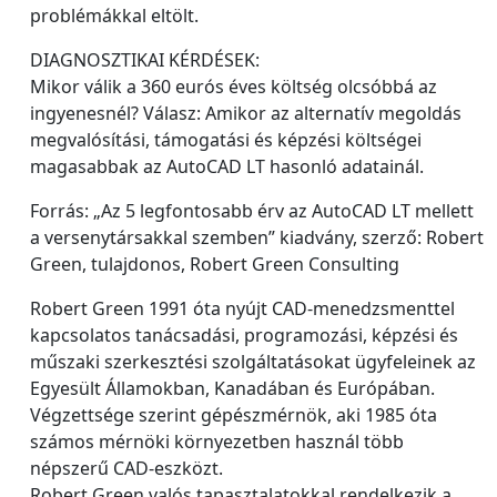
problémákkal eltölt.
DIAGNOSZTIKAI KÉRDÉSEK:
Mikor válik a 360 eurós éves költség olcsóbbá az
ingyenesnél? Válasz: Amikor az alternatív megoldás
megvalósítási, támogatási és képzési költségei
magasabbak az AutoCAD LT hasonló adatainál.
Forrás: „Az 5 legfontosabb érv az AutoCAD LT mellett
a versenytársakkal szemben” kiadvány, szerző: Robert
Green, tulajdonos, Robert Green Consulting
Robert Green 1991 óta nyújt CAD-menedzsmenttel
kapcsolatos tanácsadási, programozási, képzési és
műszaki szerkesztési szolgáltatásokat ügyfeleinek az
Egyesült Államokban, Kanadában és Európában.
Végzettsége szerint gépészmérnök, aki 1985 óta
számos mérnöki környezetben használ több
népszerű CAD-eszközt.
Robert Green valós tapasztalatokkal rendelkezik a