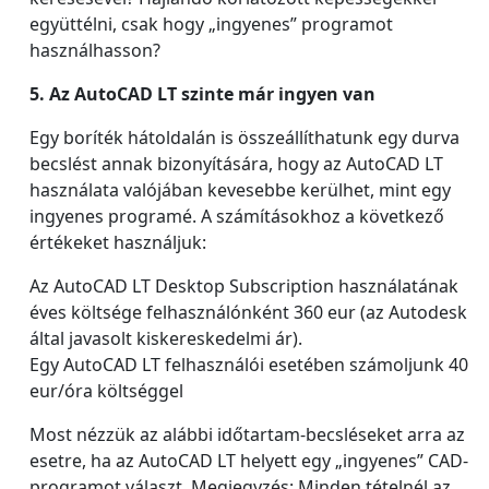
együttélni, csak hogy „ingyenes” programot
használhasson?
5. Az AutoCAD LT szinte már ingyen van
Egy boríték hátoldalán is összeállíthatunk egy durva
becslést annak bizonyítására, hogy az AutoCAD LT
használata valójában kevesebbe kerülhet, mint egy
ingyenes programé. A számításokhoz a következő
értékeket használjuk:
Az AutoCAD LT Desktop Subscription használatának
éves költsége felhasználónként 360 eur (az Autodesk
által javasolt kiskereskedelmi ár).
Egy AutoCAD LT felhasználói esetében számoljunk 40
eur/óra költséggel
Most nézzük az alábbi időtartam-becsléseket arra az
esetre, ha az AutoCAD LT helyett egy „ingyenes” CAD-
programot választ. Megjegyzés: Minden tételnél az