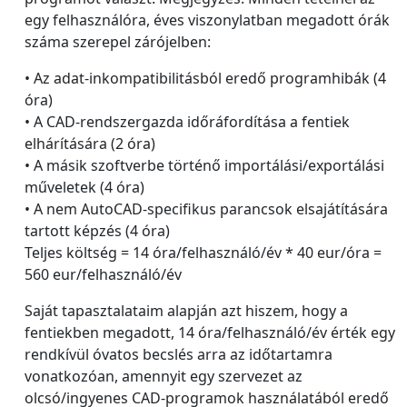
egy felhasználóra, éves viszonylatban megadott órák
száma szerepel zárójelben:
• Az adat-inkompatibilitásból eredő programhibák (4
óra)
• A CAD-rendszergazda időráfordítása a fentiek
elhárítására (2 óra)
• A másik szoftverbe történő importálási/exportálási
műveletek (4 óra)
• A nem AutoCAD-specifikus parancsok elsajátítására
tartott képzés (4 óra)
Teljes költség = 14 óra/felhasználó/év * 40 eur/óra =
560 eur/felhasználó/év
Saját tapasztalataim alapján azt hiszem, hogy a
fentiekben megadott, 14 óra/felhasználó/év érték egy
rendkívül óvatos becslés arra az időtartamra
vonatkozóan, amennyit egy szervezet az
olcsó/ingyenes CAD-programok használatából eredő