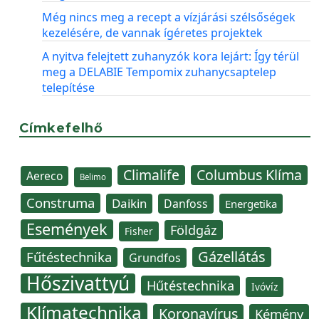
Még nincs meg a recept a vízjárási szélsőségek
kezelésére, de vannak ígéretes projektek
A nyitva felejtett zuhanyzók kora lejárt: Így térül
meg a DELABIE Tempomix zuhanycsaptelep
telepítése
Címkefelhő
Climalife
Columbus Klíma
Aereco
Belimo
Construma
Daikin
Danfoss
Energetika
Események
Földgáz
Fisher
Gázellátás
Fűtéstechnika
Grundfos
Hőszivattyú
Hűtéstechnika
Ivóvíz
Klímatechnika
Koronavírus
Kémény