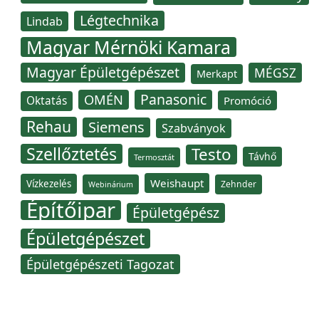
Légtechnika
Lindab
Magyar Mérnöki Kamara
Magyar Épületgépészet
MÉGSZ
Merkapt
Panasonic
OMÉN
Oktatás
Promóció
Rehau
Siemens
Szabványok
Szellőztetés
Testo
Távhő
Termosztát
Weishaupt
Vízkezelés
Zehnder
Webinárium
Építőipar
Épületgépész
Épületgépészet
Épületgépészeti Tagozat