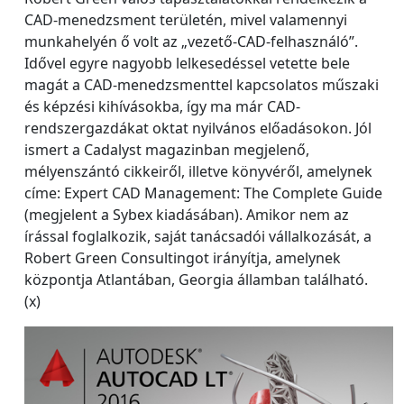
CAD-menedzsment területén, mivel valamennyi
munkahelyén ő volt az „vezető-CAD-felhasználó”.
Idővel egyre nagyobb lelkesedéssel vetette bele
magát a CAD-menedzsmenttel kapcsolatos műszaki
és képzési kihívásokba, így ma már CAD-
rendszergazdákat oktat nyilvános előadásokon. Jól
ismert a Cadalyst magazinban megjelenő,
mélyenszántó cikkeiről, illetve könyvéről, amelynek
címe: Expert CAD Management: The Complete Guide
(megjelent a Sybex kiadásában). Amikor nem az
írással foglalkozik, saját tanácsadói vállalkozását, a
Robert Green Consultingot irányítja, amelynek
központja Atlantában, Georgia államban található.
(x)