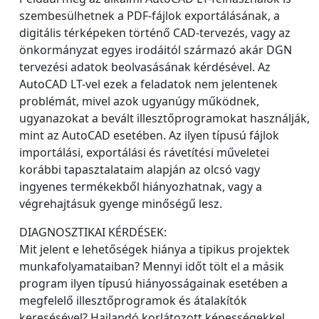
szembesülhetnek a PDF-fájlok exportálásának, a
digitális térképeken történő CAD-tervezés, vagy az
önkormányzat egyes irodáitól származó akár DGN
tervezési adatok beolvasásának kérdésével. Az
AutoCAD LT-vel ezek a feladatok nem jelentenek
problémát, mivel azok ugyanúgy működnek,
ugyanazokat a bevált illesztőprogramokat használják,
mint az AutoCAD esetében. Az ilyen típusú fájlok
importálási, exportálási és rávetítési műveletei
korábbi tapasztalataim alapján az olcsó vagy
ingyenes termékekből hiányozhatnak, vagy a
végrehajtásuk gyenge minőségű lesz.
DIAGNOSZTIKAI KÉRDÉSEK:
Mit jelent e lehetőségek hiánya a tipikus projektek
munkafolyamataiban? Mennyi időt tölt el a másik
program ilyen típusú hiányosságainak esetében a
megfelelő illesztőprogramok és átalakítók
keresésével? Hajlandó korlátozott képességekkel