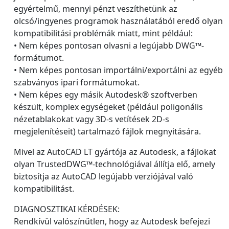
egyértelmű, mennyi pénzt veszíthetünk az
olcsó/ingyenes programok használatából eredő olyan
kompatibilitási problémák miatt, mint például:
• Nem képes pontosan olvasni a legújabb DWG™-
formátumot.
• Nem képes pontosan importálni/exportálni az egyéb
szabványos ipari formátumokat.
• Nem képes egy másik Autodesk® szoftverben
készült, komplex egységeket (például poligonális
nézetablakokat vagy 3D-s vetítések 2D-s
megjelenítéseit) tartalmazó fájlok megnyitására.
Mivel az AutoCAD LT gyártója az Autodesk, a fájlokat
olyan TrustedDWG™-technológiával állítja elő, amely
biztosítja az AutoCAD legújabb verziójával való
kompatibilitást.
DIAGNOSZTIKAI KÉRDÉSEK:
Rendkívül valószínűtlen, hogy az Autodesk befejezi