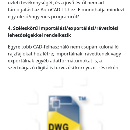
üzleti tevékenységét, és a jövő évtől nem ad
támogatást az AutoCAD LT-hez. Elmondhatja mindezt
egy olcsó/ingyenes programról?
4. Széleskörű importálási/exportálási/rávetítési
lehetőségekkel rendelkezik
Egyre több CAD-felhasználó nem csupán különálló
rajzfájlokat hoz létre; importálnak, rávetítenek vagy
exportálnak egyéb adatformátumokat is, a
szerteágazó digitális tervezési környezet részeként.