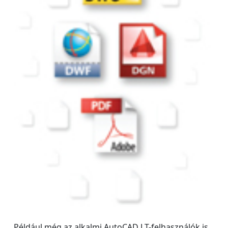
Például még az alkalmi AutoCAD LT-felhasználók is