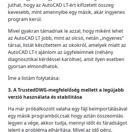
juthat, hogy az AutoCAD LT-ért kifizetett összeg
kevesebb, mint amennyibe egy másik, akár ingyenes
program kerül.
Mivel gyakran támadnak le azzal, hogy miként lehet
az AutoCAD LT jobb, mint az olcsó, netán „ingyenes”
társai, listát készítettem az okokról, amelyek miatt az
AutoCAD LT-t ajánlom az ügyfeleimnek (néhány
diagnosztikai kérdéssel karöltve), amit ilyen esetben
gyorsan elmondhatok.
Íme a listám folytatása:
3. A TrustedDWG-megfelelőség mellett a legújabb
verzió használata és stabilitása
Ha már próbálkozott valaha egy fájl beimportálásával
egy másik programból,csak hogy aztán összeomlás
legyen a vége, akkor tudja, mennyi időt és fáradságot
jelent e probléma elhárítása. Mivel az idő pénz,