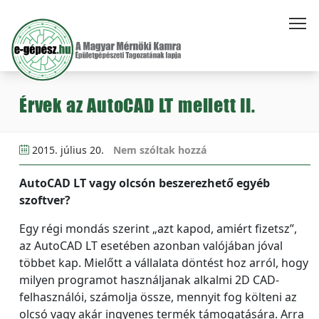
Érvek az AutoCAD LT mellett II.
2015. július 20.
Nem szóltak hozzá
AutoCAD LT vagy olcsón beszerezhető egyéb
szoftver?
Egy régi mondás szerint „azt kapod, amiért fizetsz”,
az AutoCAD LT esetében azonban valójában jóval
többet kap. Mielőtt a vállalata döntést hoz arról, hogy
milyen programot használjanak alkalmi 2D CAD-
felhasználói, számolja össze, mennyit fog költeni az
olcsó vagy akár ingyenes termék támogatására. Arra