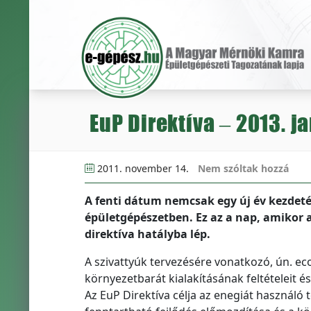
EuP Direktíva – 2013. ja
2011. november 14.
Nem szóltak hozzá
A fenti dátum nemcsak egy új év kezdetét,
épületgépészetben. Ez az a nap, amikor 
direktíva hatályba lép.
A szivattyúk tervezésére vonatkozó, ún. ec
környezetbarát kialakításának feltételeit é
Az EuP Direktíva célja az enegiát használó