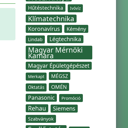
Hűtéstechnika
Ivóvíz
Klímatechnika
Koronavírus
Kémény
Légtechnika
Lindab
Magyar Mérnöki
Kamara
Magyar Épületgépészet
MÉGSZ
Merkapt
OMÉN
Oktatás
Panasonic
Promóció
Rehau
Siemens
Szabványok