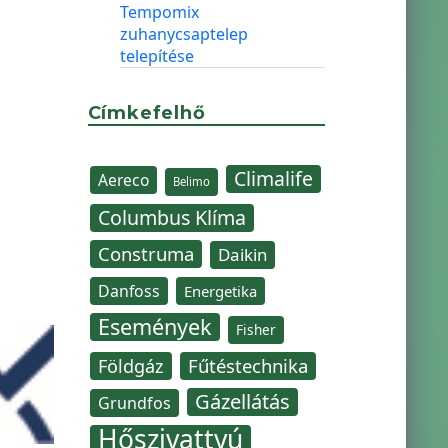
Tempomix
zuhanycsaptelep
telepítése
Címkefelhő
Climalife
Aereco
Belimo
Columbus Klíma
Construma
Daikin
Danfoss
Energetika
Események
Fisher
Fűtéstechnika
Földgáz
Gázellátás
Grundfos
Hőszivattyú