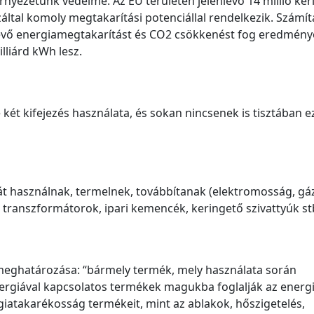
rnyezetünk védelme. Az EU területén jelenlévő 14 millió ker
ezáltal komoly megtakarítási potenciállal rendelkezik. Számí
evő energiamegtakarítást és CO2 csökkenést fog eredménye
lliárd kWh lesz.
két kifejezés használata, és sokan nincsenek is tisztában e
t használnak, termelnek, továbbítanak (elektromosság, gáz
, transzformátorok, ipari kemencék, keringető szivattyúk st
 meghatározása: “bármely termék, mely használata során
nergiával kapcsolatos termékek magukba foglalják az energ
giatakarékosság termékeit, mint az ablakok, hőszigetelés,