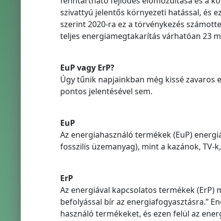
fenntartható fejlődés előmozdítása és a kö
szivattyú jelentős környezeti hatással, és 
szerint 2020-ra ez a törvénykezés számott
teljes energiamegtakarítás várhatóan 23 mi
EuP vagy ErP?
Úgy tűnik napjainkban még kissé zavaros e 
pontos jelentésével sem.
EuP
Az energiahasználó termékek (EuP) energiá
fosszilis üzemanyag), mint a kazánok, TV-k
ErP
Az energiával kapcsolatos termékek (ErP)
befolyással bír az energiafogyasztásra.” E
használó termékeket, és ezen felül az ener