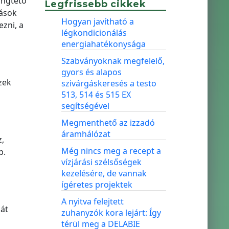
ingtető
Legfrissebb cikkek
tások
Hogyan javítható a
zni, a
légkondicionálás
energiahatékonysága
Szabványoknak megfelelő,
gyors és alapos
zek
szivárgáskeresés a testo
513, 514 és 515 EX
segítségével
Megmenthető az izzadó
áramhálózat
,
Még nincs meg a recept a
b.
vízjárási szélsőségek
kezelésére, de vannak
ígéretes projektek
A nyitva felejtett
iát
zuhanyzók kora lejárt: Így
térül meg a DELABIE