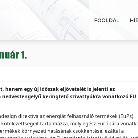
FŐOLDAL
HÍ
nuár 1.
 hanem egy új időszak eljövetelét is jelenti az
a nedvestengelyű keringtető szivattyúkra vonatkozó EU
odesign direktíva az energiát felhasználó termékek (EuPs)
s kötelezettségeit tartalmazza, mely egész Európára vonatko
 termékek környezeti hatásának csökkentése, ezáltal a