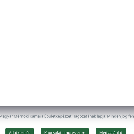
 Magyar Mérnöki Kamara Épületképészeti Tagozatának lapja. Minden jog fe
Adatkezelés
Kapcsolat, impresszum
Médiaajánlat