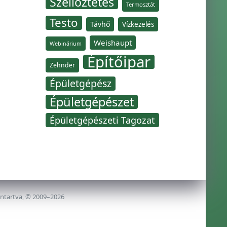
Szellőztetés
Termosztát
Testo
Távhő
Vízkezelés
Weishaupt
Webinárium
Építőipar
Zehnder
Épületgépész
Épületgépészet
Épületgépészeti Tagozat
nntartva, © 2009–2026