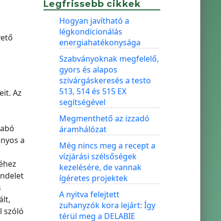
Legfrissebb cikkek
Hogyan javítható a
légkondicionálás
vető
energiahatékonysága
Szabványoknak megfelelő,
gyors és alapos
szivárgáskeresés a testo
513, 514 és 515 EX
it. Az
segítségével
n
Megmenthető az izzadó
zabó
áramhálózat
ányos a
Még nincs meg a recept a
vízjárási szélsőségek
séhez
kezelésére, de vannak
endelet
ígéretes projektek
s
A nyitva felejtett
lt,
zuhanyzók kora lejárt: Így
l szóló
térül meg a DELABIE