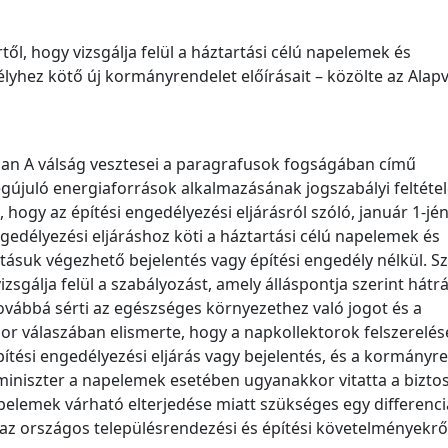
l, hogy vizsgálja felül a háztartási célú napelemek és
élyhez kötő új kormányrendelet előírásait – közölte az Alap
n A válság vesztesei a paragrafusok fogságában című
újuló energiaforrások alkalmazásának jogszabályi feltétele
 hogy az építési engedélyezési eljárásról szóló, január 1-jé
gedélyezési eljáráshoz köti a háztartási célú napelemek és
ntásuk végezhető bejelentés vagy építési engedély nélkül. S
izsgálja felül a szabályozást, amely álláspontja szerint hátr
vábbá sérti az egészséges környezethez való jogot és a
or válaszában elismerte, hogy a napkollektorok felszerelé
ési engedélyezési eljárás vagy bejelentés, és a kormányr
gyminiszter a napelemek esetében ugyanakkor vitatta a bizto
elemek várható elterjedése miatt szükséges egy differenciá
z országos településrendezési és építési követelményekrő