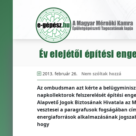
Év elejétől építési en
2013. február 26.
Nem szóltak hozzá
Az ombudsman azt kérte a belügyminiszte
napkollektorok felszerelését építési eng
Alapvető Jogok Biztosának Hivatala az 
vesztesei a paragrafusok fogságában cí
energiaforrások alkalmazásának jogszabál
hogy