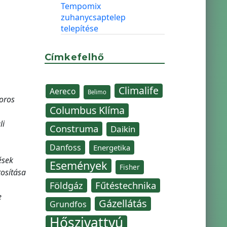
Tempomix
zuhanycsaptelep
telepítése
Címkefelhő
Climalife
Aereco
Belimo
toros
Columbus Klíma
li
Construma
Daikin
Danfoss
Energetika
ések
Események
Fisher
tosítása
Fűtéstechnika
Földgáz
e
Gázellátás
Grundfos
Hőszivattyú