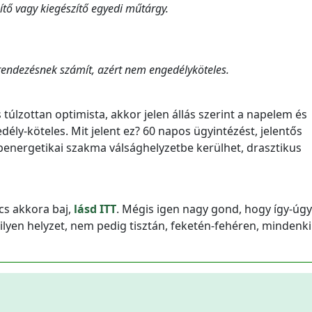
tő vagy kiegészítő egyedi műtárgy.
erendezésnek számít, azért nem engedélyköteles.
túlzottan optimista, akkor jelen állás szerint a napelem és
dély-köteles. Mit jelent ez? 60 napos ügyintézést, jelentős
penergetikai szakma válsághelyzetbe kerülhet, drasztikus
cs akkora baj,
lásd ITT
. Mégis igen nagy gond, hogy így-úgy
lyen helyzet, nem pedig tisztán, feketén-fehéren, mindenki 