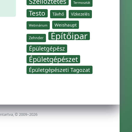
Szellőztetés
Termosztát
Testo
Távhő
Vízkezelés
Weishaupt
Webinárium
Építőipar
Zehnder
Épületgépész
Épületgépészet
Épületgépészeti Tagozat
nntartva, © 2009–2026