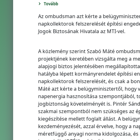
Tovább
Az ombudsman azt kérte a belügyminisztertő
napkollektorok felszerelését építési enged
Jogok Biztosának Hivatala az MTI-vel.
A közlemény szerint Szabó Máté ombudsma
projektjének keretében vizsgálta meg a meg
alapjogi biztos jelentésében megállapította,
hatályba lépett kormányrendelet építési en
napkollektorok felszerelését, és csak a bo
Máté azt kérte a belügyminisztertől, hogy v
napenergia hasznosítása szempontjából, to
jogbiztonság követelményét is. Pintér Sánd
szakmai szempontból nem szükséges az épít
kiegészítése mellett foglalt állást. A belü
kezdeményezését, azzal érvelve, hogy a nap
méretfüggő anyagi norma kidolgozása, és a