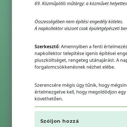
69. Közműpótló műtárgy: a közművet helyettesí
Összességében nem építési engedély köteles.
A napkollektor viszont csak épületgépészeti b
Szerkesztő
: Amennyiben a fenti értelmezés 
napkollektor telepítése igenis építései enge
pluszköltséget, rengeteg utánajárást. A na
forgalomcsökkenésnek nézhet elébe.
Szerencsére mégis úgy tűnik, hogy mégsin
értelmezgetve kell, hogy megoldódjon egy i
követhetően.
Szóljon hozzá