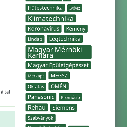
Hűtéstechnika
Ivóvíz
Klímatechnika
Koronavírus
Kémény
Légtechnika
Lindab
Magyar Mérnöki
Kamara
Magyar Épületgépészet
MÉGSZ
Merkapt
OMÉN
Oktatás
által
Panasonic
Promóció
Rehau
Siemens
Szabványok