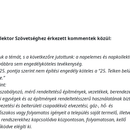
ektor Szövetséghez érkezett kommentek közül:
uk a témát, s a következőre jutottunk: a napelemes és napkollek
ovábbra sem engedélyköteles tevékenység.
25. pontja szerint nem építési engedély köteles a “25. Telken belü
e.”
int:
, szabályozó, mérő rendeltetésű építmények, vezetékek, berendez
si egységek és az építmények rendeltetésszerű használatának biz
ezetési és belterületi csapadékvíz elvezetési, gáz-, hő- és
őszakos vagy folyamatos igényeit a település saját termelő, illetv
ki rendszerekhez kapcsolódva központosan, folyamatosan, kellő
ödve elégíti ki.