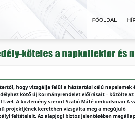
FŐOLDAL
HÍ
gedély-köteles a napkollektor és
rtől, hogy vizsgálja felül a háztartási célú napelemek 
edélyhez kötő új kormányrendelet előírásait – közölte az
MTI-vel. A közlemény szerint Szabó Máté ombudsman A v
mű projektjének keretében vizsgálta meg a megújuló
yi feltételeit. Az alapjogi biztos jelentésében megállap