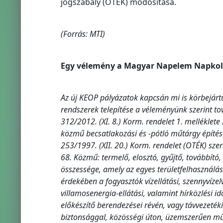
jogszabály (OTÉK) módosítása.
(Forrás: MTI)
Egy vélemény a Magyar Napelem Napkoll
Az új KEOP pályázatok kapcsán mi is körbejárt
rendszerek telepítése a véleményünk szerint t
312/2012. (XI. 8.) Korm. rendelet 1. melléklete 
közmű becsatlakozási és -pótló műtárgy építés
253/1997. (XII. 20.) Korm. rendelet (OTÉK) szer
68. Közmű: termelő, elosztó, gyűjtő, továbbító
összessége, amely az egyes területfelhasználá
érdekében a fogyasztók vízellátási, szennyvízelv
villamosenergia-ellátási, valamint hírközlési id
előkészítő berendezései révén, vagy távvezeté
biztonsággal, közösségi úton, üzemszerűen műk