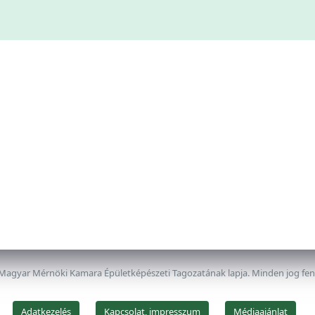
 Magyar Mérnöki Kamara Épületképészeti Tagozatának lapja. Minden jog fe
Adatkezelés
Kapcsolat, impresszum
Médiaajánlat