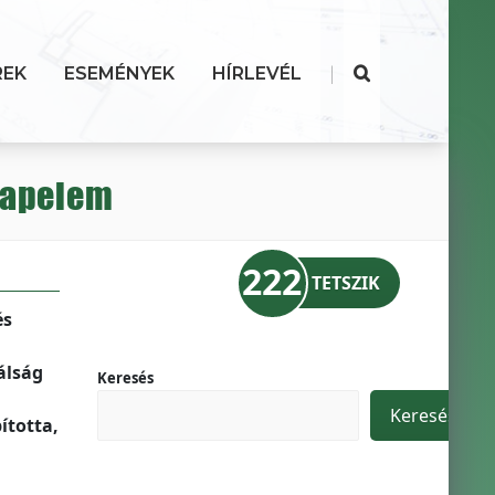
|
REK
ESEMÉNYEK
HÍRLEVÉL
 napelem
222
TETSZIK
és
álság
Keresés
Keresés
ította,