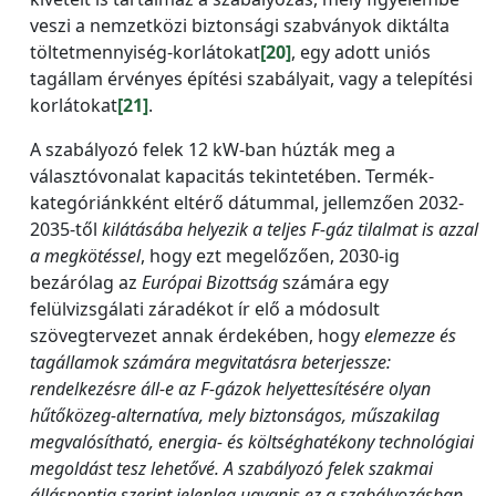
veszi a nemzetközi biztonsági szabványok diktálta
töltetmennyiség-korlátokat
[20]
, egy adott uniós
tagállam érvényes építési szabályait, vagy a telepítési
korlátokat
[21]
.
A szabályozó felek 12 kW-ban húzták meg a
választóvonalat kapacitás tekintetében. Termék-
kategóriánkként eltérő dátummal, jellemzően 2032-
2035-től
kilátásába helyezik a teljes F-gáz tilalmat is azzal
a megkötéssel
, hogy ezt megelőzően, 2030-ig
bezárólag az
Európai Bizottság
számára egy
felülvizsgálati záradékot ír elő a módosult
szövegtervezet annak érdekében, hogy
elemezze és
tagállamok számára megvitatásra beterjessze:
rendelkezésre áll-e az F-gázok helyettesítésére olyan
hűtőközeg-alternatíva, mely biztonságos, műszakilag
megvalósítható, energia- és költséghatékony technológiai
megoldást tesz lehetővé. A szabályozó felek szakmai
álláspontja szerint jelenleg ugyanis ez a szabályozásban