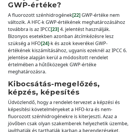
GWP-értéke?
A fluorozott szénhidrogének
[22]
GWP-értéke nem
változik. A HFC-k GWP-értékének meghatározásához
továbbra is az IPCC
[23]
4. jelentést használják.
Bizonyos esetekben azonban átcímkézésre lesz
szükség a HFO
[24]
-k és azok keverékei GWP-
értékének kiszámításához, ugyanis ezeknél az IPCC 6.
jelentése alapján kerül a módosított rendelet
értelmében a hűtőközegek GWP-értéke
meghatározásra.
Kibocsátás-megelőzés,
képzés, képesítés
Üdvözlendő, hogy a rendelet-tervezet a képzési és
képesítési követelményeket a HFO-kra és nem-
fluorozott szénhidrogénekre is kiterjeszti. Azaz a
jövőben csak olyan szakemberek helyezhetik üzembe,
javíthatják és tarthatják karban a berendezéseket,