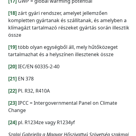
[17]
GWP = global warming potential
[18]
zárt gyári rendszer, amelyet jellemzően
kompletten gyártanak és szállítanak, és amelyben a
klímagázt tartalmazó részeket gyártás során illesztik
össze
[19]
több olyan egységből áll, mely hűtőközeget
tartalmazhat és a helyszínen illesztenek össze
[20]
IEC/EN 60335-2-40
[21]
EN 378
[22]
Pl. R32, R410A
[23]
IPCC = Intergovernmental Panel on Climate
Change
[24]
pl. R1234ze vagy R1234yf
Szalai Gabriella a Magyar Hőszivattyú Szövetség szakmai