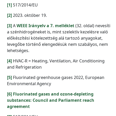
[1]
517/2014/EU
[2]
2023. október 19.
[3]
A
WEEE Irányelv a 7. melléklet
(32. oldal) nevesíti
a szénhidrogéneket is, mint szelektív kezelésre való
előkészítési kötelezettség alá tartozó anyagokat,
levegőbe történő elengedésük nem szabályos, nem
lehetséges.
[4]
HVAC-R = Heating, Ventilation, Air Conditioning
and Refrigeration
[5]
Fluorinated greenhouse gases 2022, European
Environmental Agency
[6]
Fluorinated gases and ozone-depleting
substances: Council and Parliament reach
agreement