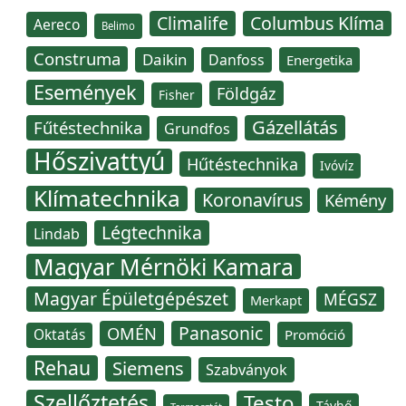
Climalife
Columbus Klíma
Aereco
Belimo
Construma
Daikin
Danfoss
Energetika
Események
Földgáz
Fisher
Gázellátás
Fűtéstechnika
Grundfos
Hőszivattyú
Hűtéstechnika
Ivóvíz
Klímatechnika
Koronavírus
Kémény
Légtechnika
Lindab
Magyar Mérnöki Kamara
Magyar Épületgépészet
MÉGSZ
Merkapt
Panasonic
OMÉN
Oktatás
Promóció
Rehau
Siemens
Szabványok
Szellőztetés
Testo
Távhő