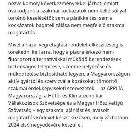
nézve komoly következményekkel járhat, emiatt
óvakodjunk a szakmai kockázatok nem kellő súllyal
történő kezelésétől: sem a pánikkeltés, sem a
kockázatok bagatellizálása nem megfelelő szakmai
magatartás.
Mivel a hazai végrehajtási rendelet elkészítéséig is
törekedni kell arra, hogy a piacra érkező nem-
fluorozott alternatívákkal működő berendezések
biztonságos telepítése, üzembe helyezése és
működtetése biztosítható legyen, a Magyarországon
aktív gyártói és szervizvállalkozásokat tömörítő
szakmai érdekképviseleti szervezetek – az APPLIA
Magyarország, a Hűtő- és Klímatechnikai
Vállakozások Szövetsége és a Magyar Hőszivattyú
Szövetség – egy szakmai ajánlást és javasolt
magatartás kódexet készít közösen, mely várhatóan
2024 első negyedévére készül el.