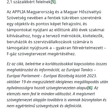
2,1 százalékért felelnek
[5]
.
Az APPLIA Magyarország és a Magyar Hőszivattyú
Szövetség nevében a fentiek tükrében szeretnénk
egy objektív és pontos képet felrajzolni, és
támpontokat nyújtani az előttünk álló évek szakmai
kihívásaihoz, hogy a tervező mérnökök, kivitelezők,
beruházók és szervizvállalkozások számára is
támogatást nyújtsunk a – gyakran félreértelmezett –
F-gáz szövegtervezet megértéséhez.
Ez az cikk, beleértve a korlátozásokkal kapcsolatos összes
meghatározást és információt, az Európai Tanács –
Európai Parlament – Európai Bizottság között 2023.
október 19-én megszületett ideiglenes megállapodás után
nyilvánosságra hozott szövegtervezeten alapul
[6]
. Az
elemzés nem fed le minden változást. A megismert
szövegtervezet alapján továbbra is vannak bizonytalan és
nem egyértelmű szövegrészek és definíciók.