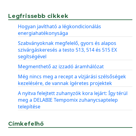
Legfrissebb cikkek
Hogyan javítható a légkondicionálás
energiahatékonysága
Szabványoknak megfelelő, gyors és alapos
szivárgáskeresés a testo 513, 514 és 515 EX
segítségével
Megmenthető az izzadó áramhálózat
Még nincs meg a recept a vízjárási szélsőségek
kezelésére, de vannak ígéretes projektek
A nyitva felejtett zuhanyzók kora lejárt: Így térül
meg a DELABIE Tempomix zuhanycsaptelep
telepítése
Címkefelhő