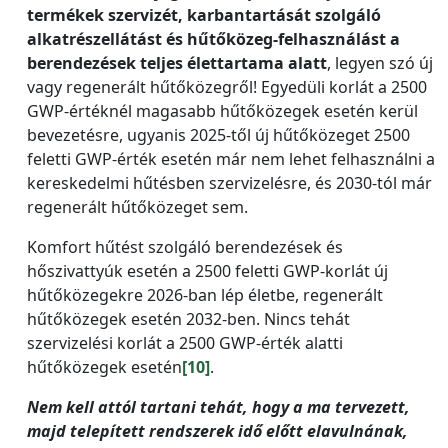
termékek szervizét, karbantartását szolgáló
alkatrészellátást és hűtőközeg-felhasználást a
berendezések teljes élettartama alatt
, legyen szó új
vagy regenerált hűtőközegről! Egyedüli korlát a 2500
GWP-értéknél magasabb hűtőközegek esetén kerül
bevezetésre, ugyanis 2025-től új hűtőközeget 2500
feletti GWP-érték esetén már nem lehet felhasználni a
kereskedelmi hűtésben szervizelésre, és 2030-tól már
regenerált hűtőközeget sem.
Komfort hűtést szolgáló berendezések és
hőszivattyúk esetén a 2500 feletti GWP-korlát új
hűtőközegekre 2026-ban lép életbe, regenerált
hűtőközegek esetén 2032-ben. Nincs tehát
szervizelési korlát a 2500 GWP-érték alatti
hűtőközegek esetén
[10]
.
Nem kell attól tartani tehát, hogy a ma tervezett,
majd telepített rendszerek idő előtt elavulnának,