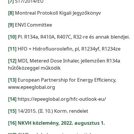
[7]
517/2014/EU
[8]
Montreal Protokoll Kigali Jegyzőkönyv
[9]
ENVI Committee
[10]
Pl. R134a, R410A, R407C, R32-re és annak blendjei.
[11]
HFO = Hidrofluoroolefin, pl, R1234yf, R1234ze
[12]
MDI, Metered Dose Inhaler, jellemzően R134a
hűtőközeggel működik
[13]
European Partnership for Energy Efficiency,
www.epeeglobal.org
[14]
https://epeeglobal.org/hfc-outlook-eu/
[15]
14/2015. (II. 10.) Korm. rendelet
[16]
NKVH közlemény, 2022. augusztus 1.