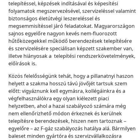
telepítéssel, képzések indításával és képesítési
folyamatok megszervezésével, szervizeléssel valamint
biztonságos életútvégi leszereléssel és
megsemmisítéssel járó feladatokat. Magyarországon
sajnos egyelőre nagyon kevés nem-fluorozott
hűtőközegekkel működő berendezések telepítésére
és szervizelésére speciálisan képzett szakember van,
illetve hiányosak a telepítési rendszerkövetelmények,
előírások is.
Közös felelősségünk tehát, hogy a pillanatnyi haszon
helyett a szakma hosszú távú jövőjét tartsuk szem
előtt: vigyáznunk kell egymásra, kollégáinkra és a
végfelhasználókra egy olyan kiélezett piaci
helyzetben, ahol a hazai szabályozó számára még
nem ellenőrizhető módon érkeznek és kerülnek
telepítésre berendezések, hiszen nem tartoznak –
egyelőre – az F-gáz szabályozás hatálya alá. Bármilyen
baleset minden gyártóra és szervizvállalkozásra