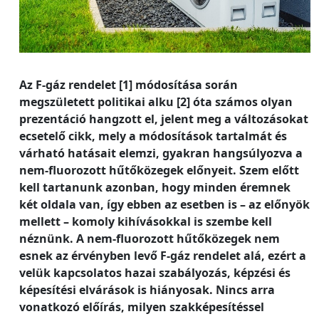
Az F-gáz rendelet [1] módosítása során
megszületett politikai alku [2] óta számos olyan
prezentáció hangzott el, jelent meg a változásokat
ecsetelő cikk, mely a módosítások tartalmát és
várható hatásait elemzi, gyakran hangsúlyozva a
nem-fluorozott hűtőközegek előnyeit. Szem előtt
kell tartanunk azonban, hogy minden éremnek
két oldala van, így ebben az esetben is – az előnyök
mellett – komoly kihívásokkal is szembe kell
néznünk. A nem-fluorozott hűtőközegek nem
esnek az érvényben levő F-gáz rendelet alá, ezért a
velük kapcsolatos hazai szabályozás, képzési és
képesítési elvárások is hiányosak. Nincs arra
vonatkozó előírás, milyen szakképesítéssel