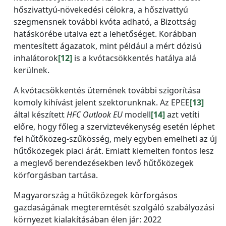
hőszivattyú-növekedési célokra, a hőszivattyú
szegmensnek további kvóta adható, a Bizottság
hatáskörébe utalva ezt a lehetőséget. Korábban
mentesített ágazatok, mint például a mért dózisú
inhalátorok
[12]
is a kvótacsökkentés hatálya alá
kerülnek.
A kvótacsökkentés ütemének további szigorítása
komoly kihívást jelent szektorunknak. Az EPEE
[13]
által készített
HFC Outlook EU
modell
[14]
azt vetíti
előre, hogy főleg a szerviztevékenység esetén léphet
fel hűtőközeg-szűkösség, mely egyben emelheti az új
hűtőközegek piaci árát. Emiatt kiemelten fontos lesz
a meglevő berendezésekben levő hűtőközegek
körforgásban tartása.
Magyarország a hűtőközegek körforgásos
gazdaságának megteremtését szolgáló szabályozási
környezet kialakításában élen jár: 2022