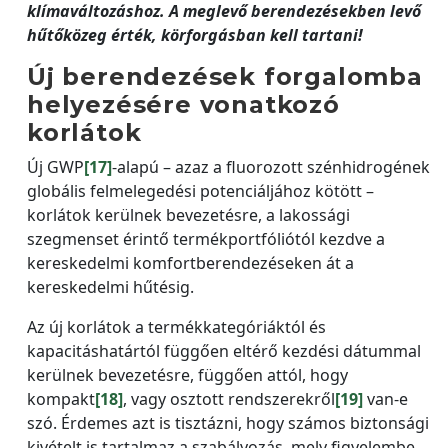
klímaváltozáshoz. A meglevő berendezésekben levő
hűtőközeg érték, körforgásban kell tartani!
Új berendezések forgalomba
helyezésére vonatkozó
korlátok
Új GWP
[17]
-alapú – azaz a fluorozott szénhidrogének
globális felmelegedési potenciáljához kötött –
korlátok kerülnek bevezetésre, a lakossági
szegmenset érintő termékportfóliótól kezdve a
kereskedelmi komfortberendezéseken át a
kereskedelmi hűtésig.
Az új korlátok a termékkategóriáktól és
kapacitáshatártól függően eltérő kezdési dátummal
kerülnek bevezetésre, függően attól, hogy
kompakt
[18]
, vagy osztott rendszerekről
[19]
van-e
szó. Érdemes azt is tisztázni, hogy számos biztonsági
kivételt is tartalmaz a szabályozás, mely figyelembe