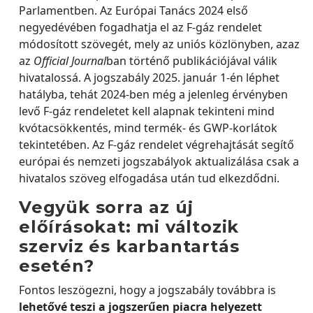
Parlamentben. Az Európai Tanács 2024 első
negyedévében fogadhatja el az F-gáz rendelet
módosított szövegét, mely az uniós közlönyben, azaz
az
Official Journal
ban történő publikációjával válik
hivatalossá. A jogszabály 2025. január 1-én léphet
hatályba, tehát 2024-ben még a jelenleg érvényben
levő F-gáz rendeletet kell alapnak tekinteni mind
kvótacsökkentés, mind termék- és GWP-korlátok
tekintetében. Az F-gáz rendelet végrehajtását segítő
európai és nemzeti jogszabályok aktualizálása csak a
hivatalos szöveg elfogadása után tud elkezdődni.
Vegyük sorra az új
előírásokat: mi változik
szerviz és karbantartás
esetén?
Fontos leszögezni, hogy a jogszabály továbbra is
lehetővé teszi a jogszerűen piacra helyezett