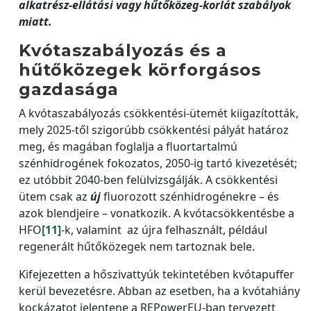
alkatrész-ellátási vagy hűtőközeg-korlát szabályok
miatt.
Kvótaszabályozás és a
hűtőközegek körforgásos
gazdasága
A kvótaszabályozás csökkentési-ütemét kiigazították,
mely 2025-től szigorúbb csökkentési pályát határoz
meg, és magában foglalja a fluortartalmú
szénhidrogének fokozatos, 2050-ig tartó kivezetését;
ez utóbbit 2040-ben felülvizsgálják. A csökkentési
ütem csak az
új
fluorozott szénhidrogénekre – és
azok blendjeire – vonatkozik. A kvótacsökkentésbe a
HFO
[11]
-k, valamint az újra felhasznált, például
regenerált hűtőközegek nem tartoznak bele.
Kifejezetten a hőszivattyúk tekintetében kvótapuffer
kerül bevezetésre. Abban az esetben, ha a kvótahiány
kockázatot jelentene a REPowerEU-ban tervezett