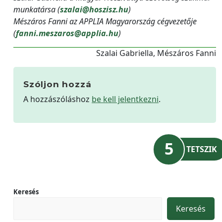
munkatársa (
szalai@hoszisz.hu
)
Mészáros Fanni az APPLIA Magyarország cégvezetője
(
fanni.meszaros@applia.hu
)
Szalai Gabriella, Mészáros Fanni
Szóljon hozzá
A hozzászóláshoz
be kell jelentkezni
.
5
TETSZIK
Keresés
Keresés