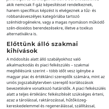
akik nemcsak F-gáz képesítéssel rendelkeznek,
hanem specifikus képzést is elvégeznek a tűz- és
robbanásveszélyes kategóriába tartozó
szénhidrogénekre, vagy a magas nyomáson működő
szén-dioxidos berendezésekre, illetve a toxikus
alternatívákra is.
Előttünk álló szakmai
kihívások
A módosítás alatt álló szabályokhoz való
alkalmazkodás és piaci felkészülés – szakmai
megítélésünk szerint – több időt vesz igénybe a
magyar piac és értéklánci szereplők számára, mint az
uniós jogszabálytervben szereplő korlátozások
bevezetésére vonatkozó határidők. A piaci felkészülés
alatt a teljes értéklánc felkészítését szükséges érteni,
azaz a tárolással, raktározással, hűtőközeg-
kereskedelemmel és regenerálással, szállítással,