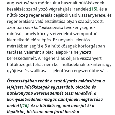
augusztusában módosult a használt hűtőközegek
kezelését szabályozó végrehajtási rendelet
[15]
, és a
hűtőközeg regenerálás céljából való visszanyerése, és
regenerálásra való elszállítása olyan szabályozott,
azonban
nem hulladékkezelési
tevékenységnek
minősül, amely környezetvédelmi szempontból
kiemelkedő előrelépés. Ez ugyanis jelentős
mértékben segíti elő a hűtőközegek körforgásban
tartását, valamint a piaci alapokra helyezett
kereskedelmét. A regenerálás céljára visszanyert
hűtőközeget tehát nem kell hulladéknak tekinteni, így
gyűjtése és szállítása is jelentősen egyszerűbbé vált.
Összességében tehát a szabályozás módosítása a
lefejtett hűtőközegek egyszerűbb, olcsóbb és
hatékonyabb kereskedelmét teszi lehetővé, a
környezetvédelem magas szintjének megtartása
mellett
[16]
. Az a hűtőközeg, ami nem jut ki a
légkörbe, biztosan nem járul hozzá a