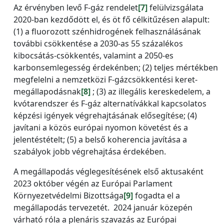
Az érvényben levő F-gáz rendelet
[7]
felülvizsgálata
2020-ban kezdődött el, és öt fő célkitűzésen alapult:
(1) a fluorozott szénhidrogének felhasználásának
további csökkentése a 2030-as 55 százalékos
kibocsátás-csökkentés, valamint a 2050-es
karbonsemlegesség érdekénben; (2) teljes mértékben
megfelelni a nemzetközi F-gázcsökkentési keret-
megállapodásnak
[8]
; (3) az illegális kereskedelem, a
kvótarendszer és F-gáz alternatívákkal kapcsolatos
képzési igények végrehajtásának elősegítése; (4)
javítani a közös európai nyomon követést és a
jelentéstételt; (5) a belső koherencia javítása a
szabályok jobb végrehajtása érdekében.
A megállapodás véglegesítésének első aktusaként
2023 október végén az Európai Parlament
Környezetvédelmi Bizottsága
[9]
fogadta el a
megállapodás tervezetét. 2024 január közepén
várható róla a plenáris szavazás az Európai