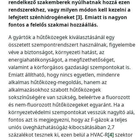
rendelkező szakemberek nyúlhatnak hozzá ezen
rendszerekhez, vagy milyen módon kell kezelni a
lefejtett szénhidrogéneket [3]. Emiatt is nagyon
fontos a felelős szakmai hozzáállás.
A gyártók a hűtőközegek kiválasztásánál egy
összetett szempontrendszert használnak, figyelembe
véve a biztonságot, környezeti hatást, az
energiahatékonyságot, a megfizethetőséget,
valamint a körforgásos gazdasági szempontokat is.
Emiatt állítható, hogy nincs egyetlen, mindenre
alkalmas hűtőközeg-megoldás, hanem az
alkalmazásokhoz szabott hűtőközegek
sokszínűségére van szükség, beleértve a fluorozott
és nem-fluorozott hűtőközegeket egyaránt. Ha a
környezetvédelmi szempontokat vesszük nagyító alá,
fontos azt is megjegyezni, hogy az F-gázok a teljes
uniós üvegházhatásúgáz-kibocsátásában 2,7
százalékot tesznek ki, ezen belül a HVAC-R
[4]
szektor