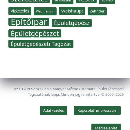
Termosztát
Weishaupt
Vízkezelés
Zehnder
Webinárium
Építőipar
Épületgépész
Épületgépészet
Épületgépészeti Tagozat
Az E-GÉPÉSZ szaklap a Magyar Mérnöki Kamara Épületképészeti
Tagozatának lapja. Minden jog fenntartva, © 2009–2026
Adatkezelés
Kapcsolat, impresszum
Médiaajánlat