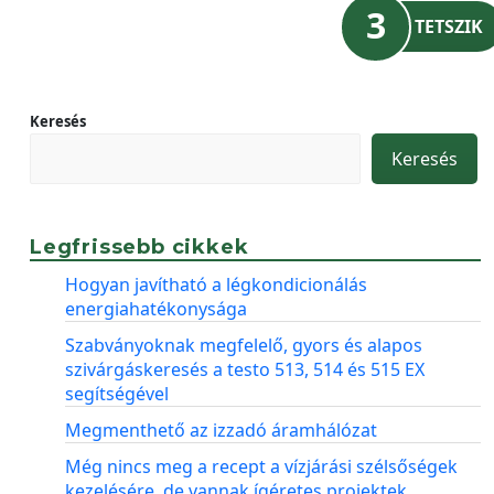
3
TETSZIK
Keresés
Keresés
Legfrissebb cikkek
Hogyan javítható a légkondicionálás
energiahatékonysága
Szabványoknak megfelelő, gyors és alapos
szivárgáskeresés a testo 513, 514 és 515 EX
segítségével
Megmenthető az izzadó áramhálózat
Még nincs meg a recept a vízjárási szélsőségek
kezelésére, de vannak ígéretes projektek