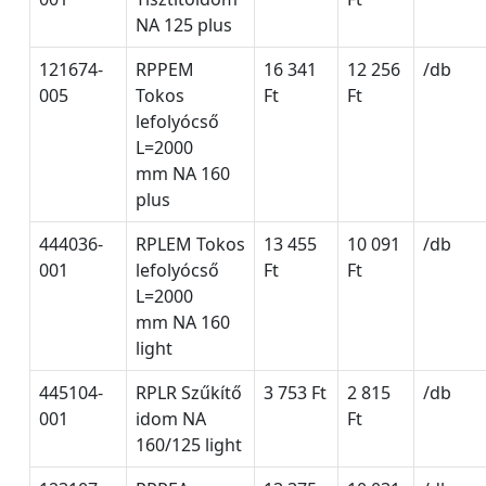
NA 125 plus
121674-
RPPEM
16 341
12 256
/db
005
Tokos
Ft
Ft
lefolyócső
L=2000
mm NA 160
plus
444036-
RPLEM Tokos
13 455
10 091
/db
001
lefolyócső
Ft
Ft
L=2000
mm NA 160
light
445104-
RPLR Szűkítő
3 753 Ft
2 815
/db
001
idom NA
Ft
160/125 light