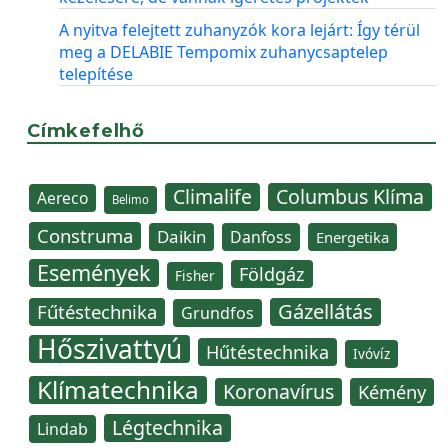
A nyitva felejtett zuhanyzók kora lejárt: Így térül
meg a DELABIE Tempomix zuhanycsaptelep
telepítése
Címkefelhő
Climalife
Columbus Klíma
Aereco
Belimo
Construma
Daikin
Danfoss
Energetika
Események
Földgáz
Fisher
Gázellátás
Fűtéstechnika
Grundfos
Hőszivattyú
Hűtéstechnika
Ivóvíz
Klímatechnika
Koronavírus
Kémény
Légtechnika
Lindab