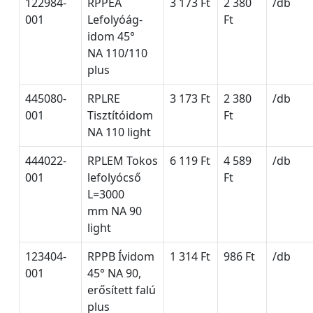
122984-
RPPEA
3 173 Ft
2 380
/db
001
Lefolyóág-
Ft
idom 45°
NA 110/110
plus
445080-
RPLRE
3 173 Ft
2 380
/db
001
Tisztítóidom
Ft
NA 110 light
444022-
RPLEM Tokos
6 119 Ft
4 589
/db
001
lefolyócső
Ft
L=3000
mm NA 90
light
123404-
RPPB Ívidom
1 314 Ft
986 Ft
/db
001
45° NA 90,
erősített falú
plus