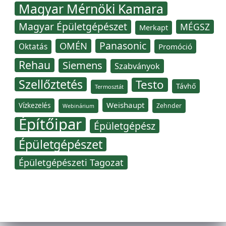
Magyar Mérnöki Kamara
Magyar Épületgépészet
MÉGSZ
Merkapt
Panasonic
OMÉN
Oktatás
Promóció
Rehau
Siemens
Szabványok
Szellőztetés
Testo
Távhő
Termosztát
Weishaupt
Vízkezelés
Zehnder
Webinárium
Építőipar
Épületgépész
Épületgépészet
Épületgépészeti Tagozat