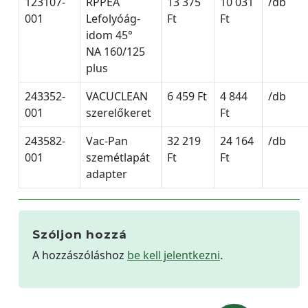
123107-
RPPEA
13 375
10 031
/db
001
Lefolyóág-
Ft
Ft
idom 45°
NA 160/125
plus
243352-
VACUCLEAN
6 459 Ft
4 844
/db
001
szerelőkeret
Ft
243582-
Vac-Pan
32 219
24 164
/db
001
szemétlapát
Ft
Ft
adapter
Szóljon hozzá
A hozzászóláshoz
be kell jelentkezni
.