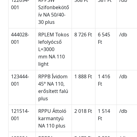
001
Szifonbekötő
ív NA 50/40-
30 plus
444028-
RPLEM Tokos
8 726 Ft
6 545
/db
001
lefolyócső
Ft
L=3000
mm NA 110
light
123444-
RPPB Ívidom
1 888 Ft
1 416
/db
001
45° NA 110,
Ft
erősített falú
plus
121514-
RPPU Áttoló
2 018 Ft
1 514
/db
001
karmantyú
Ft
NA 110 plus