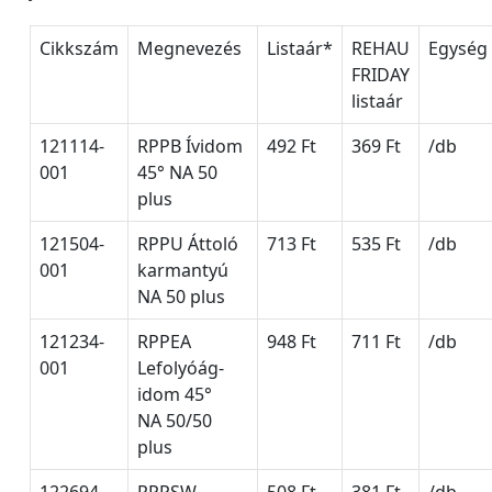
Cikkszám
Megnevezés
Listaár*
REHAU
Egység
FRIDAY
listaár
121114-
RPPB Ívidom
492 Ft
369 Ft
/db
001
45° NA 50
plus
121504-
RPPU Áttoló
713 Ft
535 Ft
/db
001
karmantyú
NA 50 plus
121234-
RPPEA
948 Ft
711 Ft
/db
001
Lefolyóág-
idom 45°
NA 50/50
plus
122694-
RPPSW
508 Ft
381 Ft
/db