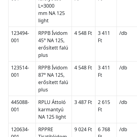
L=3000
mm NA 125
light
123494-
RPPB Ívidom
4 548 Ft
3 411
/db
001
45° NA 125,
Ft
erősített falú
plus
123514-
RPPB Ívidom
4 548 Ft
3 411
/db
001
87° NA 125,
Ft
erősített falú
plus
445088-
RPLU Áttoló
3 487 Ft
2 615
/db
001
karmantyú
Ft
NA 125 light
120634-
RPPRE
9 024 Ft
6 768
/db
001
Tisztítóidom
Ft