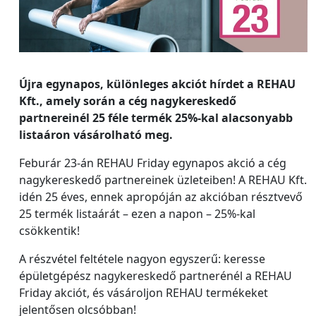
Újra egynapos, különleges akciót hírdet a REHAU
Kft., amely során a cég nagykereskedő
partnereinél 25 féle termék 25%-kal alacsonyabb
listaáron vásárolható meg.
Feburár 23-án REHAU Friday egynapos akció a cég
nagykereskedő partnereinek üzleteiben! A REHAU Kft.
idén 25 éves, ennek apropóján az akcióban résztvevő
25 termék listaárát – ezen a napon – 25%-kal
csökkentik!
A részvétel feltétele nagyon egyszerű: keresse
épületgépész nagykereskedő partnerénél a REHAU
Friday akciót, és vásároljon REHAU termékeket
jelentősen olcsóbban!