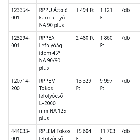
123354-
RPPU Áttoló
1 494 Ft
1 121
/db
001
karmantyú
Ft
NA 90 plus
123294-
RPPEA
2 480 Ft
1 860
/db
001
Lefolyóág-
Ft
idom 45°
NA 90/90
plus
120714-
RPPEM
13 329
9 997
/db
200
Tokos
Ft
Ft
lefolyócső
L=2000
mm NA 125
plus
444033-
RPLEM Tokos
15 604
11 703
/db
001
lefolyócső
Ft
Ft