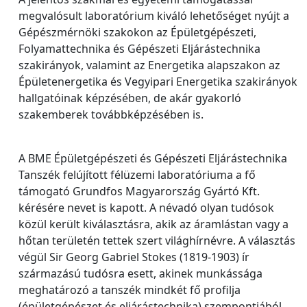
megvalósult laboratórium kiváló lehetőséget nyújt a
Gépészmérnöki szakokon az Épületgépészeti,
Folyamattechnika és Gépészeti Eljárástechnika
szakirányok, valamint az Energetika alapszakon az
Épületenergetika és Vegyipari Energetika szakirányok
hallgatóinak képzésében, de akár gyakorló
szakemberek továbbképzésében is.
A BME Épületgépészeti és Gépészeti Eljárástechnika
Tanszék felújított félüzemi laboratóriuma a fő
támogató Grundfos Magyarország Gyártó Kft.
kérésére nevet is kapott. A névadó olyan tudósok
közül került kiválasztásra, akik az áramlástan vagy a
hőtan területén tettek szert világhírnévre. A választás
végül Sir Georg Gabriel Stokes (1819-1903) ír
származású tudósra esett, akinek munkássága
meghatározó a tanszék mindkét fő profilja
(épületgépészet és eljárástechnika) szempontjából.