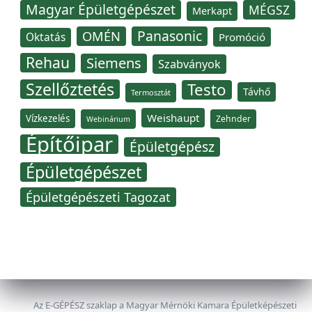
Magyar Épületgépészet
MÉGSZ
Merkapt
Panasonic
OMÉN
Oktatás
Promóció
Rehau
Siemens
Szabványok
Szellőztetés
Testo
Távhő
Termosztát
Weishaupt
Vízkezelés
Zehnder
Webinárium
Építőipar
Épületgépész
Épületgépészet
Épületgépészeti Tagozat
Az E-GÉPÉSZ szaklap a Magyar Mérnöki Kamara Épületképészeti