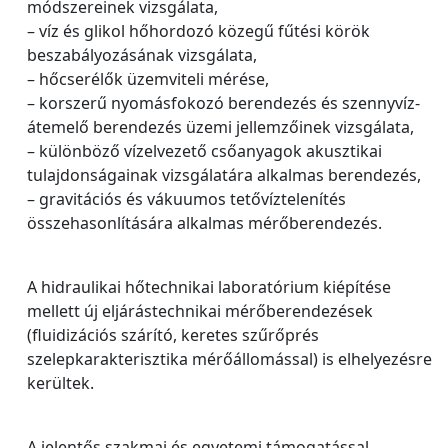
módszereinek vizsgálata,
– víz és glikol hőhordozó közegű fűtési körök
beszabályozásának vizsgálata,
– hőcserélők üzemviteli mérése,
– korszerű nyomásfokozó berendezés és szennyvíz-
átemelő berendezés üzemi jellemzőinek vizsgálata,
– különböző vízelvezető csőanyagok akusztikai
tulajdonságainak vizsgálatára alkalmas berendezés,
– gravitációs és vákuumos tetővíztelenítés
összehasonlítására alkalmas mérőberendezés.
A hidraulikai hőtechnikai laboratórium kiépítése
mellett új eljárástechnikai mérőberendezések
(fluidizációs szárító, keretes szűrőprés
szelepkarakterisztika mérőállomással) is elhelyezésre
kerültek.
A jelentős szakmai és egyetemi támogatással