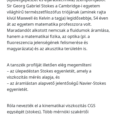
Sir Georg Gabriel Stokes a Cambridge-i egyetem
világhírű természetfilozófus triójának (aminek rajta
kívül Maxwell és Kelvin a tagja) legidősebbje, 54 éven
át az egyetem matematika professzora volt.
Maradandót alkotott nemcsak a fluidumok áramlása,
hanem a matematikai fizika, az optika (pl. a
fluoreszencia jelenségének felismerése és
magyarázata) és az akusztika területén is.
A tanszék profilját illetően elég megemlíteni
– az ülepedéstan Stokes egyenletét, amely a
viszkozitás mérés alapja, és
– az áramlástan alapvető jelentőségű Navier-Stokes
egyenletét.
Róla nevezték el a kinematikai viszkozitás CGS
egységét (stokes). Több mérnöki szakértői