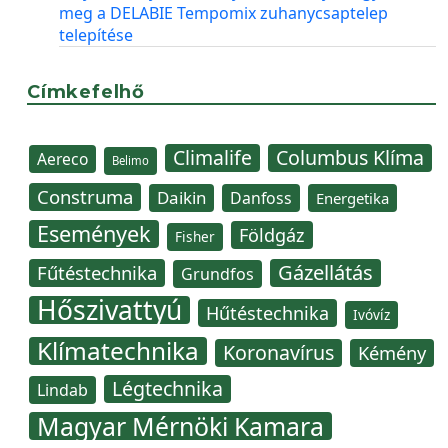
meg a DELABIE Tempomix zuhanycsaptelep
telepítése
Címkefelhő
Climalife
Columbus Klíma
Aereco
Belimo
Construma
Daikin
Danfoss
Energetika
Események
Földgáz
Fisher
Gázellátás
Fűtéstechnika
Grundfos
Hőszivattyú
Hűtéstechnika
Ivóvíz
Klímatechnika
Koronavírus
Kémény
Légtechnika
Lindab
Magyar Mérnöki Kamara