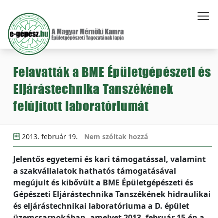
Felavatták a BME Épületgépészeti és
Eljárástechnika Tanszékének
felújított laboratóriumát
2013. február 19.
Nem szóltak hozzá
Jelentős egyetemi és kari támogatással, valamint
a szakvállalatok hathatós támogatásával
megújult és kibővült a BME Épületgépészeti és
Gépészeti Eljárástechnika Tanszékének hidraulikai
és eljárástechnikai laboratóriuma a D. épület
üzemcsarnokában, amelyet 2013. február 15-én a