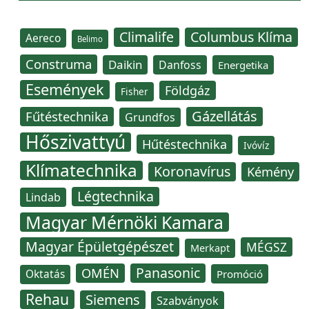
Climalife
Columbus Klíma
Aereco
Belimo
Construma
Daikin
Danfoss
Energetika
Események
Földgáz
Fisher
Gázellátás
Fűtéstechnika
Grundfos
Hőszivattyú
Hűtéstechnika
Ivóvíz
Klímatechnika
Koronavírus
Kémény
Légtechnika
Lindab
Magyar Mérnöki Kamara
Magyar Épületgépészet
MÉGSZ
Merkapt
Panasonic
OMÉN
Oktatás
Promóció
Rehau
Siemens
Szabványok