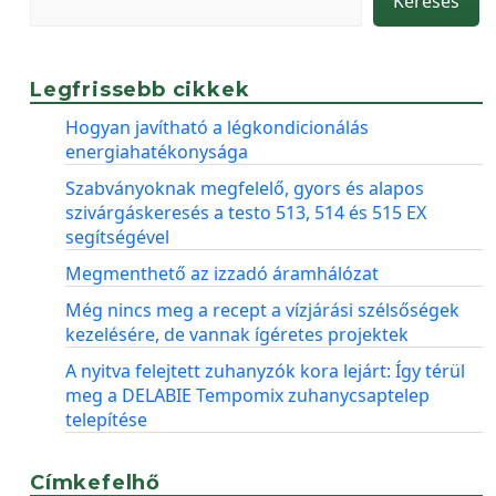
Keresés
Legfrissebb cikkek
Hogyan javítható a légkondicionálás
energiahatékonysága
Szabványoknak megfelelő, gyors és alapos
szivárgáskeresés a testo 513, 514 és 515 EX
segítségével
Megmenthető az izzadó áramhálózat
Még nincs meg a recept a vízjárási szélsőségek
kezelésére, de vannak ígéretes projektek
A nyitva felejtett zuhanyzók kora lejárt: Így térül
meg a DELABIE Tempomix zuhanycsaptelep
telepítése
Címkefelhő