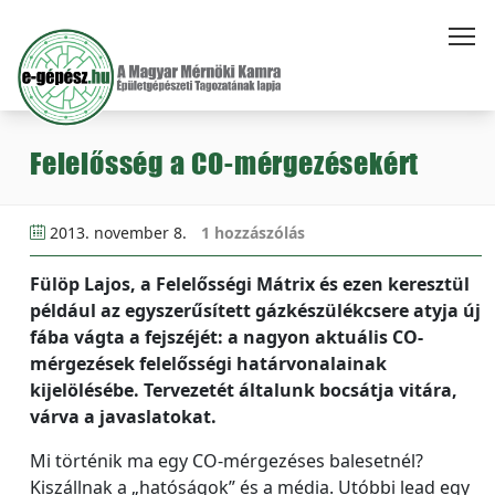
Felelősség a CO-mérgezésekért
2013. november 8.
1 hozzászólás
Fülöp Lajos, a Felelősségi Mátrix és ezen keresztül
például az egyszerűsített gázkészülékcsere atyja új
fába vágta a fejszéjét: a nagyon aktuális CO-
mérgezések felelősségi határvonalainak
kijelölésébe. Tervezetét általunk bocsátja vitára,
várva a javaslatokat.
Mi történik ma egy CO-mérgezéses balesetnél?
Kiszállnak a „hatóságok” és a média. Utóbbi lead egy