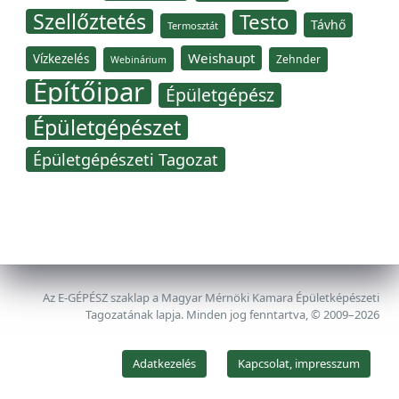
Szellőztetés
Testo
Távhő
Termosztát
Weishaupt
Vízkezelés
Zehnder
Webinárium
Építőipar
Épületgépész
Épületgépészet
Épületgépészeti Tagozat
Az E-GÉPÉSZ szaklap a Magyar Mérnöki Kamara Épületképészeti
Tagozatának lapja. Minden jog fenntartva, © 2009–2026
Adatkezelés
Kapcsolat, impresszum