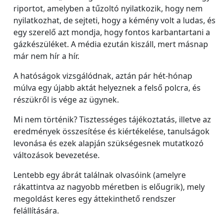
riportot, amelyben a tűzoltó nyilatkozik, hogy nem
nyilatkozhat, de sejteti, hogy a kémény volt a ludas, és
egy szerelő azt mondja, hogy fontos karbantartani a
gázkészüléket. A média ezután kiszáll, mert másnap
már nem hír a hír.
A hatóságok vizsgálódnak, aztán pár hét-hónap
múlva egy újabb aktát helyeznek a felső polcra, és
részükről is vége az ügynek.
Mi nem történik? Tisztességes tájékoztatás, illetve az
eredmények összesítése és kiértékelése, tanulságok
levonása és ezek alapján szükségesnek mutatkozó
változások bevezetése.
Lentebb egy ábrát találnak olvasóink (amelyre
rákattintva az nagyobb méretben is előugrik), mely
megoldást keres egy áttekinthető rendszer
felállítására.