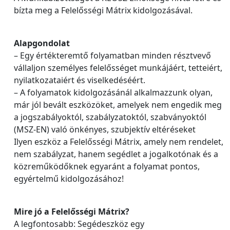
bízta meg a Felelősségi Mátrix kidolgozásával.
Alapgondolat
– Egy értékteremtő folyamatban minden résztvevő
vállaljon személyes felelősséget munkájáért, tetteiért,
nyilatkozataiért és viselkedéséért.
– A folyamatok kidolgozásánál alkalmazzunk olyan,
már jól bevált eszközöket, amelyek nem engedik meg
a jogszabályoktól, szabályzatoktól, szabványoktól
(MSZ-EN) való önkényes, szubjektív eltéréseket
Ilyen eszköz a Felelősségi Mátrix, amely nem rendelet,
nem szabályzat, hanem segédlet a jogalkotónak és a
közreműködőknek egyaránt a folyamat pontos,
egyértelmű kidolgozásához!
Mire jó a Felelősségi Mátrix?
A legfontosabb: Segédeszköz egy