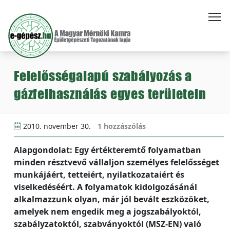
Felelősségalapú szabályozás a
gázfelhasználás egyes területein
2010. november 30.
1 hozzászólás
Alapgondolat: Egy értékteremtő folyamatban
minden résztvevő vállaljon személyes felelősséget
munkájáért, tetteiért, nyilatkozataiért és
viselkedéséért. A folyamatok kidolgozásánál
alkalmazzunk olyan, már jól bevált eszközöket,
amelyek nem engedik meg a jogszabályoktól,
szabályzatoktól, szabványoktól (MSZ-EN) való