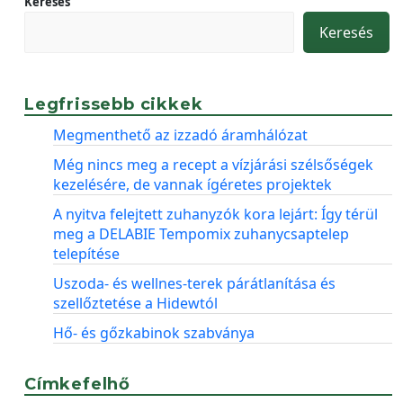
Keresés
Keresés
Legfrissebb cikkek
Megmenthető az izzadó áramhálózat
Még nincs meg a recept a vízjárási szélsőségek
kezelésére, de vannak ígéretes projektek
A nyitva felejtett zuhanyzók kora lejárt: Így térül
meg a DELABIE Tempomix zuhanycsaptelep
telepítése
Uszoda- és wellnes-terek párátlanítása és
szellőztetése a Hidewtól
Hő- és gőzkabinok szabványa
Címkefelhő