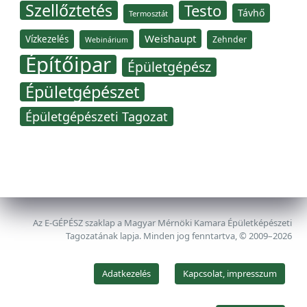
Szellőztetés
Testo
Távhő
Termosztát
Weishaupt
Vízkezelés
Zehnder
Webinárium
Építőipar
Épületgépész
Épületgépészet
Épületgépészeti Tagozat
Az E-GÉPÉSZ szaklap a Magyar Mérnöki Kamara Épületképészeti
Tagozatának lapja. Minden jog fenntartva, © 2009–2026
Adatkezelés
Kapcsolat, impresszum