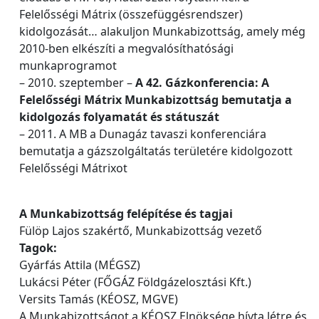
Felelősségi Mátrix (összefüggésrendszer)
kidolgozását… alakuljon Munkabizottság, amely még
2010-ben elkészíti a megvalósíthatósági
munkaprogramot
– 2010. szeptember –
A 42. Gázkonferencia: A
Felelősségi Mátrix Munkabizottság bemutatja a
kidolgozás folyamatát és státuszát
– 2011. A MB a Dunagáz tavaszi konferenciára
bemutatja a gázszolgáltatás területére kidolgozott
Felelősségi Mátrixot
A Munkabizottság felépítése és tagjai
Fülöp Lajos szakértő, Munkabizottság vezető
Tagok:
Gyárfás Attila (MÉGSZ)
Lukácsi Péter (FŐGÁZ Földgázelosztási Kft.)
Versits Tamás (KÉOSZ, MGVE)
A Munkabizottságot a KÉOSZ Elnöksége hívta létre és