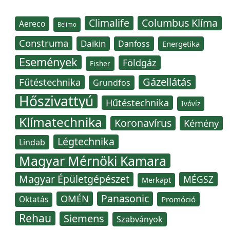
Climalife
Columbus Klíma
Aereco
Belimo
Construma
Daikin
Danfoss
Energetika
Események
Földgáz
Fisher
Gázellátás
Fűtéstechnika
Grundfos
Hőszivattyú
Hűtéstechnika
Ivóvíz
Klímatechnika
Koronavírus
Kémény
Légtechnika
Lindab
Magyar Mérnöki Kamara
Magyar Épületgépészet
MÉGSZ
Merkapt
Panasonic
OMÉN
Oktatás
Promóció
Rehau
Siemens
Szabványok