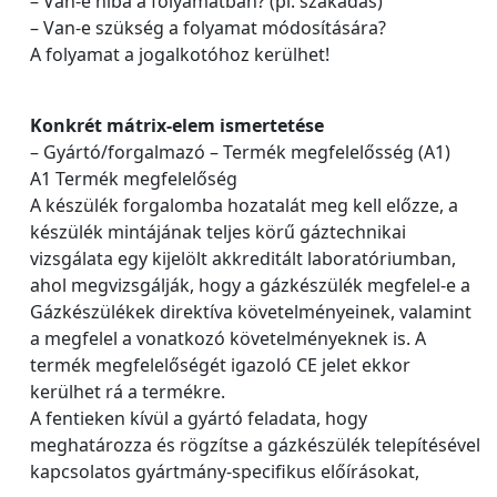
– Van-e hiba a folyamatban? (pl. szakadás)
– Van-e szükség a folyamat módosítására?
A folyamat a jogalkotóhoz kerülhet!
Konkrét mátrix-elem ismertetése
– Gyártó/forgalmazó – Termék megfelelősség (A1)
A1 Termék megfelelőség
A készülék forgalomba hozatalát meg kell előzze, a
készülék mintájának teljes körű gáztechnikai
vizsgálata egy kijelölt akkreditált laboratóriumban,
ahol megvizsgálják, hogy a gázkészülék megfelel-e a
Gázkészülékek direktíva követelményeinek, valamint
a megfelel a vonatkozó követelményeknek is. A
termék megfelelőségét igazoló CE jelet ekkor
kerülhet rá a termékre.
A fentieken kívül a gyártó feladata, hogy
meghatározza és rögzítse a gázkészülék telepítésével
kapcsolatos gyártmány-specifikus előírásokat,