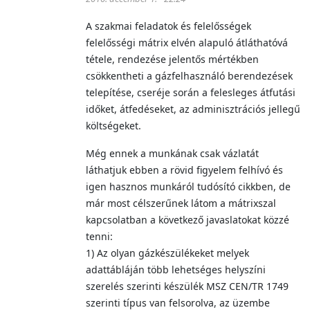
A szakmai feladatok és felelősségek
felelősségi mátrix elvén alapuló átláthatóvá
tétele, rendezése jelentős mértékben
csökkentheti a gázfelhasználó berendezések
telepítése, cseréje során a felesleges átfutási
időket, átfedéseket, az adminisztrációs jellegű
költségeket.
Még ennek a munkának csak vázlatát
láthatjuk ebben a rövid figyelem felhívó és
igen hasznos munkáról tudósító cikkben, de
már most célszerűnek látom a mátrixszal
kapcsolatban a következő javaslatokat közzé
tenni:
1) Az olyan gázkészülékeket melyek
adattábláján több lehetséges helyszíni
szerelés szerinti készülék MSZ CEN/TR 1749
szerinti típus van felsorolva, az üzembe