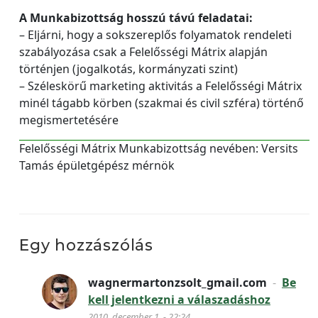
A Munkabizottság hosszú távú feladatai:
– Eljárni, hogy a sokszereplős folyamatok rendeleti
szabályozása csak a Felelősségi Mátrix alapján
történjen (jogalkotás, kormányzati szint)
– Széleskörű marketing aktivitás a Felelősségi Mátrix
minél tágabb körben (szakmai és civil szféra) történő
megismertetésére
Felelősségi Mátrix Munkabizottság nevében: Versits
Tamás épületgépész mérnök
Egy hozzászólás
wagnermartonzsolt_gmail.com
-
Be
kell jelentkezni a válaszadáshoz
2010. december 1. - 22:24