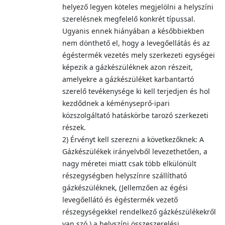
helyező legyen köteles megjelölni a helyszíni
szerelésnek megfelelő konkrét típussal.
Ugyanis ennek hiányában a későbbiekben
nem dönthető el, hogy a levegőellátás és az
égéstermék vezetés mely szerkezeti egységei
képezik a gázkészüléknek azon részeit,
amelyekre a gázkészüléket karbantartó
szerelő tevékenysége ki kell terjedjen és hol
kezdődnek a kéményseprő-ipari
közszolgáltató hatáskörbe tarozó szerkezeti
részek.
2) Érvényt kell szerezni a következőknek: A
Gázkészülékek irányelvből levezethetően, a
nagy méretei miatt csak több elkülönült
részegységben helyszínre szállítható
gázkészüléknek, (Jellemzően az égési
levegőellátó és égéstermék vezető
részegységekkel rendelkező gázkészülékekről
van szó.) a helyszíni összeszerelési