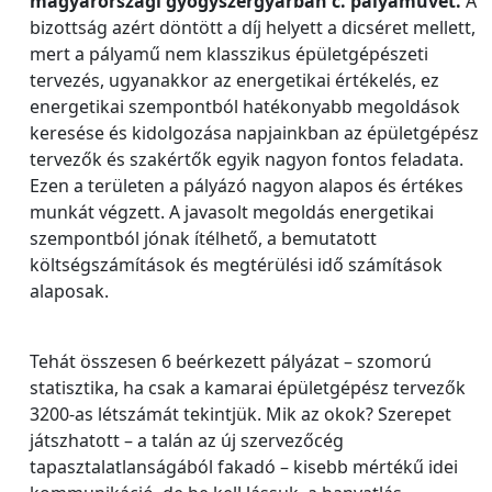
magyarországi gyógyszergyárban c. pályaművét.
A
bizottság azért döntött a díj helyett a dicséret mellett,
mert a pályamű nem klasszikus épületgépészeti
tervezés, ugyanakkor az energetikai értékelés, ez
energetikai szempontból hatékonyabb megoldások
keresése és kidolgozása napjainkban az épületgépész
tervezők és szakértők egyik nagyon fontos feladata.
Ezen a területen a pályázó nagyon alapos és értékes
munkát végzett. A javasolt megoldás energetikai
szempontból jónak ítélhető, a bemutatott
költségszámítások és megtérülési idő számítások
alaposak.
Tehát összesen 6 beérkezett pályázat – szomorú
statisztika, ha csak a kamarai épületgépész tervezők
3200-as létszámát tekintjük. Mik az okok? Szerepet
játszhatott – a talán az új szervezőcég
tapasztalatlanságából fakadó – kisebb mértékű idei