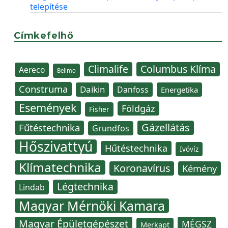
telepítése
Címkefelhő
Climalife
Columbus Klíma
Aereco
Belimo
Construma
Daikin
Danfoss
Energetika
Események
Földgáz
Fisher
Gázellátás
Fűtéstechnika
Grundfos
Hőszivattyú
Hűtéstechnika
Ivóvíz
Klímatechnika
Koronavírus
Kémény
Légtechnika
Lindab
Magyar Mérnöki Kamara
Magyar Épületgépészet
MÉGSZ
Merkapt