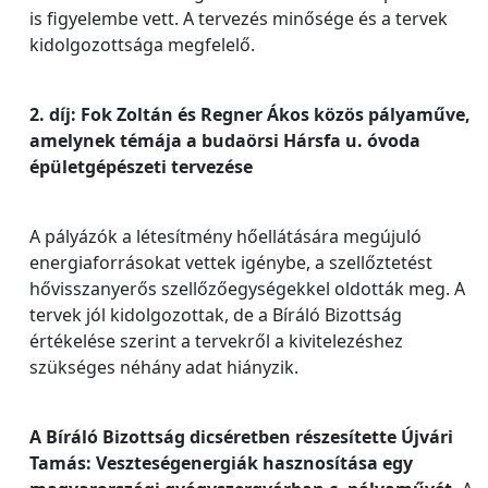
is figyelembe vett. A tervezés minősége és a tervek
kidolgozottsága megfelelő.
2. díj: Fok Zoltán és Regner Ákos közös pályaműve,
amelynek témája a budaörsi Hársfa u. óvoda
épületgépészeti tervezése
A pályázók a létesítmény hőellátására megújuló
energiaforrásokat vettek igénybe, a szellőztetést
hővisszanyerős szellőzőegységekkel oldották meg. A
tervek jól kidolgozottak, de a Bíráló Bizottság
értékelése szerint a tervekről a kivitelezéshez
szükséges néhány adat hiányzik.
A Bíráló Bizottság dicséretben részesítette Újvári
Tamás: Veszteségenergiák hasznosítása egy