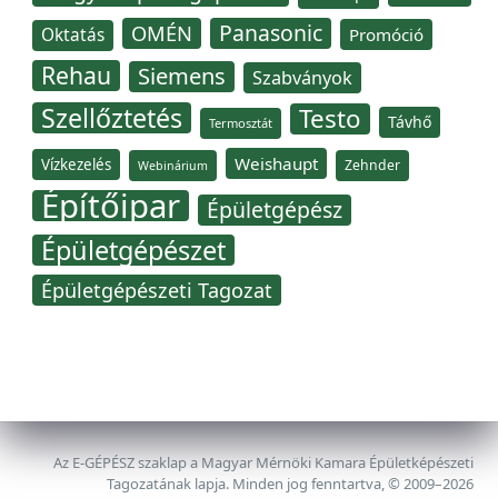
Panasonic
OMÉN
Oktatás
Promóció
Rehau
Siemens
Szabványok
Szellőztetés
Testo
Távhő
Termosztát
Weishaupt
Vízkezelés
Zehnder
Webinárium
Építőipar
Épületgépész
Épületgépészet
Épületgépészeti Tagozat
Az E-GÉPÉSZ szaklap a Magyar Mérnöki Kamara Épületképészeti
Tagozatának lapja. Minden jog fenntartva, © 2009–2026