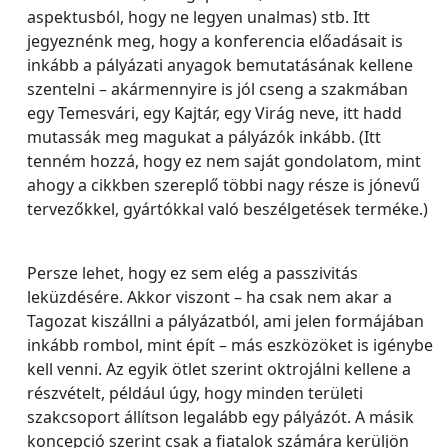
aspektusból, hogy ne legyen unalmas) stb. Itt
jegyeznénk meg, hogy a konferencia előadásait is
inkább a pályázati anyagok bemutatásának kellene
szentelni – akármennyire is jól cseng a szakmában
egy Temesvári, egy Kajtár, egy Virág neve, itt hadd
mutassák meg magukat a pályázók inkább. (Itt
tenném hozzá, hogy ez nem saját gondolatom, mint
ahogy a cikkben szereplő többi nagy része is jónevű
tervezőkkel, gyártókkal való beszélgetések terméke.)
Persze lehet, hogy ez sem elég a passzivitás
leküzdésére. Akkor viszont – ha csak nem akar a
Tagozat kiszállni a pályázatból, ami jelen formájában
inkább rombol, mint épít – más eszközöket is igénybe
kell venni. Az egyik ötlet szerint oktrojálni kellene a
részvételt, például úgy, hogy minden területi
szakcsoport állítson legalább egy pályázót. A másik
koncepció szerint csak a fiatalok számára kerüljön