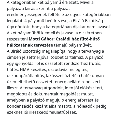
A kategóriában két pályamű érkezett. Mivel a
pályázati kiírás szerint a pályázat
eredményességének feltétele az egyes kategóriákban
legalább 4 pályamű beérkezése, a Bíráló Bizottság
úgy döntött, hogy a kategóriában díjakat nem javasol.
A két pályaműből kiemeli és javasolja dicséretben
részesíteni
Mottl Gábor: Családi ház fűtő-hűtő
hálózatának tervezése
témájú pályaművét.
A Bíráló Bizottság megállapítja, hogy a tervanyag a
címben jelzettnél jóval többet tartalmaz. A pályázó
egy igényoldalról is összetett rendszerhez (fűtés,
hűtés, HMV-készítés, uszodavíz-melegítés,
uszodapárátlanítás, lakásszellőztetés) hatékonyan
üzemeltethető összetett energiaellátó rendszert
illeszt. A tervanyag átgondolt, igen jól előkészített,
megoldott és dokumentált megoldást mutat,
amelyben a pályázó megújuló energiaforrást és
kondenzációs kazánt alkalmazott, a hőleadók pedig
ezekhez jól illeszkedő felületfűtések.