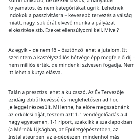
kommunikáció, de be kell lássuk, a hanyatlás
folyamatos, és nem kategóriákat ugrik. Lehetnek
indokok a passzivitásra – kevesebb tervezés a válság
miatt, nagy, sok órát elvevő munka a pályázat
elkészítése stb. Ezeket ellensúlyozni kell. Mivel?
Az egyik – de nem fő – ösztönző lehet a jutalom. Itt
szerintem a kastélyszállós hétvége épp megfelelő díj –
nem milliós érték, de mindenki szívesen fogadja. Nem
itt lehet a kutya elásva.
Talán a presztízs lehet a kulcsszó. Az Év Tervezője
ezidáig ebből kevéssé és meglehetősen ad hoc
jelleggel részesült. Mi lenne, ha előre megszabnánk
az erkölcsi díját, teszem azt: 1-1 vendégelőadás a 4
nagy egyetemen, 1-1 riport, szakcikk a szaklapokban
(a Mérnök Újságban, az Épületgépészetben, az
Installateurben, az e-gépészen, mindenhol más