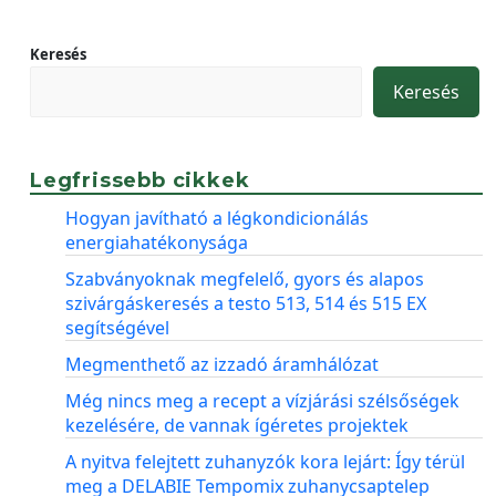
Keresés
Keresés
Legfrissebb cikkek
Hogyan javítható a légkondicionálás
energiahatékonysága
Szabványoknak megfelelő, gyors és alapos
szivárgáskeresés a testo 513, 514 és 515 EX
segítségével
Megmenthető az izzadó áramhálózat
Még nincs meg a recept a vízjárási szélsőségek
kezelésére, de vannak ígéretes projektek
A nyitva felejtett zuhanyzók kora lejárt: Így térül
meg a DELABIE Tempomix zuhanycsaptelep