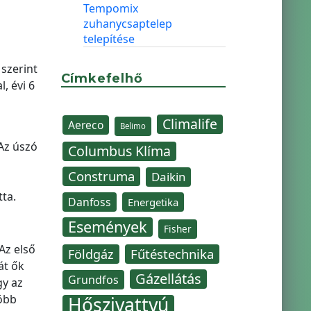
Tempomix
zuhanycsaptelep
telepítése
 szerint
Címkefelhő
, évi 6
Climalife
Aereco
Belimo
 Az úszó
Columbus Klíma
Construma
Daikin
tta.
Danfoss
Energetika
Események
Fisher
Az első
Fűtéstechnika
Földgáz
át ők
Gázellátás
Grundfos
gy az
öbb
Hőszivattyú