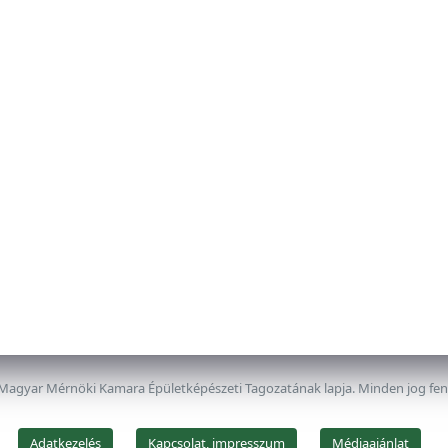
 Magyar Mérnöki Kamara Épületképészeti Tagozatának lapja. Minden jog fe
Adatkezelés
Kapcsolat, impresszum
Médiaajánlat