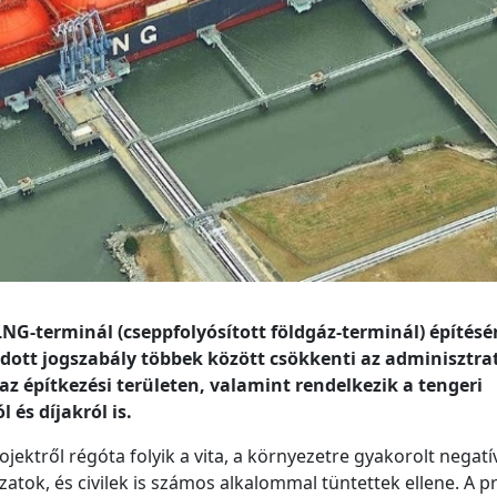
NG-terminál (cseppfolyósított földgáz-terminál) építés
gadott jogszabály többek között csökkenti az adminisztra
az építkezési területen, valamint rendelkezik a tengeri
 és díjakról is.
ektről régóta folyik a vita, a környezetre gyakorolt negatí
zatok, és civilek is számos alkalommal tüntettek ellene. A p