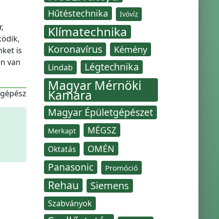
Hűtéstechnika
Ivóvíz
,
Klímatechnika
ödik,
Koronavírus
Kémény
ket is
en van
Légtechnika
Lindab
Magyar Mérnöki
Kamara
-gépész
Magyar Épületgépészet
MÉGSZ
Merkapt
OMÉN
Oktatás
Panasonic
Promóció
Rehau
Siemens
Szabványok