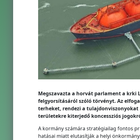
Megszavazta a horvát parlament a krki L
felgyorsításáról szóló törvényt. Az elfo
terheket, rendezi a tulajdonviszonyokat 
területekre kiterjedő koncessziós jogokról
A kormány számára stratégiailag fontos proj
hatásai miatt elutasítják a helyi önkormány