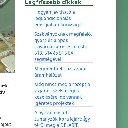
Legfrissebb cikkek
Hogyan javítható a
légkondicionálás
energiahatékonysága
Szabványoknak megfelelő,
gyors és alapos
szivárgáskeresés a testo
513, 514 és 515 EX
segítségével
Megmenthető az izzadó
áramhálózat
Még nincs meg a recept a
ének
vízjárási szélsőségek
tív
kezelésére, de vannak
ígéretes projektek
A nyitva felejtett
v
zuhanyzók kora lejárt: Így
rojekt
térül meg a DELABIE