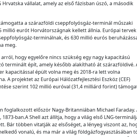
G Hrvatska vállalat, amely az első fázisban úszó, a második
 támogatta a szárazföldi cseppfolyósgáz-terminál műszaki
millió eurót Horvátországnak kellett állnia. Európai tervek
 cseppfolyósgáz-terminálnak, és 630 millió eurós beruházással
na meg.
 arról, hogy egyelőre nincs szükség egy nagy kapacitású
ó terminált épít, amely később alakítható át szárazföldivé.
r kapacitással épült volna meg és 2018-ra lett volna
a. A projektet az Európai Hálózatfejlesztési Eszköz (CEF)
ése szerint 102 millió euróval (31,4 milliárd forint) támoga
n foglalkozott először Nagy-Britanniában Michael Faraday. 
873-ban.A Shell azt állítja, hogy a világ első LNG-terminálj
t. Bár többen vitatják az elsőséget, a lényeg viszont az, ho
elkedő vonalú, és ma már a világ földgázfogyasztásában t