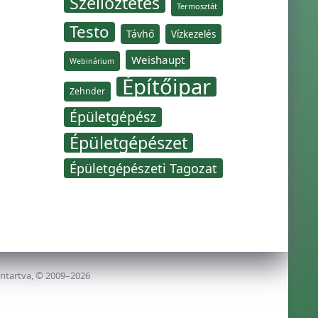
Szellőztetés
Termosztát
Testo
Távhő
Vízkezelés
Weishaupt
Webinárium
Építőipar
Zehnder
Épületgépész
Épületgépészet
Épületgépészeti Tagozat
nntartva, © 2009–2026