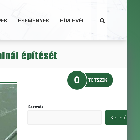
|
REK
ESEMÉNYEK
HÍRLEVÉL
minál építését
0
TETSZIK
Keresés
Keresés