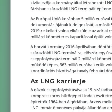
kivitelezője a kormány által létrehozott LN
fázisban szárazföldi LNG terminált építene.
Az Európai Unió korábban 5 millió euróval
dokumentációjának kidolgozását, a másik 5 
2019-re kellett volna elkészülnie az adriai
milliárd köbméteres kapacitással épült vol
A horvát kormány 2016 áprilisában döntött
szárazföldi LNG-terminálra, először egy úsz
cseppfolyósgáz-terminál 2 milliárd köbméte
működőképes, 363 millió euróba került voln
koordinációs bizottsága tavaly februári dönt
Az LNG karrierje
A gázok cseppfolyósításával a 19. századba
kompresszoros hűtőgépet Linde készítette, 1
építették 1964-ben Algériában, Arzew mellet
LNG immár ötvenéves pályája állandóan em