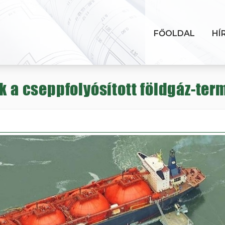
FŐOLDAL
HÍ
k a cseppfolyósított földgáz-ter