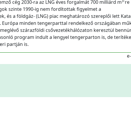
3-
emző cég 2030-ra az LNG éves forgalmát 700 milliárd m
re
ágok szinte 1990-ig nem fordítottak figyelmet a
, és a földgáz- (LNG) piac meghatározó szereplői lett Katar
n. Európa minden tengerparttal rendelkező országában műk
 A meglévő szárazföldi csővezetékhálózaton keresztül bennün
asonló program indult a lengyel tengerparton is, de teríték
i partján is.
e