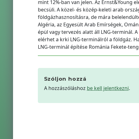
mint 12%-ban van jelen. Az Ernst&Young el
becsüli. A közel- és közép-keleti arab orsz
földgázhasznosításra, de mára belelendültek
Algéria, az Egyesült Arab Emírségek, Omá
épül vagy tervezés alatt áll LNG-terminál.
elérhet a krki LNG-terminálról a földgáz. H
LNG-terminál építése Románia Fekete-tenger
Szóljon hozzá
A hozzászóláshoz
be kell jelentkezni
.