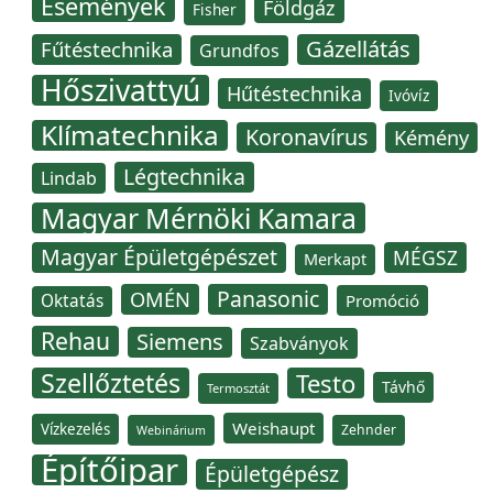
Események
Földgáz
Fisher
Gázellátás
Fűtéstechnika
Grundfos
Hőszivattyú
Hűtéstechnika
Ivóvíz
Klímatechnika
Koronavírus
Kémény
Légtechnika
Lindab
Magyar Mérnöki Kamara
Magyar Épületgépészet
MÉGSZ
Merkapt
Panasonic
OMÉN
Oktatás
Promóció
Rehau
Siemens
Szabványok
Szellőztetés
Testo
Távhő
Termosztát
Weishaupt
Vízkezelés
Zehnder
Webinárium
Építőipar
Épületgépész