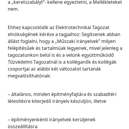
a „keretszabályt”- kellene egyeztetni, a Mellékleteket
nem.
Ehhez kapcsolódik az Elektrotechnikai Tagozat
elnökségének kérése a tagjaihoz: Segítsenek abban
állást foglalni, hogy a „Műszaki irányelvek” milyen
felépítésűek és tartalmúak legyenek, mivel jelenleg a
tagozatunkon belül is és a velünk együttműködő
Tűzvédelmi Tagozatnál is a kolléganők és kollégák
csoportjai az alábbi két változatot tartanák
megvalósíthatónak:
– általános, minden építményfajtára és szabadtéri
létesítésre kiterjedő irányelv készüljön, illetve
– építményenkénti irányelvek kerüljenek
összeállításra