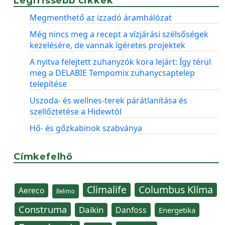
Legfrissebb cikkek
Megmenthető az izzadó áramhálózat
Még nincs meg a recept a vízjárási szélsőségek
kezelésére, de vannak ígéretes projektek
A nyitva felejtett zuhanyzók kora lejárt: Így térül
meg a DELABIE Tempomix zuhanycsaptelep
telepítése
Uszoda- és wellnes-terek párátlanítása és
szellőztetése a Hidewtól
Hő- és gőzkabinok szabványa
Címkefelhő
Climalife
Columbus Klíma
Aereco
Belimo
Construma
Daikin
Danfoss
Energetika