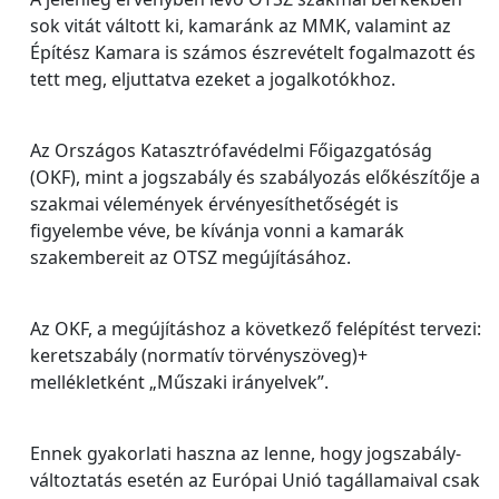
sok vitát váltott ki, kamaránk az MMK, valamint az
Építész Kamara is számos észrevételt fogalmazott és
tett meg, eljuttatva ezeket a jogalkotókhoz.
Az Országos Katasztrófavédelmi Főigazgatóság
(OKF), mint a jogszabály és szabályozás előkészítője a
szakmai vélemények érvényesíthetőségét is
figyelembe véve, be kívánja vonni a kamarák
szakembereit az OTSZ megújításához.
Az OKF, a megújításhoz a következő felépítést tervezi:
keretszabály (normatív törvényszöveg)+
mellékletként „Műszaki irányelvek”.
Ennek gyakorlati haszna az lenne, hogy jogszabály-
változtatás esetén az Európai Unió tagállamaival csak