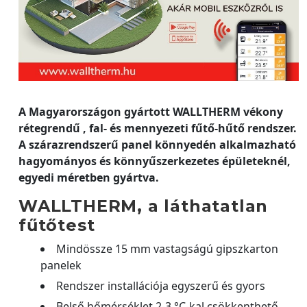
A Magyarországon gyártott WALLTHERM vékony
rétegrendű , fal- és mennyezeti fűtő-hűtő rendszer.
A szárazrendszerű panel könnyedén alkalmazható
hagyományos és könnyűszerkezetes épületeknél,
egyedi méretben gyártva.
WALLTHERM, a láthatatlan
fűtőtest
Mindössze 15 mm vastagságú gipszkarton
panelek
Rendszer installációja egyszerű és gyors
Belső hőmérséklet 2-3 °C-kal csökkenthető