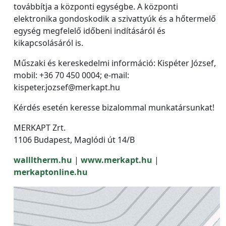
továbbítja a központi egységbe. A központi
elektronika gondoskodik a szivattyúk és a hőtermelő
egység megfelelő időbeni indításáról és
kikapcsolásáról is.
Műszaki és kereskedelmi információ: Kispéter József,
mobil: +36 70 450 0004; e-mail:
kispeter.jozsef@merkapt.hu
Kérdés esetén keresse bizalommal munkatársunkat!
MERKAPT Zrt.
1106 Budapest, Maglódi út 14/B
wallltherm.hu
|
www.merkapt.hu
|
merkaptonline.hu