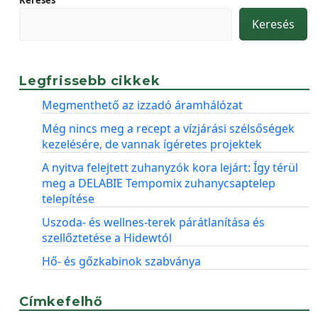
Keresés
Keresés
Legfrissebb cikkek
Megmenthető az izzadó áramhálózat
Még nincs meg a recept a vízjárási szélsőségek
kezelésére, de vannak ígéretes projektek
A nyitva felejtett zuhanyzók kora lejárt: Így térül
meg a DELABIE Tempomix zuhanycsaptelep
telepítése
Uszoda- és wellnes-terek párátlanítása és
szellőztetése a Hidewtól
Hő- és gőzkabinok szabványa
Címkefelhő