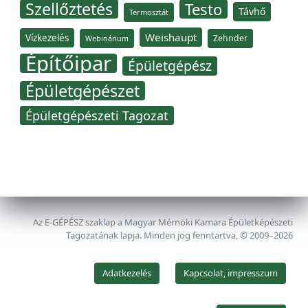
Szellőztetés
Testo
Távhő
Termosztát
Weishaupt
Vízkezelés
Zehnder
Webinárium
Építőipar
Épületgépész
Épületgépészet
Épületgépészeti Tagozat
Az E-GÉPÉSZ szaklap a Magyar Mérnöki Kamara Épületképészeti
Tagozatának lapja. Minden jog fenntartva, © 2009–2026
Adatkezelés
Kapcsolat, impresszum