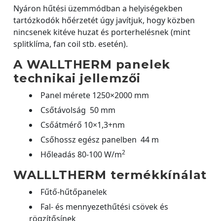
Nyáron hűtési üzemmódban a helyiségekben
tartózkodók hőérzetét úgy javítjuk, hogy közben
nincsenek kitéve huzat és porterhelésnek (mint
splitklíma, fan coil stb. esetén).
A WALLTHERM panelek
technikai jellemzői
Panel mérete 1250×2000 mm
Csőtávolság 50 mm
Csőátmérő 10×1,3+nm
Csőhossz egész panelben 44 m
2
Hőleadás 80-100 W/m
WALLLTHERM termékkínálat
Fűtő-hűtőpanelek
Fal- és mennyezethűtési csövek és
rögzítősínek