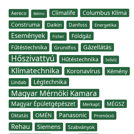
Climalife
Columbus Klíma
Aereco
Belimo
Construma
Daikin
Danfoss
Energetika
Események
Földgáz
Fisher
Gázellátás
Fűtéstechnika
Grundfos
Hőszivattyú
Hűtéstechnika
Ivóvíz
Klímatechnika
Koronavírus
Kémény
Légtechnika
Lindab
Magyar Mérnöki Kamara
Magyar Épületgépészet
MÉGSZ
Merkapt
Panasonic
OMÉN
Oktatás
Promóció
Rehau
Siemens
Szabványok