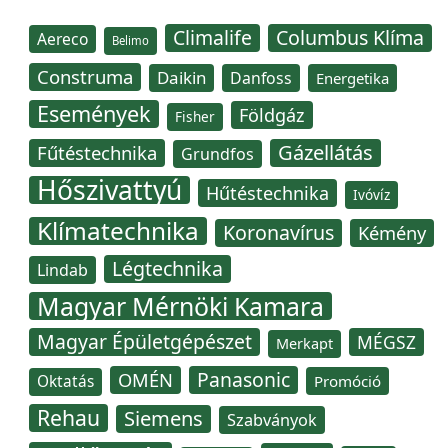
Climalife
Columbus Klíma
Aereco
Belimo
Construma
Daikin
Danfoss
Energetika
Események
Földgáz
Fisher
Gázellátás
Fűtéstechnika
Grundfos
Hőszivattyú
Hűtéstechnika
Ivóvíz
Klímatechnika
Koronavírus
Kémény
Légtechnika
Lindab
Magyar Mérnöki Kamara
Magyar Épületgépészet
MÉGSZ
Merkapt
Panasonic
OMÉN
Oktatás
Promóció
Rehau
Siemens
Szabványok