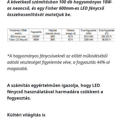
A következő számításban 100 db hagyományos 18W-
os neoncső, és egy Fisher 600mm-es LED fénycső
összehasonlítását mutatjuk be.
*A hagyományos fénycsöveknél az előtét működéséből
adódó veszteséget figyelembe véve, a fogyasztás 44%-al
magasabb.
A számítás egyértelműen igazolja, hogy LED
fénycső használatával harmadára csökkent a
fogyasztás.
Kültéri világítás is