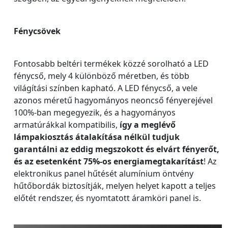
Fénycsövek
Fontosabb beltéri termékek közzé sorolható a LED
fénycső, mely 4 különböző méretben, és több
világítási színben kapható. A LED fénycső, a vele
azonos méretű hagyományos neoncső fényerejével
100%-ban megegyezik, és a hagyományos
armatúrákkal kompatibilis,
így a meglévő
lámpakiosztás átalakítása nélkül tudjuk
garantálni az eddig megszokott és elvárt fényerőt,
és az esetenként 75%-os energiamegtakarítást
! Az
elektronikus panel hűtését alumínium öntvény
hűtőbordák biztosítják, melyen helyet kapott a teljes
előtét rendszer, és nyomtatott áramköri panel is.