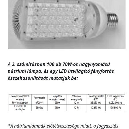
A 2. számításban 100 db 70W-os nagynyomású
nátrium lámpa, és egy LED útvilágító fényforrás
összehasonlítását mutatjuk be:
*A nátriumlámpák előtétvesztesége miatt, a fogyasztás