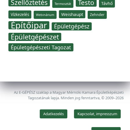
Szellőztetés
Testo
Távhő
Termosztát
Weishaupt
Vízkezelés
Zehnder
Webinárium
Építőipar
Épületgépész
Épületgépészet
Épületgépészeti Tagozat
Az E-GÉPÉSZ szaklap a Magyar Mérnöki Kamara Épületképészeti
Tagozatának lapja. Minden jog fenntartva, © 2009–2026
Adatkezelés
Kapcsolat, impresszum