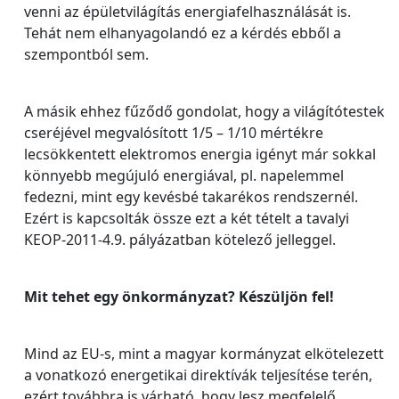
venni az épületvilágítás energiafelhasználását is.
Tehát nem elhanyagolandó ez a kérdés ebből a
szempontból sem.
A másik ehhez fűződő gondolat, hogy a világítótestek
cseréjével megvalósított 1/5 – 1/10 mértékre
lecsökkentett elektromos energia igényt már sokkal
könnyebb megújuló energiával, pl. napelemmel
fedezni, mint egy kevésbé takarékos rendszernél.
Ezért is kapcsolták össze ezt a két tételt a tavalyi
KEOP-2011-4.9. pályázatban kötelező jelleggel.
Mit tehet egy önkormányzat? Készüljön fel!
Mind az EU-s, mint a magyar kormányzat elkötelezett
a vonatkozó energetikai direktívák teljesítése terén,
ezért továbbra is várható, hogy lesz megfelelő