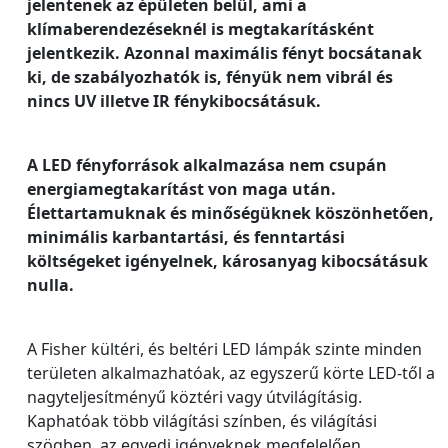
jelentenek az épületen belül, ami a
klímaberendezéseknél is megtakarításként
jelentkezik. Azonnal maximális fényt bocsátanak
ki, de szabályozhatók is, fényük nem vibrál és
nincs UV illetve IR fénykibocsátásuk.
A LED fényforrások alkalmazása nem csupán
energiamegtakarítást von maga után.
Élettartamuknak és minőségüknek köszönhetően,
minimális karbantartási, és fenntartási
költségeket igényelnek, károsanyag kibocsátásuk
nulla.
A Fisher kültéri, és beltéri LED lámpák szinte minden
területen alkalmazhatóak, az egyszerű körte LED-től a
nagyteljesítményű köztéri vagy útvilágításig.
Kaphatóak több világítási színben, és világítási
szögben, az egyedi igényeknek megfelelően.