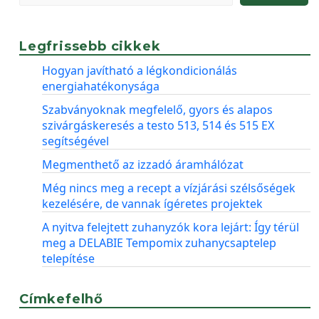
Legfrissebb cikkek
Hogyan javítható a légkondicionálás
energiahatékonysága
Szabványoknak megfelelő, gyors és alapos
szivárgáskeresés a testo 513, 514 és 515 EX
segítségével
Megmenthető az izzadó áramhálózat
Még nincs meg a recept a vízjárási szélsőségek
kezelésére, de vannak ígéretes projektek
A nyitva felejtett zuhanyzók kora lejárt: Így térül
meg a DELABIE Tempomix zuhanycsaptelep
telepítése
Címkefelhő