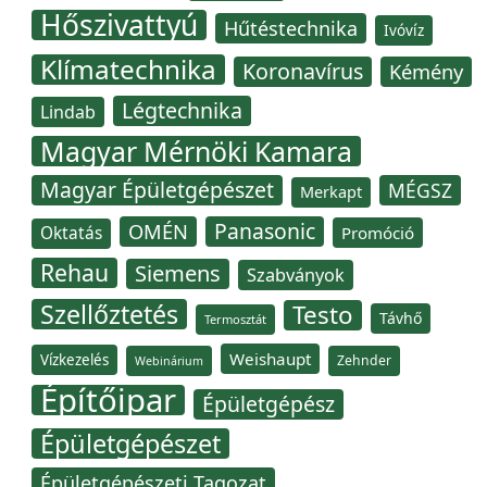
Hőszivattyú
Hűtéstechnika
Ivóvíz
Klímatechnika
Koronavírus
Kémény
Légtechnika
Lindab
Magyar Mérnöki Kamara
Magyar Épületgépészet
MÉGSZ
Merkapt
Panasonic
OMÉN
Oktatás
Promóció
Rehau
Siemens
Szabványok
Szellőztetés
Testo
Távhő
Termosztát
Weishaupt
Vízkezelés
Zehnder
Webinárium
Építőipar
Épületgépész
Épületgépészet
Épületgépészeti Tagozat