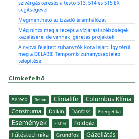
szivárgáskeresés a testo 513, 514 és 515 EX
segítségével
Megmenthető az izzadó áramhálózat
Még nincs meg a recept a vízjárási szélsőségek
kezelésére, de vannak ígéretes projektek
A nyitva felejtett zuhanyzók kora lejárt: Így térül
meg a DELABIE Tempomix zuhanycsaptelep
telepítése
Címkefelhő
Climalife
Columbus Klíma
Aereco
Belimo
Construma
Daikin
Danfoss
Energetika
Események
Földgáz
Fisher
Gázellátás
Fűtéstechnika
Grundfos