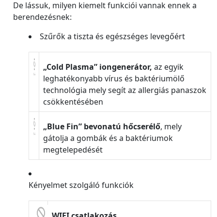
De lássuk, milyen kiemelt funkciói vannak ennek a
berendezésnek:
Szűrők a tiszta és egészséges levegőért
„Cold Plasma” iongenerátor,
az egyik
leghatékonyabb vírus és baktériumölő
technológia mely segít az allergiás panaszok
csökkentésében
„Blue Fin” bevonatú hőcserélő
, mely
gátolja a gombák és a baktériumok
megtelepedését
Kényelmet szolgáló funkciók
WIFI csatlakozás