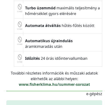
Turbo üzemmód
maximális teljesítmény a
hőmérséklet gyors elérésére
Automata átváltás
hűtés-fűtés között
Automatikus újraindulás
áramkimaradás után
Időzítés
24 órás időintervallumban
További részletes információk és műszaki adatok
elérhetők az alábbi helyen:
www.fisherklima.hu/summer-sorozat
e-gépész