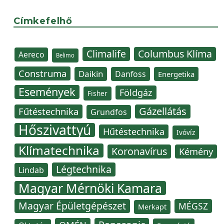
Címkefelhő
Climalife
Columbus Klíma
Aereco
Belimo
Construma
Daikin
Danfoss
Energetika
Események
Földgáz
Fisher
Gázellátás
Fűtéstechnika
Grundfos
Hőszivattyú
Hűtéstechnika
Ivóvíz
Klímatechnika
Koronavírus
Kémény
Légtechnika
Lindab
Magyar Mérnöki Kamara
Magyar Épületgépészet
MÉGSZ
Merkapt