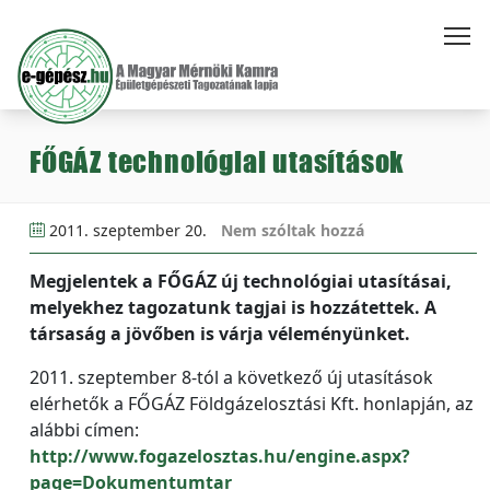
FŐGÁZ technológiai utasítások
2011. szeptember 20.
Nem szóltak hozzá
Megjelentek a FŐGÁZ új technológiai utasításai,
melyekhez tagozatunk tagjai is hozzátettek. A
társaság a jövőben is várja véleményünket.
2011. szeptember 8-tól a következő új utasítások
elérhetők a FŐGÁZ Földgázelosztási Kft. honlapján, az
alábbi címen:
http://www.fogazelosztas.hu/engine.aspx?
page=Dokumentumtar