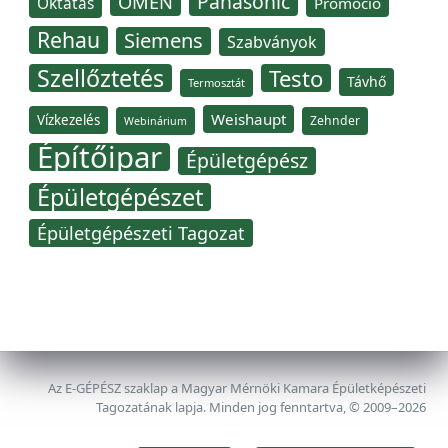
Panasonic
OMÉN
Oktatás
Promóció
Rehau
Siemens
Szabványok
Szellőztetés
Testo
Távhő
Termosztát
Weishaupt
Vízkezelés
Zehnder
Webinárium
Építőipar
Épületgépész
Épületgépészet
Épületgépészeti Tagozat
Az E-GÉPÉSZ szaklap a Magyar Mérnöki Kamara Épületképészeti
Tagozatának lapja. Minden jog fenntartva, © 2009–2026