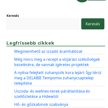
Keresés
Keresés
Legfrissebb cikkek
Megmenthető az izzadó áramhálózat
Még nincs meg a recept a vízjárási szélsőségek
kezelésére, de vannak ígéretes projektek
A nyitva felejtett zuhanyzók kora lejárt: Így térül
meg a DELABIE Tempomix zuhanycsaptelep
telepítése
Uszoda- és wellnes-terek párátlanítása és
szellőztetése a Hidewtól
Hő- és gőzkabinok szabványa