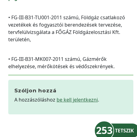
• FG-III-B31-TU001-2011 számú, Földgáz csatlakozó
vezetékek és fogyasztói berendezések tervezése,
tervfelülvizsgálata a FŐGÁZ Földgázelosztási Kft.
területén,
• FG-III-B31-MK007-2011 számú, Gázmérők
elhelyezése, mérőkötések és védőszekrények.
Szóljon hozzá
A hozzászóláshoz
be kell jelentkezni
.
253
TETSZIK