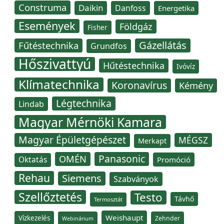
Construma
Daikin
Danfoss
Energetika
Események
Földgáz
Fisher
Gázellátás
Fűtéstechnika
Grundfos
Hőszivattyú
Hűtéstechnika
Ivóvíz
Klímatechnika
Koronavírus
Kémény
Légtechnika
Lindab
Magyar Mérnöki Kamara
Magyar Épületgépészet
MÉGSZ
Merkapt
Panasonic
OMÉN
Oktatás
Promóció
Rehau
Siemens
Szabványok
Szellőztetés
Testo
Távhő
Termosztát
Weishaupt
Vízkezelés
Zehnder
Webinárium