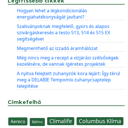
Legfrissebb cikkek
Hogyan lehet a légkondicionálás
energiahatékonyságát javítani?
Szabványoknak megfelelő, gyors és alapos
szivárgáskeresés a testo 513, 514 és 515 EX
segítségével
Megmenthető az izzadó áramhálózat
Még nincs meg a recept a vízjárási szélsőségek
kezelésére, de vannak ígéretes projektek
A nyitva felejtett zuhanyzók kora lejárt: Így térül
meg a DELABIE Tempomix zuhanycsaptelep
telepítése
Címkefelhő
Climalife
Columbus Klíma
Aereco
Belimo