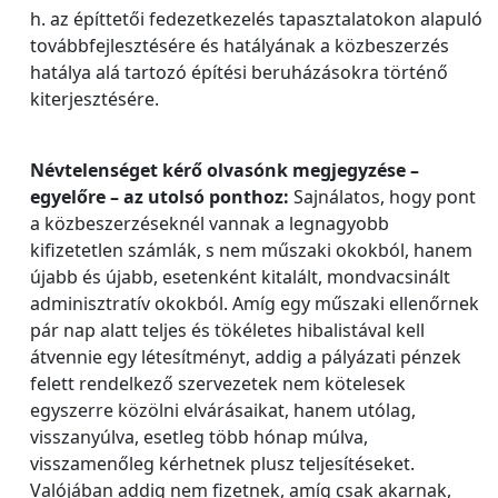
h. az építtetői fedezetkezelés tapasztalatokon alapuló
továbbfejlesztésére és hatályának a közbeszerzés
hatálya alá tartozó építési beruházásokra történő
kiterjesztésére.
Névtelenséget kérő olvasónk megjegyzése –
egyelőre – az utolsó ponthoz:
Sajnálatos, hogy pont
a közbeszerzéseknél vannak a legnagyobb
kifizetetlen számlák, s nem műszaki okokból, hanem
újabb és újabb, esetenként kitalált, mondvacsinált
adminisztratív okokból. Amíg egy műszaki ellenőrnek
pár nap alatt teljes és tökéletes hibalistával kell
átvennie egy létesítményt, addig a pályázati pénzek
felett rendelkező szervezetek nem kötelesek
egyszerre közölni elvárásaikat, hanem utólag,
visszanyúlva, esetleg több hónap múlva,
visszamenőleg kérhetnek plusz teljesítéseket.
Valójában addig nem fizetnek, amíg csak akarnak,