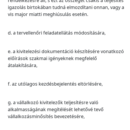
rendelkezésre áll, s ezt az összeget csakis a teljesítés
igazolás birtokában tudná elmozdítani onnan, vagy a
vis major miatti meghiúsulás esetén.
d. a tervellenőri feladatellátás módosítására,
e. a kivitelezési dokumentáció készítésére vonatkozó
előírások szakmai igényeknek megfelelő
átalakítására,
f. az utólagos kezdésbejelentés eltörlésére,
g. a vállalkozó kivitelezők teljesítésre való
alkalmasságának megítélését lehetővé tevő
vállalkozásminősítés bevezetésére,