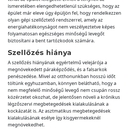
ismeretében elengedhetetlenül szükséges, hogy az
épület már eleve úgy épüljön fel, hogy rendelkezzen
olyan gépi szellőztető rendszerrel, amely az
energiahatékonyságot nem veszélyeztetve képes
folyamatosan egészséges minőségű levegőt
biztosítani a bent tartózkodok számára.
Szellőzés hiánya
A szellőzés hiányának egyértelmű velejárója a
megnövekedett páraképződés, és a falsarkok
penészedése. Mivel az otthonunkban hosszú időt
töltünk egyhuzamban, könnyen belátható, hogy a
nem megfelelő minőségű levegő nem csupán rossz
közérzetet okozhat, de jelentősen növeli a krónikus
légzőszervi megbetegedések kialakulásának a
kockázatát is. Az asztmatikus megbetegedések
kialakulásának esélye így kisgyermekeknél
megnövekedhet.