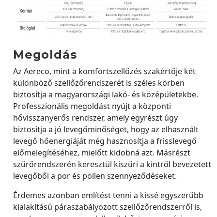
Megoldás
Az Aereco, mint a komfortszellőzés szakértője két
különböző szellőzőrendszerét is széles körben
biztosítja a magyarországi lakó- és középületekbe.
Professzionális megoldást nyújt a központi
hővisszanyerős rendszer, amely egyrészt úgy
biztosítja a jó levegőminőséget, hogy az elhasznált
levegő hőenergiáját még hasznosítja a frisslevegő
előmelegítéséhez, mielőtt kidobná azt. Másrészt
szűrőrendszerén keresztül kiszűri a kintről bevezetett
levegőből a por és pollen szennyeződéseket.
Érdemes azonban említést tenni a kissé egyszerűbb
kialakítású páraszabályozott szellőzőrendszerről is,