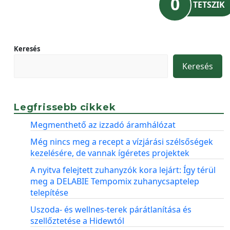
0
TETSZIK
Keresés
Keresés
Legfrissebb cikkek
Megmenthető az izzadó áramhálózat
Még nincs meg a recept a vízjárási szélsőségek
kezelésére, de vannak ígéretes projektek
A nyitva felejtett zuhanyzók kora lejárt: Így térül
meg a DELABIE Tempomix zuhanycsaptelep
telepítése
Uszoda- és wellnes-terek párátlanítása és
szellőztetése a Hidewtól