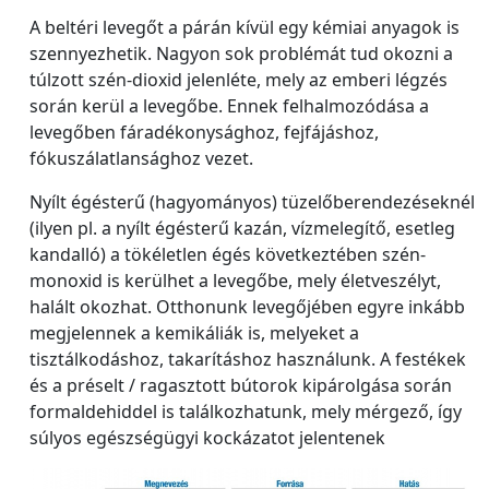
A beltéri levegőt a párán kívül egy kémiai anyagok is
szennyezhetik. Nagyon sok problémát tud okozni a
túlzott szén-dioxid jelenléte, mely az emberi légzés
során kerül a levegőbe. Ennek felhalmozódása a
levegőben fáradékonysághoz, fejfájáshoz,
fókuszálatlansághoz vezet.
Nyílt égésterű (hagyományos) tüzelőberendezéseknél
(ilyen pl. a nyílt égésterű kazán, vízmelegítő, esetleg
kandalló) a tökéletlen égés következtében szén-
monoxid is kerülhet a levegőbe, mely életveszélyt,
halált okozhat. Otthonunk levegőjében egyre inkább
megjelennek a kemikáliák is, melyeket a
tisztálkodáshoz, takarításhoz használunk. A festékek
és a préselt / ragasztott bútorok kipárolgása során
formaldehiddel is találkozhatunk, mely mérgező, így
súlyos egészségügyi kockázatot jelentenek