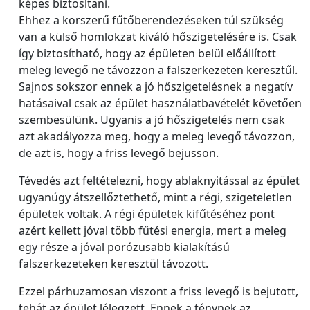
képes biztosítani.
Ehhez a korszerű fűtőberendezéseken túl szükség
van a külső homlokzat kiváló hőszigetelésére is. Csak
így biztosítható, hogy az épületen belül előállított
meleg levegő ne távozzon a falszerkezeten keresztűl.
Sajnos sokszor ennek a jó hőszigetelésnek a negatív
hatásaival csak az épület használatbavételét követően
szembesülünk. Ugyanis a jó hőszigetelés nem csak
azt akadályozza meg, hogy a meleg levegő távozzon,
de azt is, hogy a friss levegő bejusson.
Tévedés azt feltételezni, hogy ablaknyitással az épület
ugyanúgy átszellőztethető, mint a régi, szigeteletlen
épületek voltak. A régi épületek kifűtéséhez pont
azért kellett jóval több fűtési energia, mert a meleg
egy része a jóval porózusabb kialakítású
falszerkezeteken keresztül távozott.
Ezzel párhuzamosan viszont a friss levegő is bejutott,
tehát az épület lélegzett. Ennek a ténynek az