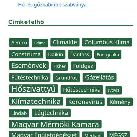
Hő- és gőzkabinok szabványa
Címkefelhő
Climalife
Columbus Klíma
Aereco
Belimo
Construma
Daikin
Danfoss
Energetika
Események
Földgáz
Fisher
Gázellátás
Fűtéstechnika
Grundfos
Hőszivattyú
Hűtéstechnika
Ivóvíz
Klímatechnika
Koronavírus
Kémény
Légtechnika
Lindab
Magyar Mérnöki Kamara
Magyar Épületgépészet
MÉGSZ
Merkapt