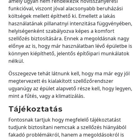
amely ugyan nem rendelkezik hővisszanyerési
funkcióval, viszont jóval alacsonyabb beruházási
költségek mellett építhető ki. Emellett a lakás
használatának pillanatnyi intenzitása függvényében,
helyiségenként szabályozva képes a komfort
szellőzés biztosítására. Ennek a megoldásnak nagy
előnye az is, hogy már használatban lévő épületbe is
könnyen kiépíthető, jelentős építőipari munkálatok
nélkül.
Összegezve tehát látnunk kell, hogy ma már egy jól
megtervezett és kialakított szellőzőrendszer
ugyanúgy az épület alapvető része kell, hogy legyen,
mint a fűtés, vagy a klimatizálás.
Tájékoztatás
Fontosnak tartjuk hogy megfelelő tájékoztatást
tudjunk biztosítani nemcsak a szellőzés hiányából
fakadó problémákról, hanem a megoldásokról is