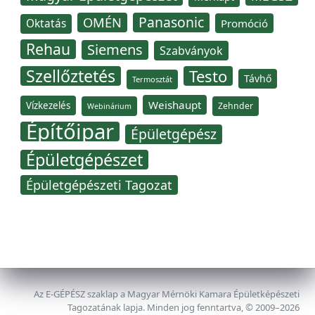
Panasonic
OMÉN
Oktatás
Promóció
Rehau
Siemens
Szabványok
Szellőztetés
Testo
Távhő
Termosztát
Weishaupt
Vízkezelés
Zehnder
Webinárium
Építőipar
Épületgépész
Épületgépészet
Épületgépészeti Tagozat
Az E-GÉPÉSZ szaklap a Magyar Mérnöki Kamara Épületképészeti
Tagozatának lapja. Minden jog fenntartva, © 2009–2026