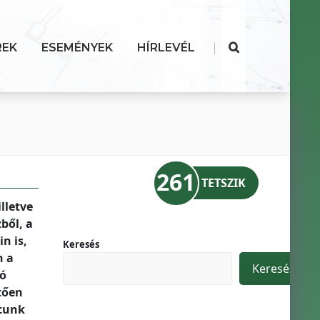
|
REK
ESEMÉNYEK
HÍRLEVÉL
261
TETSZIK
lletve
ből, a
n is,
Keresés
n a
Keresés
tó
tően
ttunk