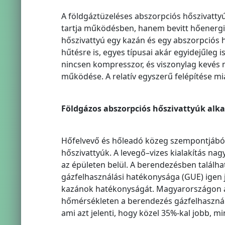
A földgáztüzeléses abszorpciós hőszivatt
tartja működésben, hanem bevitt hőenergia,
hőszivattyú egy kazán és egy abszorpciós 
hűtésre is, egyes típusai akár egyidejűleg 
nincsen kompresszor, és viszonylag kevés m
működése. A relatív egyszerű felépítése m
Földgázos abszorpciós hőszivattyúk alk
Hőfelvevő és hőleadó közeg szempontjából 
hőszivattyúk. A levegő–vizes kialakítás nag
az épületen belül. A berendezésben talál
gázfelhasználási hatékonysága (GUE) igen j
kazánok hatékonyságát. Magyarországon az 
hőmérsékleten a berendezés gázfelhasznál
ami azt jelenti, hogy közel 35%-kal jobb, 