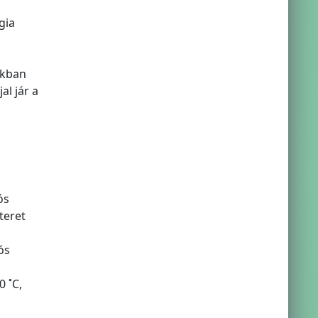
gia
úkban
al jár a
ós
teret
ós
 ˚C,