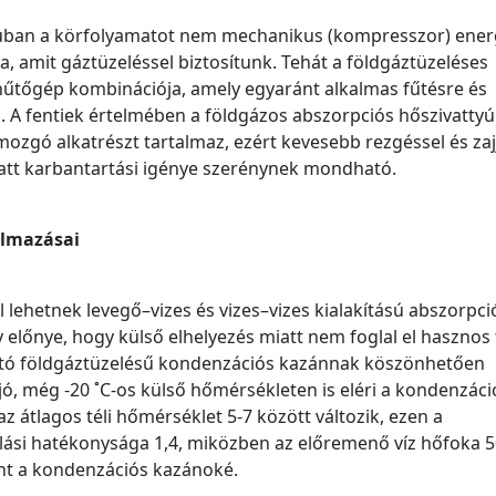
yúban a körfolyamatot nem mechanikus (kompresszor) ener
 amit gáztüzeléssel biztosítunk. Tehát a földgáztüzeléses
hűtőgép kombinációja, amely egyaránt alkalmas fűtésre és
is. A fentiek értelmében a földgázos abszorpciós hőszivatty
ozgó alkatrészt tartalmaz, ezért kevesebb rezgéssel és zajj
iatt karbantartási igénye szerénynek mondható.
almazásai
lehetnek levegő–vizes és vizes–vizes kialakítású abszorpci
y előnye, hogy külső elhelyezés miatt nem foglal el hasznos 
ható földgáztüzelésű kondenzációs kazánnak köszönhetően
ó, még -20 ˚C-os külső hőmérsékleten is eléri a kondenzáci
átlagos téli hőmérséklet 5-7 között változik, ezen a
ási hatékonysága 1,4, miközben az előremenő víz hőfoka 50
mint a kondenzációs kazánoké.