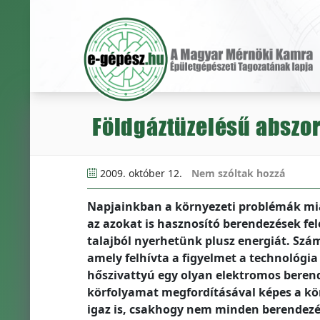
Földgáztüzelésű abszor
2009. október 12.
Nem szóltak hozzá
Napjainkban a környezeti problémák miat
az azokat is hasznosító berendezések felé
talajból nyerhetünk plusz energiát. Szá
amely felhívta a figyelmet a technológ
hőszivattyú egy olyan elektromos beren
körfolyamat megfordításával képes a kör
igaz is, csakhogy nem minden berendez