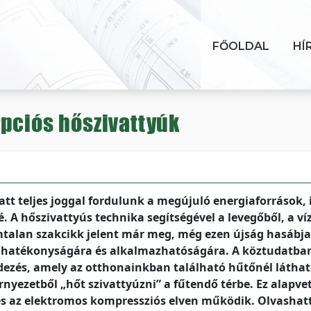
FŐOLDAL
HÍ
pciós hőszivattyúk
t teljes joggal fordulunk a megújuló energiaforrások, i
. A hőszivattyús technika segítségével a levegőből, a víz
mtalan szakcikk jelent már meg, még ezen újság hasábjai
ia hatékonyságára és alkalmazhatóságára. A köztudatba
dezés, amely az otthonainkban található hűtőnél látha
nyezetből „hőt szivattyúzni” a fűtendő térbe. Ez alapve
és az elektromos kompressziós elven működik. Olvasha