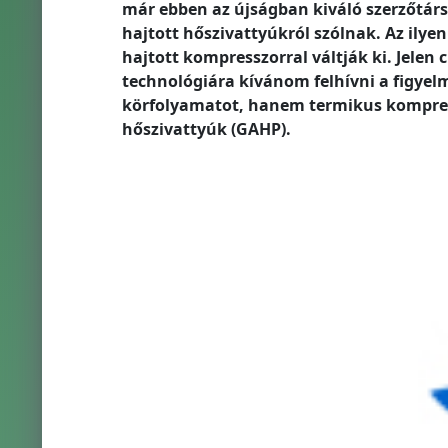
már ebben az újságban kiváló szerzőtár
hajtott hőszivattyúkról szólnak. Az ily
hajtott kompresszorral váltják ki. Jelen
technológiára kívánom felhívni a figye
körfolyamatot, hanem termikus kompress
hőszivattyúk (GAHP).