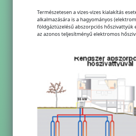
Természetesen a vizes-vizes kialakítás eseté
alkalmazására is a hagyományos (elektromos
földgáztüzelésű abszorpciós hőszivattyúk 
az azonos teljesítményű elektromos hősziv