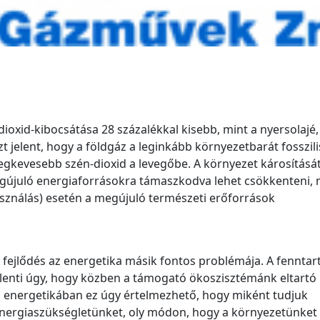
ioxid-kibocsátása 28 százalékkal kisebb, mint a nyersolajé,
t jelent, hogy a földgáz a leginkább környezetbarát fosszili
legkevesebb szén-dioxid a levegőbe. A környezet károsításá
juló energiaforrásokra támaszkodva lehet csökkenteni, 
sználás) esetén a megújuló természeti erőforrások
 fejlődés az energetika másik fontos problémája. A fenntar
elenti úgy, hogy közben a támogató ökoszisztémánk eltartó
 energetikában ez úgy értelmezhető, hogy miként tudjuk
energiaszükségletünket, oly módon, hogy a környezetünket