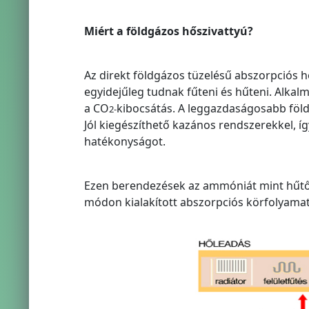
Miért a földgázos hőszivattyú?
Az direkt földgázos tüzelésű abszorpciós 
egyidejűleg tudnak fűteni és hűteni. Alkal
a CO
kibocsátás. A leggazdaságosabb föld
2-
Jól kiegészíthető kazános rendszerekkel, í
hatékonyságot.
Ezen berendezések az ammóniát mint hűtőkö
módon kialakított abszorpciós körfolyama