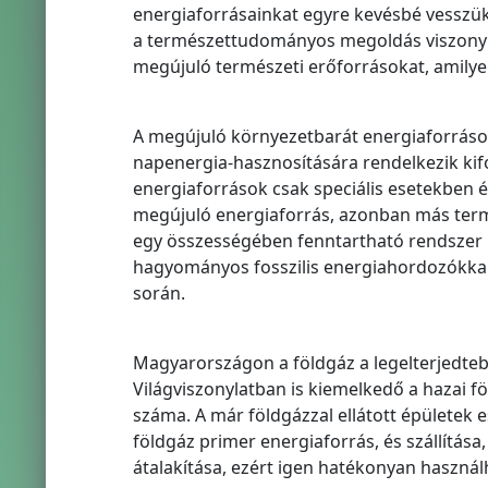
energiaforrásainkat egyre kevésbé vesszük
a természettudományos megoldás viszonyla
megújuló természeti erőforrásokat, amily
A megújuló környezetbarát energiaforrások kö
napenergia-hasznosítására rendelkezik kif
energiaforrások csak speciális esetekben
megújuló energiaforrás, azonban más term
egy összességében fenntartható rendszer ki
hagyományos fosszilis energiahordozókka
során.
Magyarországon a földgáz a legelterjedtebb
Világviszonylatban is kiemelkedő a hazai fö
száma. A már földgázzal ellátott épületek e
földgáz primer energiaforrás, és szállítás
átalakítása, ezért igen hatékonyan haszná