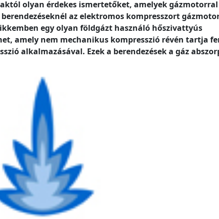
saktól olyan érdekes ismertetőket, amelyek gázmotorral
en berendezéseknél az elektromos kompresszort gázmotor
 cikkemben egy olyan földgázt használó hőszivattyús
lmet, amely nem mechanikus kompresszió révén tartja fe
zió alkalmazásával. Ezek a berendezések a gáz abszor