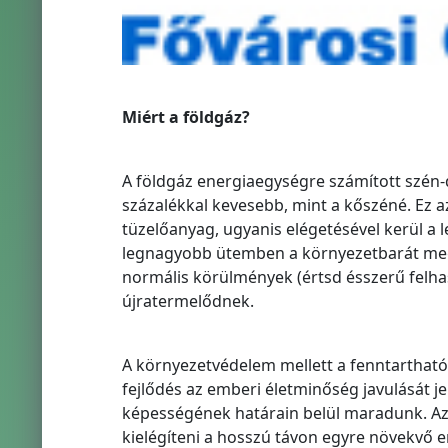
Miért a földgáz?
A földgáz energiaegységre számított szén-d
százalékkal kevesebb, mint a kőszéné. Ez az
tüzelőanyag, ugyanis elégetésével kerül a 
legnagyobb ütemben a környezetbarát megú
normális körülmények (értsd ésszerű felha
újratermelődnek.
A környezetvédelem mellett a fenntartható
fejlődés az emberi életminőség javulását j
képességének határain belül maradunk. Az
kielégíteni a hosszú távon egyre növekvő 