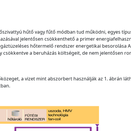
hőszivattyú hűtő vagy fűtő módban tud működni, egyes típu
mazásával jelentősen csökkenthető a primer energiafelhaszn
gáztüzeléses hőtermelő rendszer energetikai besorolása A
gy csökkentve a beruházás költségeit, de nem jelentősen ro
zeget, a vizet mint abszorbert használják az 1. ábrán lát
tban.