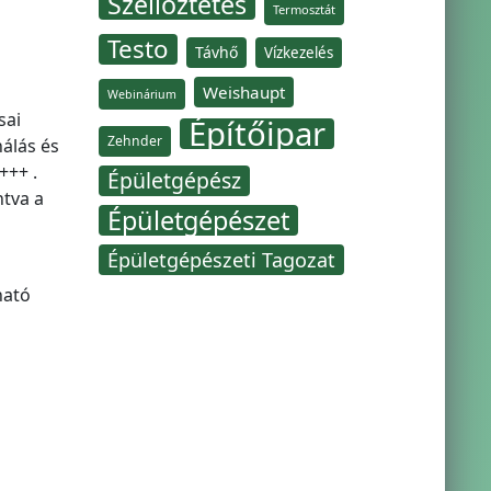
Szellőztetés
Termosztát
Testo
Távhő
Vízkezelés
Weishaupt
Webinárium
sai
Építőipar
Zehnder
álás és
+++ .
Épületgépész
ntva a
Épületgépészet
Épületgépészeti Tagozat
ható