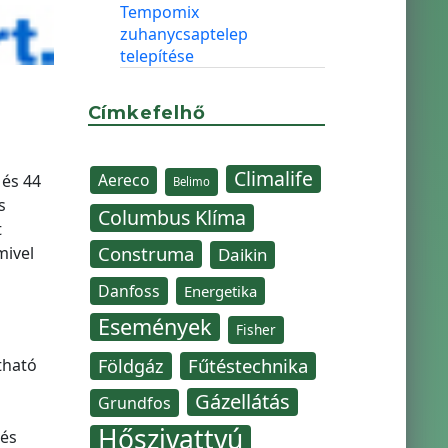
Tempomix
zuhanycsaptelep
telepítése
Címkefelhő
Climalife
Aereco
 és 44
Belimo
s
Columbus Klíma
t
Construma
mivel
Daikin
Danfoss
Energetika
Események
Fisher
Fűtéstechnika
Földgáz
tható
Gázellátás
Grundfos
Hőszivattyú
 és