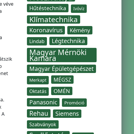
e véve
Hűtéstechnika
Ivóvíz
a
Klímatechnika
Koronavírus
Kémény
a
Légtechnika
Lindab
Magyar Mérnöki
Kamara
átszik
b
Magyar Épületgépészet
enet
MÉGSZ
Merkapt
OMÉN
Oktatás
a.
Panasonic
Promóció
k
Rehau
Siemens
 A
Szabványok