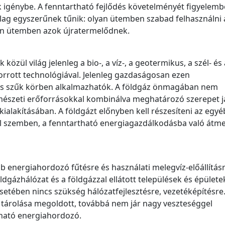
 igénybe. A fenntartható fejlődés követelményét figyelemb
g egyszerűnek tűnik: olyan ütemben szabad felhasználni 
en ütemben azok újratermelődnek.
zül világ jelenleg a bio-, a víz-, a geotermikus, a szél- és 
orrott technológiával. Jelenleg gazdaságosan ezen
 és szűk körben alkalmazhatók. A földgáz önmagában nem
észeti erőforrásokkal kombinálva meghatározó szerepet j
alakításában. A földgázt előnyben kell részesíteni az egyé
l szemben, a fenntartható energiagazdálkodásba való átm
 energiahordozó fűtésre és használati melegvíz-előállításr
ldgázhálózat és a földgázzal ellátott települések és épülete
setében nincs szükség hálózatfejlesztésre, vezetéképítésre.
a, tárolása megoldott, továbbá nem jár nagy veszteséggel
lható energiahordozó.