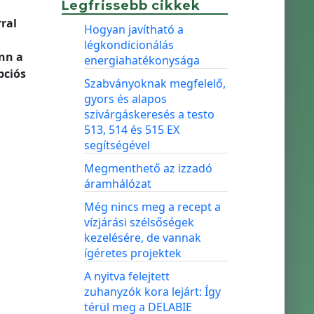
Legfrissebb cikkek
ral
Hogyan javítható a
légkondicionálás
nn a
energiahatékonysága
pciós
Szabványoknak megfelelő,
gyors és alapos
szivárgáskeresés a testo
513, 514 és 515 EX
segítségével
Megmenthető az izzadó
áramhálózat
Még nincs meg a recept a
vízjárási szélsőségek
kezelésére, de vannak
ígéretes projektek
A nyitva felejtett
zuhanyzók kora lejárt: Így
térül meg a DELABIE