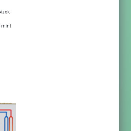
vizek
 mint