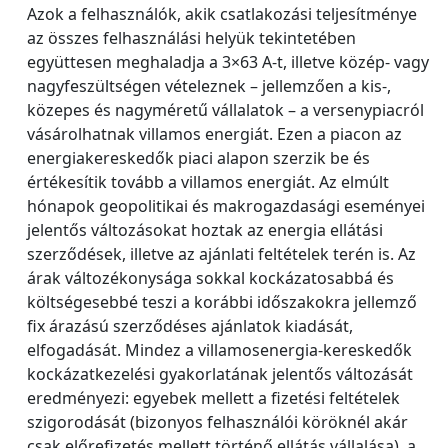
Azok a felhasználók, akik csatlakozási teljesítménye
az összes felhasználási helyük tekintetében
együttesen meghaladja a 3×63 A-t, illetve közép- vagy
nagyfeszültségen vételeznek – jellemzően a kis-,
közepes és nagyméretű vállalatok – a versenypiacról
vásárolhatnak villamos energiát. Ezen a piacon az
energiakereskedők piaci alapon szerzik be és
értékesítik tovább a villamos energiát. Az elmúlt
hónapok geopolitikai és makrogazdasági eseményei
jelentős változásokat hoztak az energia ellátási
szerződések, illetve az ajánlati feltételek terén is. Az
árak változékonysága sokkal kockázatosabbá és
költségesebbé teszi a korábbi időszakokra jellemző
fix árazású szerződéses ajánlatok kiadását,
elfogadását. Mindez a villamosenergia-kereskedők
kockázatkezelési gyakorlatának jelentős változását
eredményezi: egyebek mellett a fizetési feltételek
szigorodását (bizonyos felhasználói köröknél akár
csak előrefizetés mellett történő ellátás vállalása), a