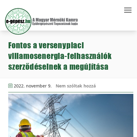
Fontos a versenypiaci
villamosenergia-felhasználók
szerződéseinek a megújítása
2022. november 9.
Nem szóltak hozzá