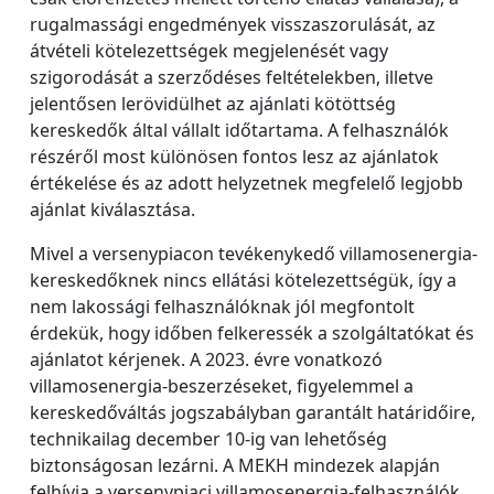
rugalmassági engedmények visszaszorulását, az
átvételi kötelezettségek megjelenését vagy
szigorodását a szerződéses feltételekben, illetve
jelentősen lerövidülhet az ajánlati kötöttség
kereskedők által vállalt időtartama. A felhasználók
részéről most különösen fontos lesz az ajánlatok
értékelése és az adott helyzetnek megfelelő legjobb
ajánlat kiválasztása.
Mivel a versenypiacon tevékenykedő villamosenergia-
kereskedőknek nincs ellátási kötelezettségük, így a
nem lakossági felhasználóknak jól megfontolt
érdekük, hogy időben felkeressék a szolgáltatókat és
ajánlatot kérjenek. A 2023. évre vonatkozó
villamosenergia-beszerzéseket, figyelemmel a
kereskedőváltás jogszabályban garantált határidőire,
technikailag december 10-ig van lehetőség
biztonságosan lezárni. A MEKH mindezek alapján
felhívja a versenypiaci villamosenergia-felhasználók