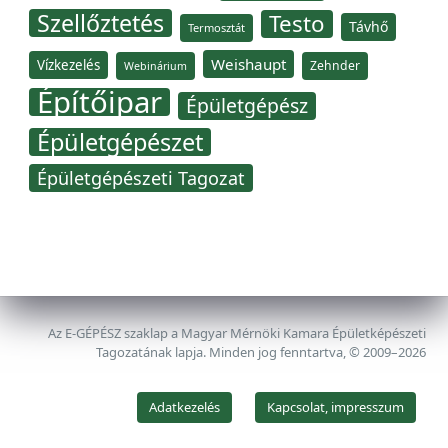
Szellőztetés
Testo
Távhő
Termosztát
Weishaupt
Vízkezelés
Zehnder
Webinárium
Építőipar
Épületgépész
Épületgépészet
Épületgépészeti Tagozat
Az E-GÉPÉSZ szaklap a Magyar Mérnöki Kamara Épületképészeti
Tagozatának lapja. Minden jog fenntartva, © 2009–2026
Adatkezelés
Kapcsolat, impresszum