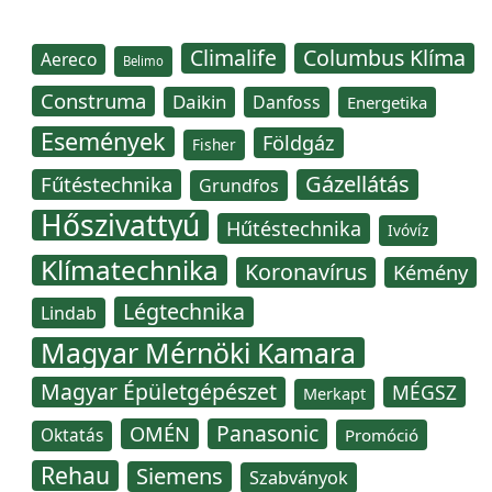
Climalife
Columbus Klíma
Aereco
Belimo
Construma
Daikin
Danfoss
Energetika
Események
Földgáz
Fisher
Gázellátás
Fűtéstechnika
Grundfos
Hőszivattyú
Hűtéstechnika
Ivóvíz
Klímatechnika
Koronavírus
Kémény
Légtechnika
Lindab
Magyar Mérnöki Kamara
Magyar Épületgépészet
MÉGSZ
Merkapt
Panasonic
OMÉN
Oktatás
Promóció
Rehau
Siemens
Szabványok