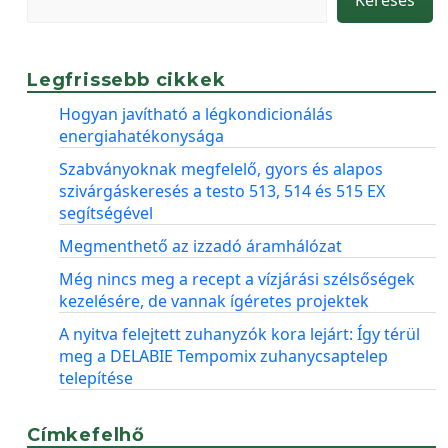
Legfrissebb cikkek
Hogyan javítható a légkondicionálás
energiahatékonysága
Szabványoknak megfelelő, gyors és alapos
szivárgáskeresés a testo 513, 514 és 515 EX
segítségével
Megmenthető az izzadó áramhálózat
Még nincs meg a recept a vízjárási szélsőségek
kezelésére, de vannak ígéretes projektek
A nyitva felejtett zuhanyzók kora lejárt: Így térül
meg a DELABIE Tempomix zuhanycsaptelep
telepítése
Címkefelhő