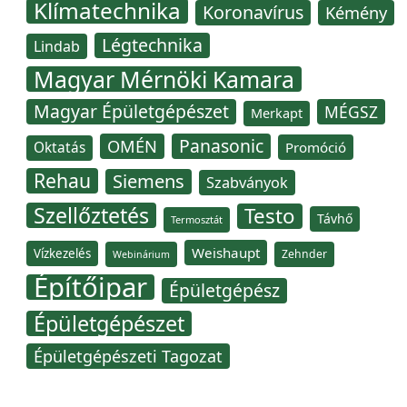
Klímatechnika
Koronavírus
Kémény
Légtechnika
Lindab
Magyar Mérnöki Kamara
Magyar Épületgépészet
MÉGSZ
Merkapt
Panasonic
OMÉN
Oktatás
Promóció
Rehau
Siemens
Szabványok
Szellőztetés
Testo
Távhő
Termosztát
Weishaupt
Vízkezelés
Zehnder
Webinárium
Építőipar
Épületgépész
Épületgépészet
Épületgépészeti Tagozat