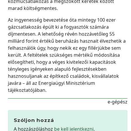
közműcsatlakozás a megszokott keretek között
marad költségmentes.
Az ingyenesség bevezetése óta mintegy 100 ezer
gázcsatlakozás épült ki a fogyasztók számára
díjmentesen. A lehetőség révén hozzávetőleg 55
milliárd forint értékű beruházás hasznait élvezhetik a
felhasználók úgy, hogy nekik ez egy fillérjükbe sem
került. A feltételek szükséges mértékű módosítása
elősegítheti, hogy a véges kivitelezői kapacitások
tényleges igényeken alapuló fejlesztésekben
hasznosuljanak az építkező családok, kisvállalatok
javára – áll az Energiaügyi Minisztérium
tájékoztatójában.
e-gépész
Szóljon hozzá
A hozzászóláshoz
be kell jelentkezni
.