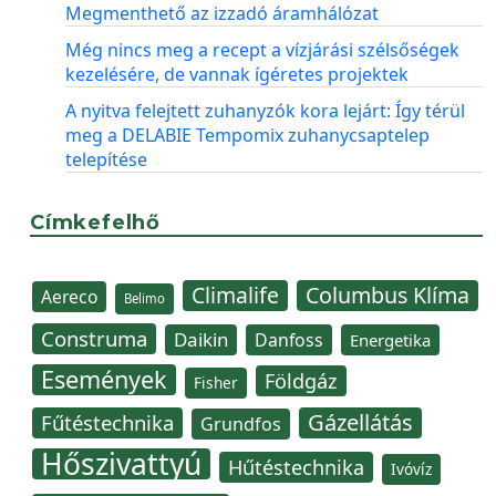
Megmenthető az izzadó áramhálózat
Még nincs meg a recept a vízjárási szélsőségek
kezelésére, de vannak ígéretes projektek
A nyitva felejtett zuhanyzók kora lejárt: Így térül
meg a DELABIE Tempomix zuhanycsaptelep
telepítése
Címkefelhő
Climalife
Columbus Klíma
Aereco
Belimo
Construma
Daikin
Danfoss
Energetika
Események
Földgáz
Fisher
Gázellátás
Fűtéstechnika
Grundfos
Hőszivattyú
Hűtéstechnika
Ivóvíz