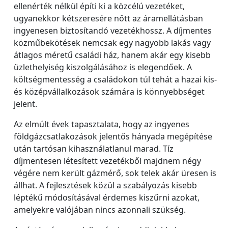
ellenérték nélkül építi ki a közcélú vezetéket,
ugyanekkor kétszeresére nőtt az áramellátásban
ingyenesen biztosítandó vezetékhossz. A díjmentes
közműbekötések nemcsak egy nagyobb lakás vagy
átlagos méretű családi ház, hanem akár egy kisebb
üzlethelyiség kiszolgálásához is elegendőek. A
költségmentesség a családokon túl tehát a hazai kis-
és középvállalkozások számára is könnyebbséget
jelent.
Az elmúlt évek tapasztalata, hogy az ingyenes
földgázcsatlakozások jelentős hányada megépítése
után tartósan kihasználatlanul marad. Tíz
díjmentesen létesített vezetékből majdnem négy
végére nem került gázmérő, sok telek akár üresen is
állhat. A fejlesztések közül a szabályozás kisebb
léptékű módosításával érdemes kiszűrni azokat,
amelyekre valójában nincs azonnali szükség.