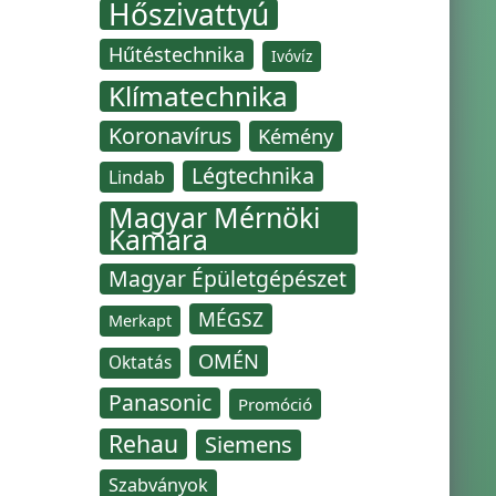
Hőszivattyú
Hűtéstechnika
Ivóvíz
Klímatechnika
Koronavírus
Kémény
Légtechnika
Lindab
Magyar Mérnöki
Kamara
Magyar Épületgépészet
MÉGSZ
Merkapt
OMÉN
Oktatás
Panasonic
Promóció
Rehau
Siemens
Szabványok