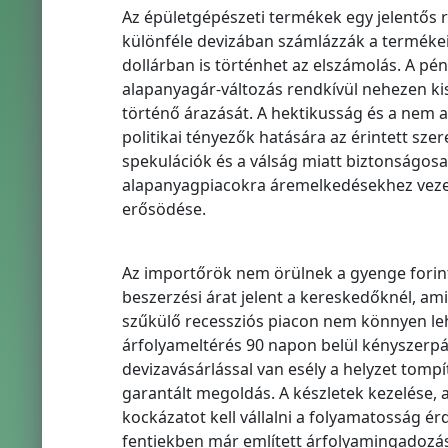
Az épületgépészeti termékek egy jelentős 
különféle devizában számlázzák a termékei
dollárban is történhet az elszámolás. A pé
alapanyagár-változás rendkívül nehezen ki
történő árazását. A hektikusság és a nem a
politikai tényezők hatására az érintett sze
spekulációk és a válság miatt biztonságos
alapanyagpiacokra áremelkedésekhez vezet,
erősödése.
Az importőrök nem örülnek a gyenge forint
beszerzési árat jelent a kereskedőknél, am
szűkülő recessziós piacon nem könnyen leh
árfolyameltérés 90 napon belül kényszerpál
devizavásárlással van esély a helyzet tomp
garantált megoldás. A készletek kezelése,
kockázatot kell vállalni a folyamatosság 
fentiekben már említett árfolyamingadoz