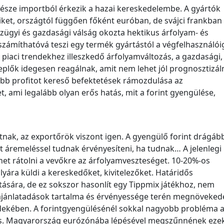
része importból érkezik a hazai kereskedelembe. A gyártók
ket, országtól függően főként euróban, de svájci frankban
nzügyi és gazdasági válság okozta hektikus árfolyam- és
számíthatóvá teszi egy termék gyártástól a végfelhasználói
 piaci trendekhez illeszkedő árfolyamváltozás, a gazdasági,
replők idegesen reagálnak, amit nem lehet jól prognosztizáln
abb profitot kereső befektetések rámozdulása az
 ami legalább olyan erős hatás, mit a forint gyengülése,
nak, az exportőrök viszont igen. A gyengülő forint drágáb
it áremeléssel tudnak érvényesíteni, ha tudnak… A jelenlegi
et rátolni a vevőkre az árfolyamveszteséget. 10-20%-os
yára küldi a kereskedőket, kivitelezőket. Határidős
ítására, de ez sokszor hasonlít egy Tippmix játékhoz, nem
 ajánlatadások tartalma és érvényessége terén megnöveked
érdekében. A forintgyengülésénél sokkal nagyobb probléma 
ás. Magyarország eurózónába lépésével megszűnnének eze