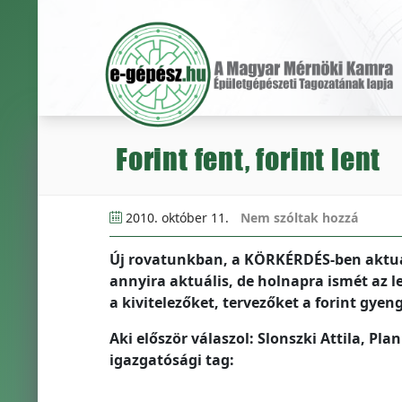
Forint fent, forint lent
2010. október 11.
Nem szóltak hozzá
Új rovatunkban, a KÖRKÉRDÉS-ben aktuá
annyira aktuális, de holnapra ismét az l
a kivitelezőket, tervezőket a forint gyen
Aki először válaszol: Slonszki Attila, Pl
igazgatósági tag: