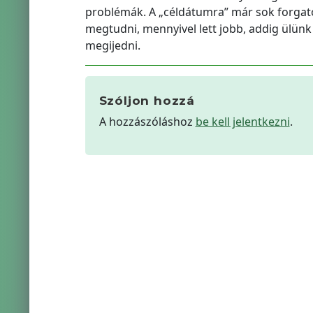
problémák. A „céldátumra” már sok forgató
megtudni, mennyivel lett jobb, addig ülünk
megijedni.
Szóljon hozzá
A hozzászóláshoz
be kell jelentkezni
.