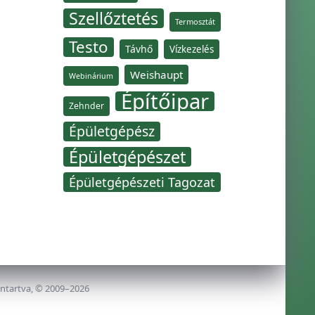
Szellőztetés
Termosztát
Testo
Távhő
Vízkezelés
Weishaupt
Webinárium
Építőipar
Zehnder
Épületgépész
Épületgépészet
Épületgépészeti Tagozat
nntartva, © 2009–2026