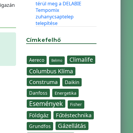
térül meg a DELABIE
 igazán
Tempomix
zuhanycsaptelep
telepítése
Címkefelhő
Climalife
Aereco
Belimo
Columbus Klíma
Construma
Daikin
Danfoss
Energetika
Események
Fisher
Fűtéstechnika
Földgáz
Gázellátás
Grundfos