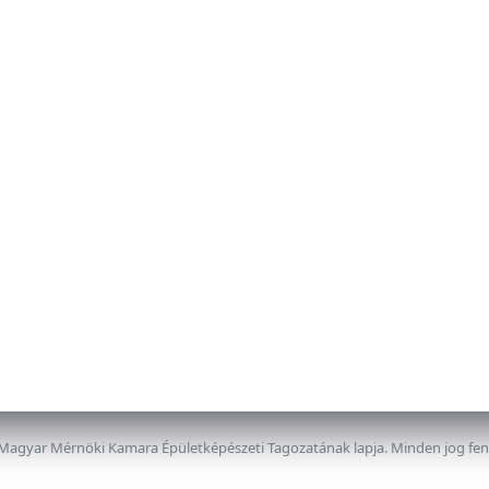
 Magyar Mérnöki Kamara Épületképészeti Tagozatának lapja. Minden jog fe