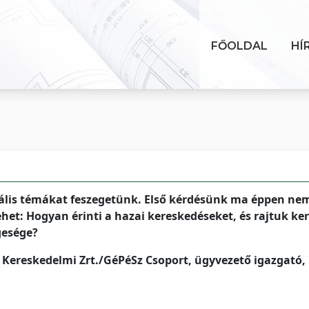
FŐOLDAL
HÍ
lis témákat feszegetünk. Első kérdésünk ma éppen ne
ehet: Hogyan érinti a hazai kereskedéseket, és rajtuk ker
gesége?
an Kereskedelmi Zrt./GéPéSz Csoport, ügyvezető igazgató,